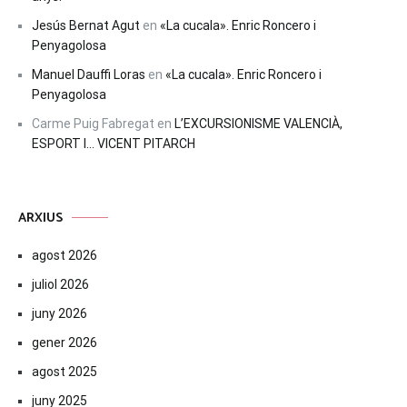
Jesús Bernat Agut
en
«La cucala». Enric Roncero i
Penyagolosa
Manuel Dauffi Loras
en
«La cucala». Enric Roncero i
Penyagolosa
Carme Puig Fabregat
en
L’EXCURSIONISME VALENCIÀ,
ESPORT I… VICENT PITARCH
ARXIUS
agost 2026
juliol 2026
juny 2026
gener 2026
agost 2025
juny 2025