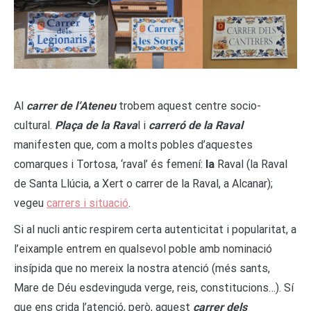
Al
carrer de l’Ateneu
trobem aquest centre socio-
cultural.
Plaça de la Rava
l i
carreró de la Raval
manifesten que, com a molts pobles d’aquestes
comarques i Tortosa, ‘raval’ és femení:
la
Raval (la Raval
de Santa Llúcia, a Xert o carrer de la Raval, a Alcanar);
vegeu
carrers i situació
.
Si al nucli antic respirem certa autenticitat i popularitat, a
l’eixample entrem en qualsevol poble amb nominació
insípida que no mereix la nostra atenció (més sants,
Mare de Déu esdevinguda verge, reis, constitucions…). Sí
que ens crida l’atenció, però, aquest
carrer dels