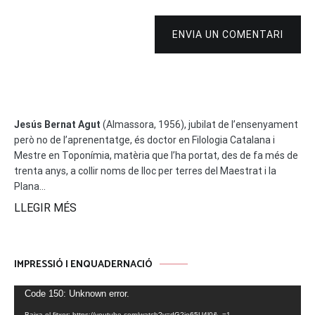
ENVIA UN COMENTARI
Jesús Bernat Agut
(Almassora, 1956), jubilat de l’ensenyament
però no de l’aprenentatge, és doctor en Filologia Catalana i
Mestre en Toponímia, matèria que l’ha portat, des de fa més de
trenta anys, a collir noms de lloc per terres del Maestrat i la
Plana...
LLEGIR MÉS
IMPRESSIÓ I ENQUADERNACIÓ
Reproductor
Code 150: Unknown error.
de
Baixa el fitxer: https://youtube.com/watch?v=dG2jo65U4l0&_=1