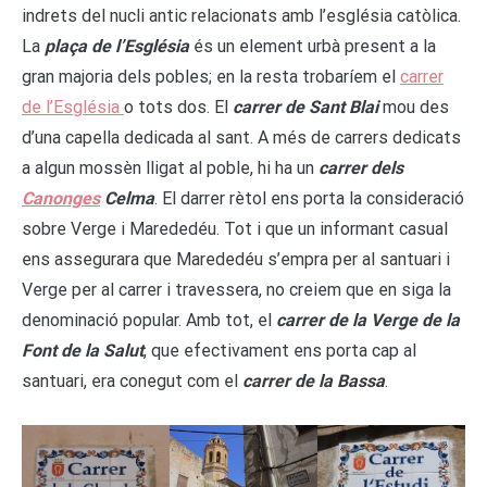
indrets del nucli antic relacionats amb l’església catòlica.
La
plaça de l’Església
és un element urbà present a la
gran majoria dels pobles; en la resta trobaríem el
carrer
de l’Església
o tots dos. El
carrer de Sant Blai
mou des
d’una capella dedicada al sant. A més de carrers dedicats
a algun mossèn lligat al poble, hi ha un
carrer dels
Canonges
Celma
. El darrer rètol ens porta la consideració
sobre Verge i Marededéu. Tot i que un informant casual
ens assegurara que Marededéu s’empra per al santuari i
Verge per al carrer i travessera, no creiem que en siga la
denominació popular. Amb tot, el
carrer de la Verge de la
Font de la Salut
, que efectivament ens porta cap al
santuari, era conegut com el
carrer de la Bassa
.