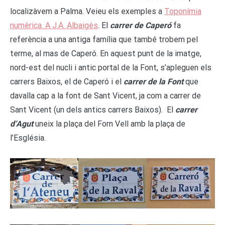
localizàvem a Palma. Veieu els exemples a
Toponímia
numèrica. A J.A. Albaigès
. El
carrer de Caperó
fa
referència a una antiga família que també trobem pel
terme, al mas de Caperó. En aquest punt de la imatge,
nord-est del nucli i antic portal de la Font, s’apleguen els
carrers Baixos, el de Caperó i el
carrer de la Font
que
davalla cap a la font de Sant Vicent, ja com a carrer de
Sant Vicent (un dels antics carrers Baixos). El
carrer
d’Agut
uneix la plaça del Forn Vell amb la plaça de
l’Església.