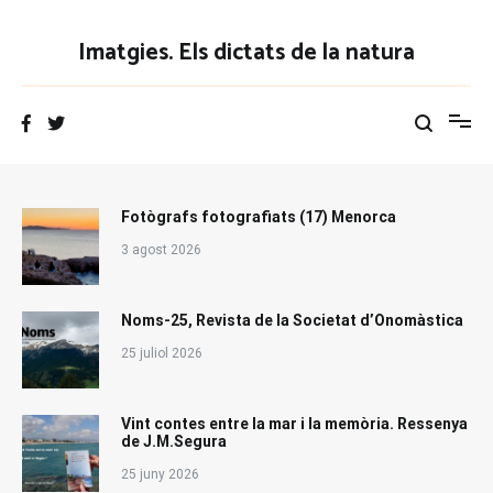
Vés
al
Imatgies. Els dictats de la natura
contingut
Fotògrafs fotografiats (17) Menorca
3 agost 2026
Noms-25, Revista de la Societat d’Onomàstica
25 juliol 2026
Vint contes entre la mar i la memòria. Ressenya
de J.M.Segura
25 juny 2026