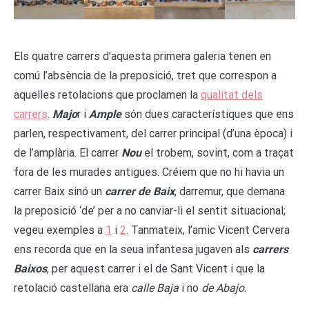
Els quatre carrers d’aquesta primera galeria tenen en
comú l’absència de la preposició, tret que correspon a
aquelles retolacions que proclamen la
qualitat dels
carrers
.
Majo
r i
Ample
són dues característiques que ens
parlen, respectivament, del carrer principal (d’una època) i
de l’amplària. El carrer
Nou
el trobem, sovint, com a traçat
fora de les murades antigues. Créiem que no hi havia un
carrer Baix sinó un
carrer de Baix
, darremur, que demana
la preposició ‘de’ per a no canviar-li el sentit situacional;
vegeu exemples a
1
i
2
. Tanmateix, l’amic Vicent Cervera
ens recorda que en la seua infantesa jugaven als
carrers
Baixos
, per aquest carrer i el de Sant Vicent i que la
retolació castellana era
calle Baja
i no
de Abajo
.