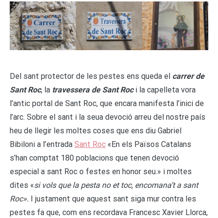
Del sant protector de les pestes ens queda el
carrer de
Sant Roc
, la
travessera de Sant Roc
i la capelleta vora
l’antic portal de Sant Roc, que encara manifesta l’inici de
l’arc. Sobre el sant i la seua devoció arreu del nostre país
heu de llegir les moltes coses que ens diu Gabriel
Bibiloni a l’entrada
Sant Roc
«En els Països Catalans
s’han comptat 180 poblacions que tenen devoció
especial a sant Roc o festes en honor seu.» i moltes
dites «
si vols que la pesta no et toc, encomana’t a sant
Roc».
I justament que aquest sant siga mur contra les
pestes fa que, com ens recordava Francesc Xavier Llorca,