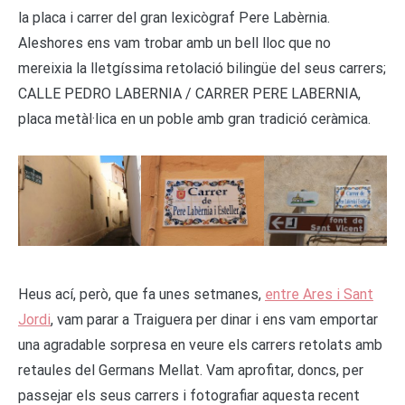
la placa i carrer del gran lexicògraf Pere Labèrnia.
Aleshores ens vam trobar amb un bell lloc que no
mereixia la lletgíssima retolació bilingüe del seus carrers;
CALLE PEDRO LABERNIA / CARRER PERE LABERNIA,
placa metàl·lica en un poble amb gran tradició ceràmica.
Heus ací, però, que fa unes setmanes,
entre Ares i Sant
Jordi
, vam parar a Traiguera per dinar i ens vam emportar
una agradable sorpresa en veure els carrers retolats amb
retaules del Germans Mellat. Vam aprofitar, doncs, per
passejar els seus carrers i fotografiar aquesta recent