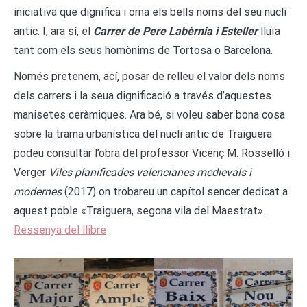
iniciativa que dignifica i orna els bells noms del seu nucli
antic. I, ara sí, el
Carrer de Pere Labèrnia i Esteller
lluïa
tant com els seus homònims de Tortosa o Barcelona.
Només pretenem, ací, posar de relleu el valor dels noms
dels carrers i la seua dignificació a través d’aquestes
manisetes ceràmiques. Ara bé, si voleu saber bona cosa
sobre la trama urbanística del nucli antic de Traiguera
podeu consultar l’obra del professor Vicenç M. Rosselló i
Verger
Viles planificades valencianes medievals i
modernes
(2017) on trobareu un capítol sencer dedicat a
aquest poble «Traiguera, segona vila del Maestrat».
Ressenya del llibre