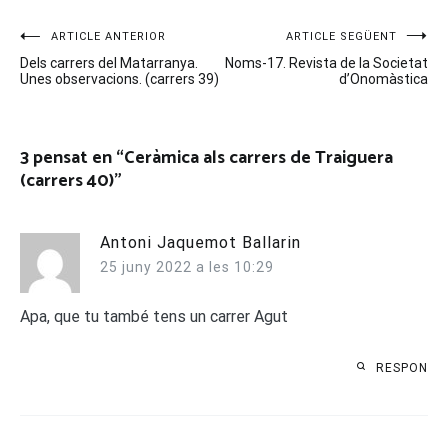
Navegació
ARTICLE ANTERIOR
ARTICLE SEGÜENT
Dels carrers del Matarranya.
Noms-17. Revista de la Societat
d'entrades
Unes observacions. (carrers 39)
d’Onomàstica
3 pensat en “
Ceràmica als carrers de Traiguera
(carrers 40)
”
Antoni Jaquemot Ballarin
25 juny 2022 a les 10:29
Apa, que tu també tens un carrer Agut
RESPON