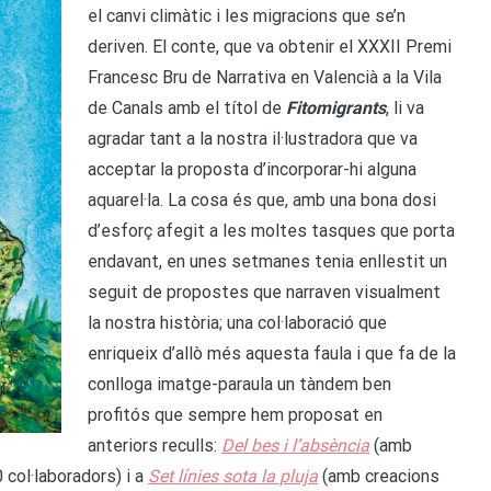
el canvi climàtic i les migracions que se’n
deriven. El conte, que va obtenir el XXXII Premi
Francesc Bru de Narrativa en Valencià a la Vila
de Canals amb el títol de
Fitomigrants
, li va
agradar tant a la nostra il·lustradora que va
acceptar la proposta d’incorporar-hi alguna
aquarel·la. La cosa és que, amb una bona dosi
d’esforç afegit a les moltes tasques que porta
endavant, en unes setmanes tenia enllestit un
seguit de propostes que narraven visualment
la nostra història; una col·laboració que
enriqueix d’allò més aquesta faula i que fa de la
conlloga imatge-paraula un tàndem ben
profitós que sempre hem proposat en
anteriors reculls:
Del bes i l’absència
(amb
 col·laboradors) i a
Set línies sota la pluja
(amb creacions