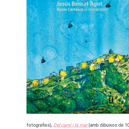
fotografies),
Del camí i la mar
(amb dibuixos de 10