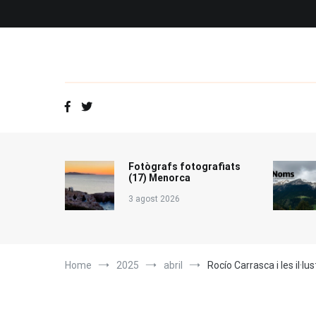
Vés
al
contingut
Fotògrafs fotografiats
(17) Menorca
3 agost 2026
Home
2025
abril
Rocío Carrasca i les il·