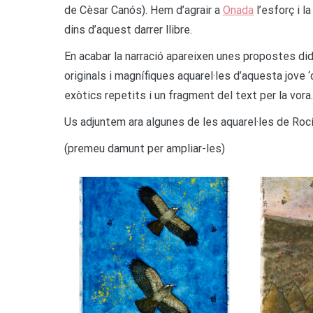
de Cèsar Canós). Hem d’agrair a
Onada
l’esforç i l
dins d’aquest darrer llibre.
En acabar la narració apareixen unes propostes di
originals i magnífiques aquarel·les d’aquesta jove
exòtics repetits i un fragment del text per la vora.
Us adjuntem ara algunes de les aquarel·les de Rocío 
(premeu damunt per ampliar-les)