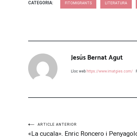
CATEGORIA:
FITOMIGRANTS
LITERATURA
Jesús Bernat Agut
Lloc web
https://www.imatgies.com/
Navegació
ARTICLE ANTERIOR
«La cucala». Enric Roncero i Penyagol