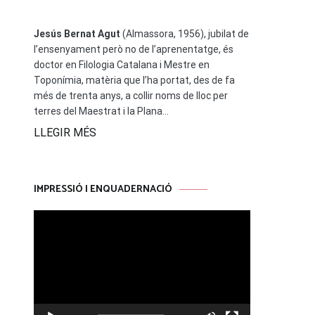
Jesús Bernat Agut
(Almassora, 1956), jubilat de
l’ensenyament però no de l’aprenentatge, és
doctor en Filologia Catalana i Mestre en
Toponímia, matèria que l’ha portat, des de fa
més de trenta anys, a collir noms de lloc per
terres del Maestrat i la Plana...
LLEGIR MÉS
IMPRESSIÓ I ENQUADERNACIÓ
Reproductor
de
vídeo