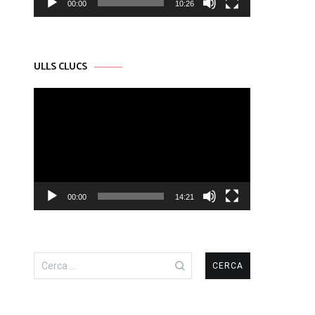
00:00
10:26
ULLS CLUCS
Reproductor
de
vídeo
00:00
14:21
Cerca: