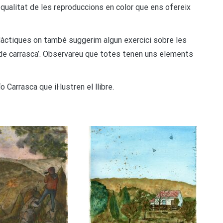
a qualitat de les reproduccions en color que ens ofereix
dàctiques on també suggerim algun exercici sobre les
 ‘de carrasca’. Observareu que totes tenen uns elements
Carrasca que il·lustren el llibre.