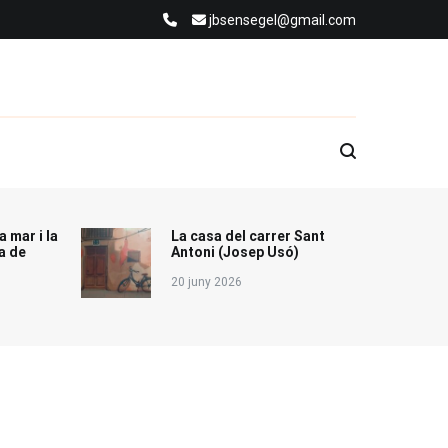
jbsensegel@gmail.com
a mar i la
La casa del carrer Sant
a de
Antoni (Josep Usó)
20 juny 2026