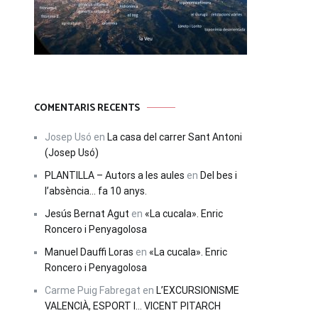
COMENTARIS RECENTS
Josep Usó
en
La casa del carrer Sant Antoni
(Josep Usó)
PLANTILLA – Autors a les aules
en
Del bes i
l’absència… fa 10 anys.
Jesús Bernat Agut
en
«La cucala». Enric
Roncero i Penyagolosa
Manuel Dauffi Loras
en
«La cucala». Enric
Roncero i Penyagolosa
Carme Puig Fabregat
en
L’EXCURSIONISME
VALENCIÀ, ESPORT I… VICENT PITARCH