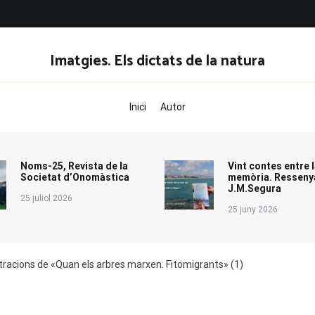
Imatgies. Els dictats de la natura
Inici
Autor
Noms-25, Revista de la
Vint contes entre l
Societat d’Onomàstica
memòria. Resseny
J.M.Segura
25 juliol 2026
25 juny 2026
lustracions de «Quan els arbres marxen. Fitomigrants» (1)