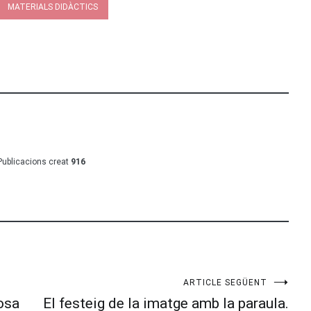
MATERIALS DIDÀCTICS
Publicacions creat
916
ARTICLE SEGÜENT
osa
El festeig de la imatge amb la paraula.