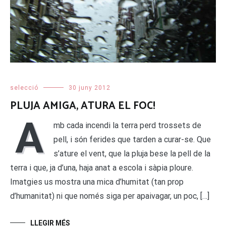
selecció
30 juny 2012
PLUJA AMIGA, ATURA EL FOC!
A
mb cada incendi la terra perd trossets de
pell, i són ferides que tarden a curar-se. Que
s’ature el vent, que la pluja bese la pell de la
terra i que, ja d’una, haja anat a escola i sàpia ploure.
Imatgies us mostra una mica d’humitat (tan prop
d’humanitat) ni que només siga per apaivagar, un poc, […]
LLEGIR MÉS