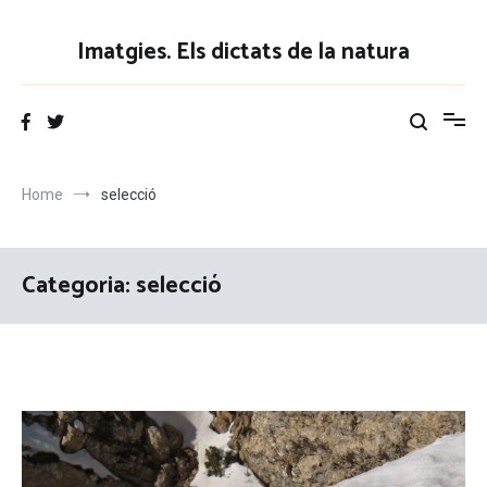
Vés
al
Imatgies. Els dictats de la natura
contingut
Home
selecció
Categoria:
selecció