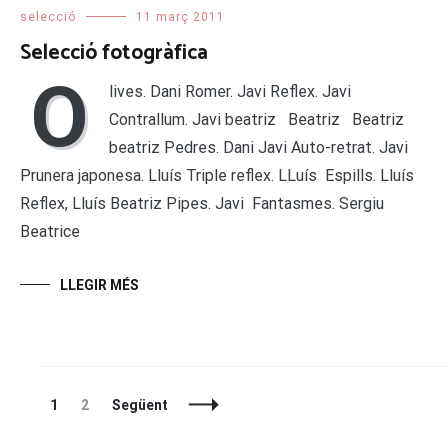
selecció
11 març 2011
Selecció fotogràfica
O
lives. Dani Romer. Javi Reflex. Javi
Contrallum. Javi beatriz Beatriz Beatriz
beatriz Pedres. Dani Javi Auto-retrat. Javi
Prunera japonesa. Lluís Triple reflex. LLuís Espills. Lluís
Reflex, Lluís Beatriz Pipes. Javi Fantasmes. Sergiu
Beatrice
LLEGIR MÉS
Entrades
La
La
1
2
Següent
A
pàgina
pàgina
La