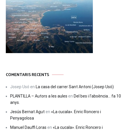
COMENTARIS RECENTS
Josep Usó
en
La casa del carrer Sant Antoni (Josep Usó)
PLANTILLA – Autors a les aules
en
Del bes i l’absència… fa 10
anys.
Jesús Bernat Agut
en
«La cucala». Enric Roncero i
Penyagolosa
Manuel Dauffi Loras
en
«La cucala». Enric Roncero i