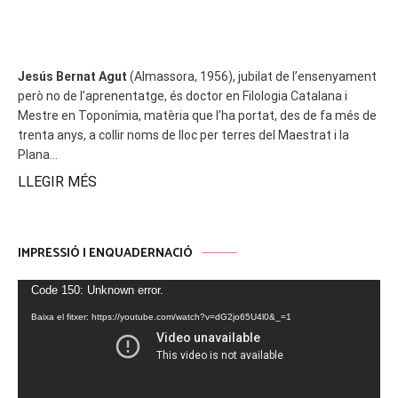
Navegació
Jesús Bernat Agut
(Almassora, 1956), jubilat de l’ensenyament
però no de l’aprenentatge, és doctor en Filologia Catalana i
Mestre en Toponímia, matèria que l’ha portat, des de fa més de
trenta anys, a collir noms de lloc per terres del Maestrat i la
Plana...
LLEGIR MÉS
IMPRESSIÓ I ENQUADERNACIÓ
Reproductor
Code 150: Unknown error.
de
Baixa el fitxer: https://youtube.com/watch?v=dG2jo65U4l0&_=1
vídeo