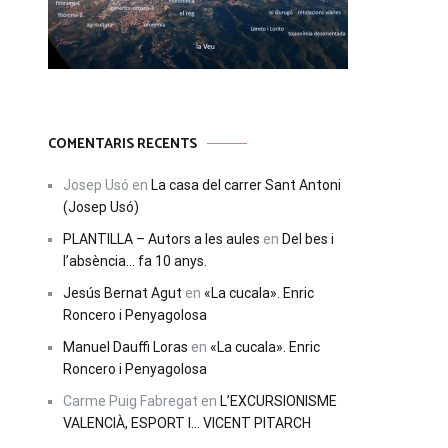
COMENTARIS RECENTS
Josep Usó
en
La casa del carrer Sant Antoni
(Josep Usó)
PLANTILLA – Autors a les aules
en
Del bes i
l’absència… fa 10 anys.
Jesús Bernat Agut
en
«La cucala». Enric
Roncero i Penyagolosa
Manuel Dauffi Loras
en
«La cucala». Enric
Roncero i Penyagolosa
Carme Puig Fabregat
en
L’EXCURSIONISME
VALENCIÀ, ESPORT I… VICENT PITARCH