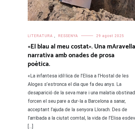
LITERATURA
,
RESSENYA
29 agost 2025
«El blau al meu costat». Una mAravell
narrativa amb onades de prosa
poètica.
«La infantesa idíl·lica de l’Elisa a l’Hostal de les
Aloges s’estronca el dia que fa deu anys. La
desaparició de la seva mare i una malatia obstina
forcen el seu pare a dur-la a Barcelona a sanar,
acceptant l’ajuda de la senyora Llorach. Des de
l’arribada a la ciutat comtal, la vida de l’Elisa esde
[…]