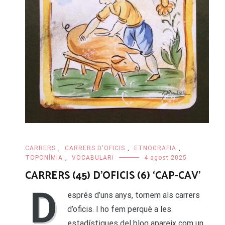
CARRERS
,
CARRERS D'OFICIS
,
ETNOGRAFIA
,
TOPONÍMIA
,
VOCABULARI
4 agost 2025
CARRERS (45) D’OFICIS (6) ‘CAP-CAV’
D
esprés d’uns anys, tornem als carrers
d’oficis. I ho fem perquè a les
estadístiques del blog apareix com un