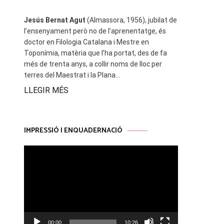
Jesús Bernat Agut
(Almassora, 1956), jubilat de
l’ensenyament però no de l’aprenentatge, és
doctor en Filologia Catalana i Mestre en
Toponímia, matèria que l’ha portat, des de fa
més de trenta anys, a collir noms de lloc per
terres del Maestrat i la Plana...
LLEGIR MÉS
IMPRESSIÓ I ENQUADERNACIÓ
Reproductor
de
vídeo
00:00
10:26