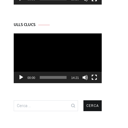
ULLS CLUCS
Reproductor
de
vídeo
00:00
14:21
Cerca: