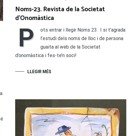
Noms-23. Revista de la Societat
d’Onomàstica
P
ots entrar i llegir Noms 23. I si t’agrada
l’estudi dels noms de lloc i de persona
a
guaita al web de la Societat
d’onomàstica i fes-te’n soci!
LLEGIR MÉS
da
vé