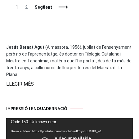
Entrades
La
La
1
2
Següent
A
pàgina
pàgina
La
Navegació
Jesús Bernat Agut
(Almassora, 1956), jubilat de l’ensenyament
però no de l’aprenentatge, és doctor en Filologia Catalana i
Mestre en Toponímia, matèria que l’ha portat, des de fa més de
trenta anys, a collir noms de lloc per terres del Maestrat i la
Plana...
LLEGIR MÉS
IMPRESSIÓ I ENQUADERNACIÓ
Reproductor
Code 150: Unknown error.
de
Baixa el fitxer: https://youtube.com/watch?v=dG2jo65U4l0&_=1
vídeo