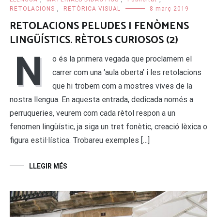
RETOLACIONS
,
RETÒRICA VISUAL
8 març 2019
RETOLACIONS PELUDES I FENÒMENS
LINGÜÍSTICS. RÈTOLS CURIOSOS (2)
N
o és la primera vegada que proclamem el
carrer com una ‘aula oberta’ i les retolacions
que hi trobem com a mostres vives de la
nostra llengua. En aquesta entrada, dedicada només a
perruqueries, veurem com cada rètol respon a un
fenomen lingüístic, ja siga un tret fonètic, creació lèxica o
figura estil·lística. Trobareu exemples […]
LLEGIR MÉS