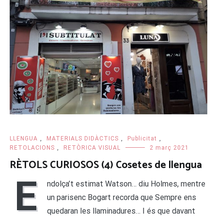
LLENGUA
,
MATERIALS DIDÀCTICS
,
Publicitat
,
RETOLACIONS
,
RETÒRICA VISUAL
2 març 2021
RÈTOLS CURIOSOS (4) Cosetes de llengua
E
ndolça’t estimat Watson… diu Holmes, mentre
un parisenc Bogart recorda que Sempre ens
quedaran les llaminadures… I és que davant