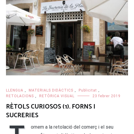
LLENGUA
,
MATERIALS DIDÀCTICS
,
Publicitat
,
RETOLACIONS
,
RETÒRICA VISUAL
23 febrer 2019
RÈTOLS CURIOSOS (1). FORNS I
SUCRERIES
ornem a la retolació del comerç i el seu