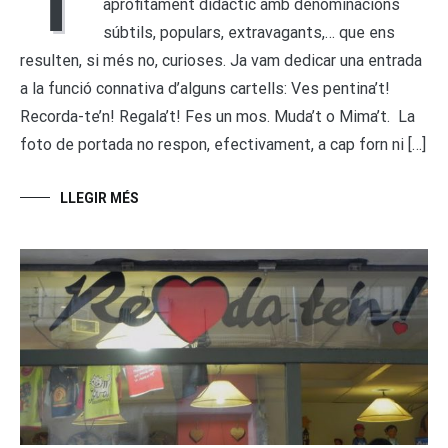
T
aprofitament didàctic amb denominacions
súbtils, populars, extravagants,… que ens
resulten, si més no, curioses. Ja vam dedicar una entrada
a la funció connativa d’alguns cartells: Ves pentina’t!
Recorda-te’n! Regala’t! Fes un mos. Muda’t o Mima’t. La
foto de portada no respon, efectivament, a cap forn ni […]
LLEGIR MÉS