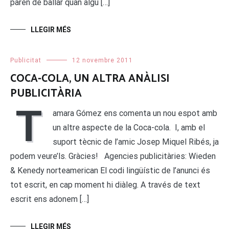
paren de ballar quan algú […]
LLEGIR MÉS
Publicitat
12 novembre 2011
COCA-COLA, UN ALTRA ANÀLISI
PUBLICITÀRIA
T
amara Gómez ens comenta un nou espot amb
un altre aspecte de la Coca-cola. I, amb el
suport tècnic de l’amic Josep Miquel Ribés, ja
podem veure’ls. Gràcies! Agencies publicitàries: Wieden
& Kenedy norteamerican El codi lingüístic de l’anunci és
tot escrit, en cap moment hi diàleg. A través de text
escrit ens adonem […]
LLEGIR MÉS