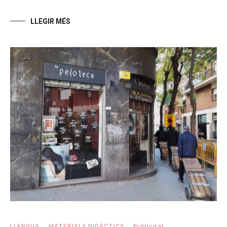
LLEGIR MÉS
LLENGUA
,
MATERIALS DIDÀCTICS
,
Publicitat
,