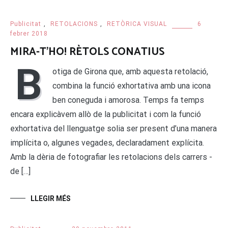
Publicitat
,
RETOLACIONS
,
RETÒRICA VISUAL
6
febrer 2018
MIRA-T’HO! RÈTOLS CONATIUS
B
otiga de Girona que, amb aquesta retolació,
combina la funció exhortativa amb una icona
ben coneguda i amorosa. Temps fa temps
encara explicàvem allò de la publicitat i com la funció
exhortativa del llenguatge solia ser present d’una manera
implícita o, algunes vegades, declaradament explícita.
Amb la dèria de fotografiar les retolacions dels carrers -
de […]
LLEGIR MÉS