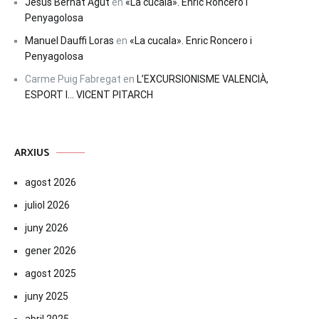
Jesús Bernat Agut
en
«La cucala». Enric Roncero i
Penyagolosa
Manuel Dauffi Loras
en
«La cucala». Enric Roncero i
Penyagolosa
Carme Puig Fabregat
en
L’EXCURSIONISME VALENCIÀ,
ESPORT I… VICENT PITARCH
ARXIUS
agost 2026
juliol 2026
juny 2026
gener 2026
agost 2025
juny 2025
abril 2025