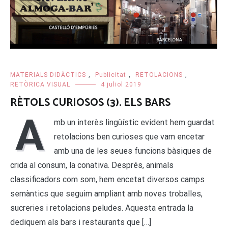
MATERIALS DIDÀCTICS
,
Publicitat
,
RETOLACIONS
,
RETÒRICA VISUAL
4 juliol 2019
RÈTOLS CURIOSOS (3). ELS BARS
A
mb un interès lingüístic evident hem guardat
retolacions ben curioses que vam encetar
amb una de les seues funcions bàsiques de
crida al consum, la conativa. Després, animals
classificadors com som, hem encetat diversos camps
semàntics que seguim ampliant amb noves troballes,
sucreries i retolacions peludes. Aquesta entrada la
dediquem als bars i restaurants que […]