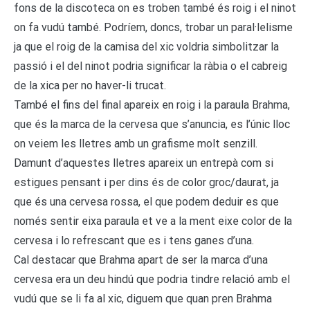
fons de la discoteca on es troben també és roig i el ninot
on fa vudú també. Podríem, doncs, trobar un paral·lelisme
ja que el roig de la camisa del xic voldria simbolitzar la
passió i el del ninot podria significar la ràbia o el cabreig
de la xica per no haver-li trucat.
També el fins del final apareix en roig i la paraula Brahma,
que és la marca de la cervesa que s’anuncia, es l’únic lloc
on veiem les lletres amb un grafisme molt senzill.
Damunt d’aquestes lletres apareix un entrepà com si
estigues pensant i per dins és de color groc/daurat, ja
que és una cervesa rossa, el que podem deduir es que
només sentir eixa paraula et ve a la ment eixe color de la
cervesa i lo refrescant que es i tens ganes d’una.
Cal destacar que Brahma apart de ser la marca d’una
cervesa era un deu hindú que podria tindre relació amb el
vudú que se li fa al xic, diguem que quan pren Brahma