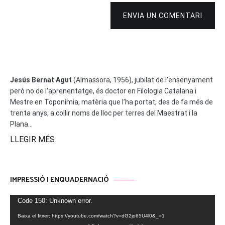
ENVIA UN COMENTARI
Jesús Bernat Agut
(Almassora, 1956), jubilat de l’ensenyament
però no de l’aprenentatge, és doctor en Filologia Catalana i
Mestre en Toponímia, matèria que l’ha portat, des de fa més de
trenta anys, a collir noms de lloc per terres del Maestrat i la
Plana...
LLEGIR MÉS
IMPRESSIÓ I ENQUADERNACIÓ
Reproductor
Code 150: Unknown error.
de
Baixa el fitxer: https://youtube.com/watch?v=dG2jo65U4l0&_=1
vídeo