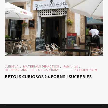
LLENGUA
,
MATERIALS DIDÀCTICS
,
Publicitat
,
RETOLACIONS
,
RETÒRICA VISUAL
23 febrer 2019
RÈTOLS CURIOSOS (1). FORNS I SUCRERIES