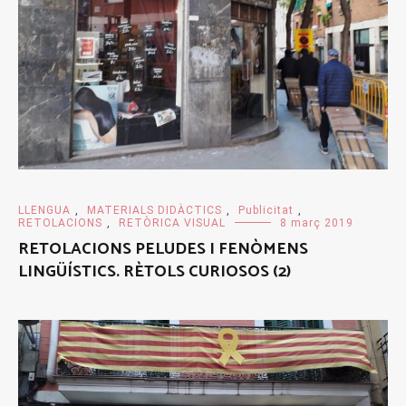
LLENGUA
,
MATERIALS DIDÀCTICS
,
Publicitat
,
RETOLACIONS
,
RETÒRICA VISUAL
8 març 2019
RETOLACIONS PELUDES I FENÒMENS
LINGÜÍSTICS. RÈTOLS CURIOSOS (2)