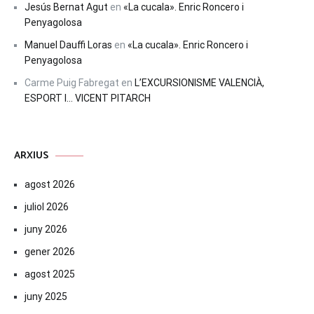
Jesús Bernat Agut
en
«La cucala». Enric Roncero i
Penyagolosa
Manuel Dauffi Loras
en
«La cucala». Enric Roncero i
Penyagolosa
Carme Puig Fabregat
en
L’EXCURSIONISME VALENCIÀ,
ESPORT I… VICENT PITARCH
ARXIUS
agost 2026
juliol 2026
juny 2026
gener 2026
agost 2025
juny 2025