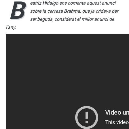
B
eatriz
H
idalgo ens comenta aquest anunci
sobre la cervesa
B
ra
h
ma, que ja cridava per
ser beguda, considerat el millor anunci de
l’any.