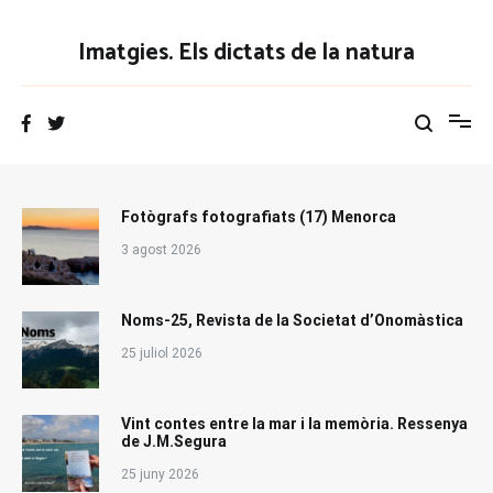
Vés
al
Imatgies. Els dictats de la natura
contingut
Fotògrafs fotografiats (17) Menorca
3 agost 2026
Noms-25, Revista de la Societat d’Onomàstica
25 juliol 2026
Vint contes entre la mar i la memòria. Ressenya
de J.M.Segura
25 juny 2026