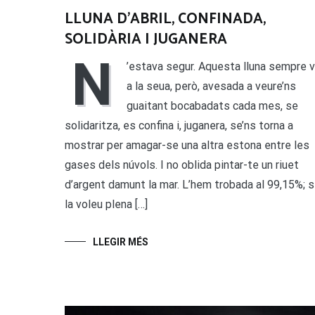
LLUNA D’ABRIL, CONFINADA,
SOLIDÀRIA I JUGANERA
N
’estava segur. Aquesta lluna sempre 
a la seua, però, avesada a veure’ns
guaitant bocabadats cada mes, se
solidaritza, es confina i, juganera, se’ns torna a
mostrar per amagar-se una altra estona entre les
gases dels núvols. I no oblida pintar-te un riuet
d’argent damunt la mar. L’hem trobada al 99,15%; s
la voleu plena […]
LLEGIR MÉS