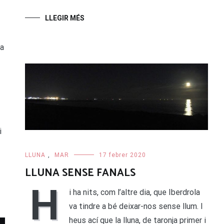
LLEGIR MÉS
va
i
LLUNA
,
MAR
17 febrer 2020
LLUNA SENSE FANALS
H
i ha nits, com l’altre dia, que Iberdrola
va tindre a bé deixar-nos sense llum. I
heus ací que la lluna, de taronja primer i