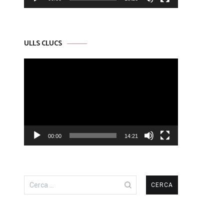
ULLS CLUCS
Reproductor
de
vídeo
00:00
14:21
Cerca: