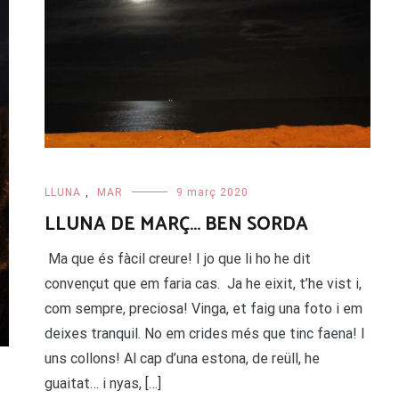
LLUNA
,
MAR
9 març 2020
LLUNA DE MARÇ… BEN SORDA
Ma que és fàcil creure! I jo que li ho he dit
convençut que em faria cas. Ja he eixit, t’he vist i,
com sempre, preciosa! Vinga, et faig una foto i em
deixes tranquil. No em crides més que tinc faena! I
uns collons! Al cap d’una estona, de reüll, he
guaitat… i nyas, […]