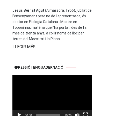
Jesús Bernat Agut
(Almassora, 1956), jubilat de
l’ensenyament però no de l’aprenentatge, és
doctor en Filologia Catalana i Mestre en
Toponímia, matèria que l’ha portat, des de fa
més de trenta anys, a collir noms de lloc per
terres del Maestrat i la Plana...
LLEGIR MÉS
IMPRESSIÓ I ENQUADERNACIÓ
Reproductor
de
vídeo
00:00
10:26