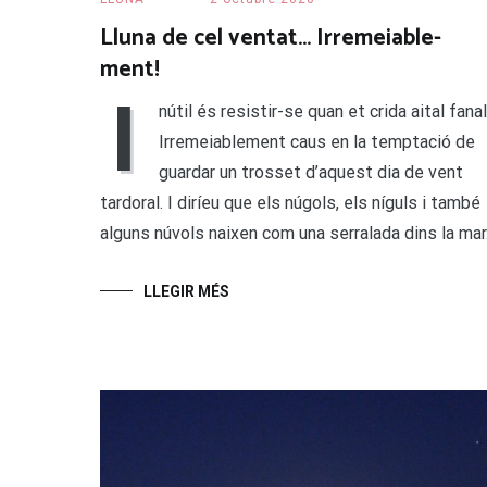
Lluna de cel ventat… Irremeiable-
ment!
I
nútil és resistir-se quan et crida aital fanal
Irremeiablement caus en la temptació de
guardar un trosset d’aquest dia de vent
tardoral. I diríeu que els núgols, els níguls i també
alguns núvols naixen com una serralada dins la mar
LLEGIR MÉS