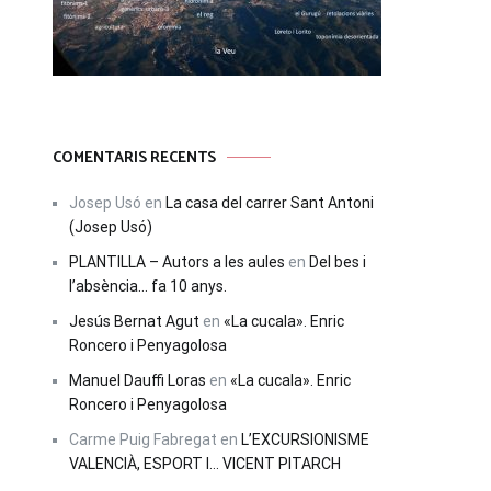
COMENTARIS RECENTS
Josep Usó
en
La casa del carrer Sant Antoni
(Josep Usó)
PLANTILLA – Autors a les aules
en
Del bes i
l’absència… fa 10 anys.
Jesús Bernat Agut
en
«La cucala». Enric
Roncero i Penyagolosa
Manuel Dauffi Loras
en
«La cucala». Enric
Roncero i Penyagolosa
Carme Puig Fabregat
en
L’EXCURSIONISME
VALENCIÀ, ESPORT I… VICENT PITARCH