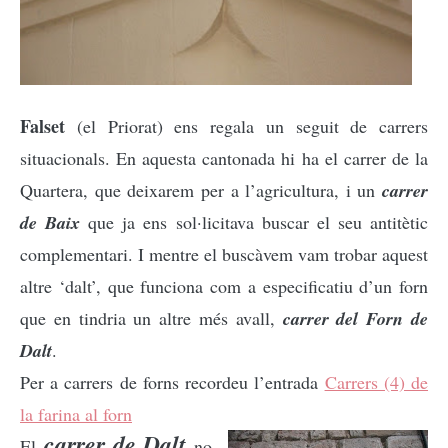
Falset
(el Priorat) ens regala un seguit de carrers
situacionals. En aquesta cantonada hi ha el carrer de la
Quartera, que deixarem per a l’agricultura, i un
carrer
de Baix
que ja ens sol·licitava buscar el seu antitètic
complementari. I mentre el buscàvem vam trobar aquest
altre ‘dalt’, que funciona com a especificatiu d’un forn
que en tindria un altre més avall,
carrer del Forn de
Dalt
.
Per a carrers de forns recordeu l’entrada
Carrers (4) de
la farina al forn
carrer de Dalt
El
n
o