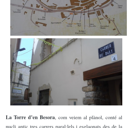
La Torre d’en Besora
, com veiem al plànol, conté al
nucli antic tres carrers paral·lels i esglaonats des de la