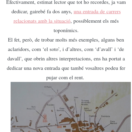
Efectivament, estimat lector que tot ho recordes, ja vam
dedicar, gairebé fa dos anys,
una entrada de carrers
relacionats amb la situació
, possiblement els més
toponímics.
El fet, però, de trobar molts més exemples, alguns ben
aclaridors, com ‘el soto’, i d’altres, com ‘d’avall’ i ‘de
davall’, que obrin altres interpretacions, ens ha portat a
dedicar una nova entrada
que també vo
saltres podeu fer
pujar com el rent.