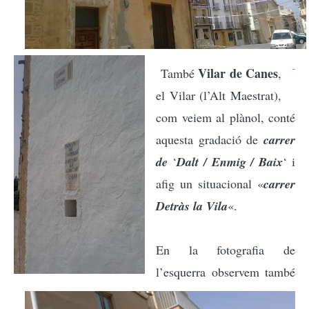
Vilar de Canes
També
,
el Vilar (l’Alt Maestrat),
com veiem al plànol, conté
aquesta gradació de
carrer
de
‘
Dalt / Enmig / Baix
‘ i
afig un situacional «
carrer
Detràs la Vila
«.
En la fotografia de
l’esquerra observem també