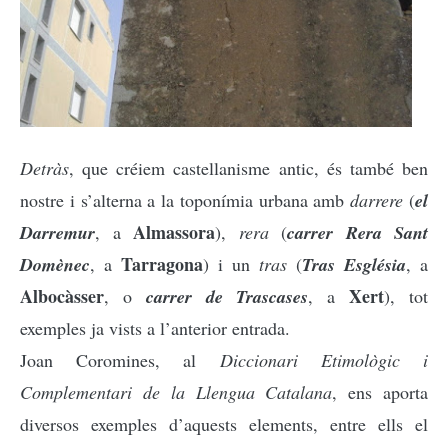
Detràs
, que créiem castellanisme antic, és també ben
nostre i s’alterna a la toponímia urbana amb
darrere
(
el
Almassora
Darremur
, a
),
rera
(
carrer Rera Sant
Tarragona
Domènec
, a
) i un
tras
(
Tras Església
, a
Albocàsser
Xert
, o
carrer de Trascases
, a
)
, tot
exemples ja vists a l’anterior entrada.
Joan Coromines, al
Diccionari Etimològic i
Complementari de la Llengua Catalana
, ens aporta
diversos exemples d’aquests elements, entre ells el