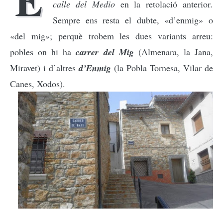
calle del Medio
en la retolació anterior
.
Sempre ens resta el dubte, «d’enmig» o
«del mig»; perquè trobem les dues variants arreu:
pobles on hi ha
carrer del Mig
(Almenara, la Jana,
Miravet) i d’altres
d’Enmig
(la Pobla Tornesa, Vilar de
Canes, Xodos).