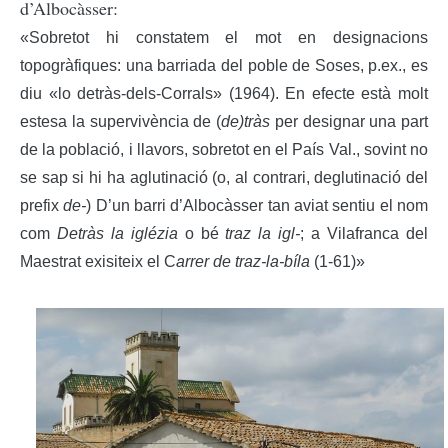
d’Albocàsser:
«Sobretot hi constatem el mot en designacions
topogràfiques: una barriada del poble de Soses, p.ex., es
diu «lo detràs-dels-Corrals» (1964). En efecte està molt
estesa la supervivència de (
de)tràs
per designar una part
de la població, i llavors, sobretot en el País Val., sovint no
se sap si hi ha aglutinació (o, al contrari, deglutinació del
prefix
de-
) D’un barri d’Albocàsser tan aviat sentiu el nom
com
Detràs la iglézia
o bé
traz la igl-
; a Vilafranca del
Maestrat exisiteix el C
arrer de traz-la-bíla
(1-61)»