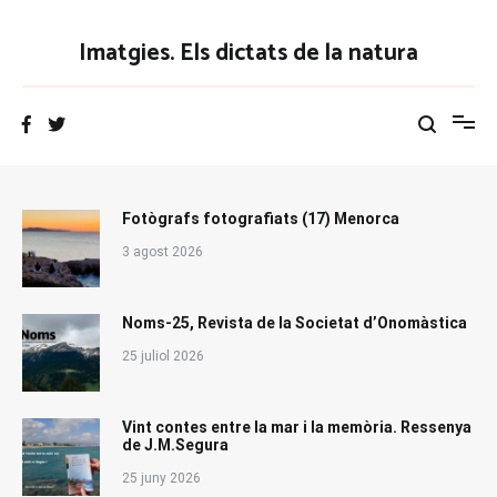
Vés
al
Imatgies. Els dictats de la natura
contingut
Fotògrafs fotografiats (17) Menorca
3 agost 2026
Noms-25, Revista de la Societat d’Onomàstica
25 juliol 2026
Vint contes entre la mar i la memòria. Ressenya
de J.M.Segura
25 juny 2026