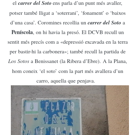
el
carrer del Soto
ens parla d’un punt més avaller,
potser també lligat a ‘soterrani’, ‘fonament’ o ‘baixos
d’una casa’. Coromines recollia un
carrer del Soto
a
Peníscola
, on hi havia la presó. El DCVB recull un
sentit més precís com a «depressió excavada en la terra
per bastir-hi la carbonera»; també recull la partida de
Los Sotos
a Benissanet (la Ribera d’Ebre).
A la Plana,
hom coneix ‘el soto’ com la part més avallera d’un
carro, aquella que penjava.