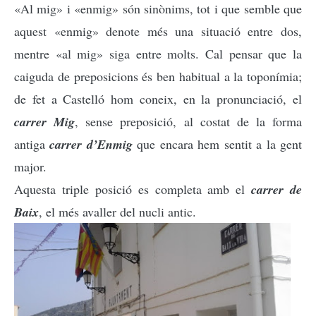
«Al mig» i «enmig» són sinònims, tot i que semble que
aquest «enmig» denote més una situació entre dos,
mentre «al mig» siga entre molts. Cal pensar que la
caiguda de preposicions és ben habitual a la toponímia;
de fet a Castelló hom coneix, en la pronunciació, el
carrer Mig
, sense preposició, al costat de la forma
antiga
carrer d’Enmig
que encara hem sentit a la gent
major.
Aquesta triple posició es completa amb el
carrer de
Baix
, el més avaller del nucli antic.