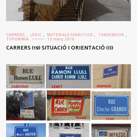
CARRERS
,
LÈXIC
,
MATERIALS DIDÀCTICS
,
TANDEMOOR
,
TOPONÍMIA
13 març 2016
CARRERS (19) SITUACIÓ I ORIENTACIÓ (II)