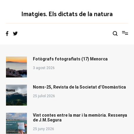
Vés
al
Imatgies. Els dictats de la natura
contingut
Fotògrafs fotografiats (17) Menorca
3 agost 2026
Noms-25, Revista de la Societat d’Onomàstica
25 juliol 2026
Vint contes entre la mar i la memòria. Ressenya
de J.M.Segura
25 juny 2026