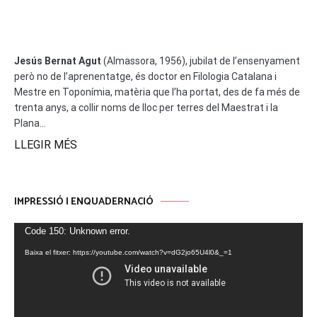
Jesús Bernat Agut
(Almassora, 1956), jubilat de l’ensenyament
però no de l’aprenentatge, és doctor en Filologia Catalana i
Mestre en Toponímia, matèria que l’ha portat, des de fa més de
trenta anys, a collir noms de lloc per terres del Maestrat i la
Plana...
LLEGIR MÉS
IMPRESSIÓ I ENQUADERNACIÓ
Reproductor
Code 150: Unknown error.
de
Baixa el fitxer: https://youtube.com/watch?v=dG2jo65U4l0&_=1
vídeo