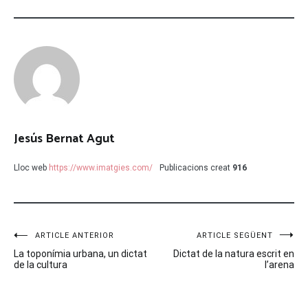
Jesús Bernat Agut
Lloc web
https://www.imatgies.com/
Publicacions creat
916
Navegació
ARTICLE ANTERIOR
ARTICLE SEGÜENT
La toponímia urbana, un dictat
Dictat de la natura escrit en
d'entrades
de la cultura
l’arena