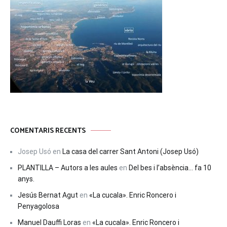
COMENTARIS RECENTS
Josep Usó
en
La casa del carrer Sant Antoni (Josep Usó)
PLANTILLA – Autors a les aules
en
Del bes i l’absència… fa 10
anys.
Jesús Bernat Agut
en
«La cucala». Enric Roncero i
Penyagolosa
Manuel Dauffi Loras
en
«La cucala». Enric Roncero i