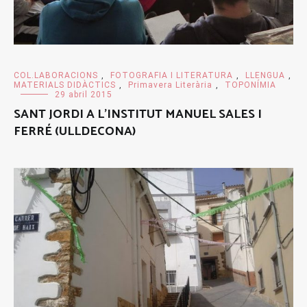
COL.LABORACIONS
,
FOTOGRAFIA I LITERATURA
,
LLENGUA
,
MATERIALS DIDÀCTICS
,
Primavera Literària
,
TOPONÍMIA
29 abril 2015
SANT JORDI A L’INSTITUT MANUEL SALES I
FERRÉ (ULLDECONA)