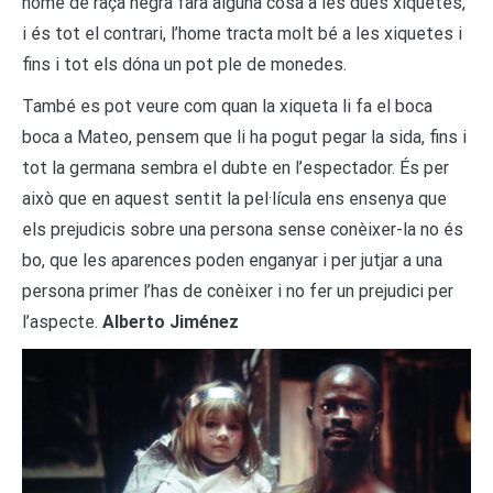
home de raça negra farà alguna cosa a les dues xiquetes,
i és tot el contrari, l’home tracta molt bé a les xiquetes i
fins i tot els dóna un pot ple de monedes.
També es pot veure com quan la xiqueta li fa el boca
boca a Mateo, pensem que li ha pogut pegar la sida, fins i
tot la germana sembra el dubte en l’espectador. És per
això que en aquest sentit la pel·lícula ens ensenya que
els prejudicis sobre una persona sense conèixer-la no és
bo, que les aparences poden enganyar i per jutjar a una
persona primer l’has de conèixer i no fer un prejudici per
l’aspecte.
Alberto Jiménez