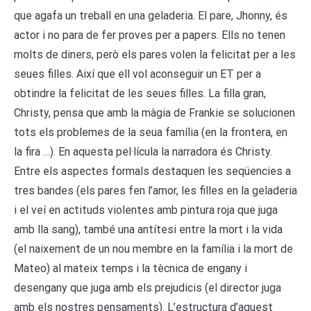
que agafa un treball en una geladeria. El pare, Jhonny, és
actor i no para de fer proves per a papers. Ells no tenen
molts de diners, però els pares volen la felicitat per a les
seues filles. Així que ell vol aconseguir un ET per a
obtindre la felicitat de les seues filles. La filla gran,
Christy, pensa que amb la màgia de Frankie se solucionen
tots els problemes de la seua família (en la frontera, en
la fira …). En aquesta pel·lícula la narradora és Christy.
Entre els aspectes formals destaquen les seqüencies a
tres bandes (els pares fen l’amor, les filles en la geladeria
i el veí en actituds violentes amb pintura roja que juga
amb lla sang), també una antítesi entre la mort i la vida
(el naixement de un nou membre en la família i la mort de
Mateo) al mateix temps i la tècnica de engany i
desengany que juga amb els prejudicis (el director juga
amb els nostres pensaments). L’estructura d’aquest