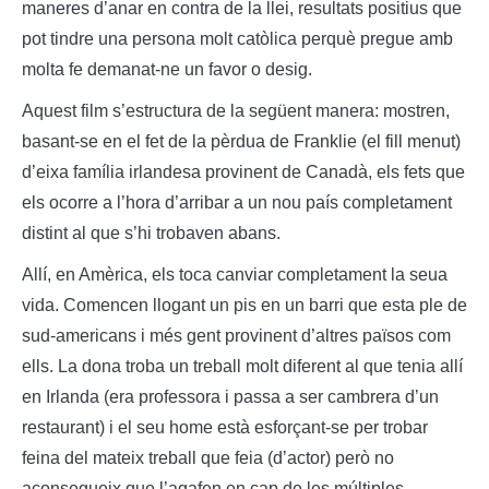
maneres d’anar en contra de la llei, resultats positius que
pot tindre una persona molt catòlica perquè pregue amb
molta fe demanat-ne un favor o desig.
Aquest film s’estructura de la següent manera: mostren,
basant-se en el fet de la pèrdua de Franklie (el fill menut)
d’eixa família irlandesa provinent de Canadà, els fets que
els ocorre a l’hora d’arribar a un nou país completament
distint al que s’hi trobaven abans.
Allí, en Amèrica, els toca canviar completament la seua
vida. Comencen llogant un pis en un barri que esta ple de
sud-americans i més gent provinent d’altres països com
ells. La dona troba un treball molt diferent al que tenia allí
en Irlanda (era professora i passa a ser cambrera d’un
restaurant) i el seu home està esforçant-se per trobar
feina del mateix treball que feia (d’actor) però no
aconsegueix que l’agafen en cap de les múltiples