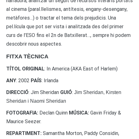
narradora, analitzar un seguit de recursos literaris portats
al cinema (paral.llelismes, antítesis, engany-desengany,
metàfores…) o tractar el tema dels prejudicis. Una
pel.lícula que pot ser vista i analitzada des del primer
curs de l’ESO fins el 2n de Batxillerat…, sempre hi podem
descobrir nous aspectes.
FITXA TÈCNICA
TÍTOL ORIGINAL
: In America (AKA East of Harlem)
ANY
: 2002
PAÍS
: Irlanda
DIRECCIÓ
: Jim Sheridan
GUIÓ
:
Jim Sheridan, Kirsten
Sheridan i Naomi
Sheridan
FOTOGRAFIA:
Declan Quinn
MÚSICA:
Gavin Friday &
Maurice Seezer.
REPARTIMENT:
Samantha Morton, Paddy Considin,