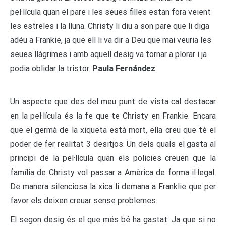
pel·lícula quan el pare i les seues filles estan fora veient
les estreles i la lluna. Christy li diu a son pare que li diga
adéu a Frankie, ja que ell li va dir a Deu que mai veuria les
seues llàgrimes i amb aquell desig va tornar a plorar i ja
podia oblidar la tristor.
Paula Fernández
Un aspecte que des del meu punt de vista cal destacar
en la pel·lícula és la fe que te Christy en Frankie. Encara
que el germà de la xiqueta està mort, ella creu que té el
poder de fer realitat 3 desitjos. Un dels quals el gasta al
principi de la pel·lícula quan els policies creuen que la
família de Christy vol passar a Amèrica de forma il·legal.
De manera silenciosa la xica li demana a Franklie que per
favor els deixen creuar sense problemes.
El segon desig és el que més bé ha gastat. Ja que si no