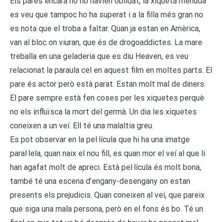
Els pares encara no ho havien oblidat, la xiqueta menuda
es veu que tampoc ho ha superat i a la filla més gran no
es nota que el troba a faltar. Quan ja estan en Amèrica,
van al bloc on viuran, que és de drogoaddictes. La mare
treballa en una geladeria que es diu Heaven, es veu
relacionat la paraula cel en aquest film en moltes parts. El
pare és actor però està parat. Estan molt mal de diners.
El pare sempre està fen coses per les xiquetes perquè
no els influïsca la mort del germà. Un dia les xiquetes
coneixen a un veí. Ell té una malaltia greu.
Es pot observar en la pel·lícula que hi ha una imatge
paral·lela, quan naix el nou fill, es quan mor el veí al que li
han agafat molt de apreci. Està pel·lícula és molt bona,
també té una escena d’engany-desengany on estan
presents els prejudicis. Quan coneixen al veí, que pareix
que siga una mala persona, però en el fons és bo. Té un