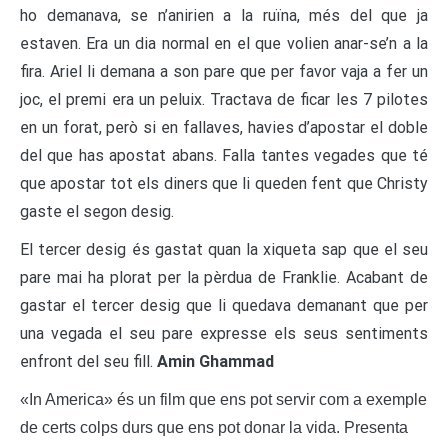
ho demanava, se n’anirien a la ruïna, més del que ja
estaven. Era un dia normal en el que volien anar-se’n a la
fira. Ariel li demana a son pare que per favor vaja a fer un
joc, el premi era un peluix. Tractava de ficar les 7 pilotes
en un forat, però si en fallaves, havies d’apostar el doble
del que has apostat abans. Falla tantes vegades que té
que apostar tot els diners que li queden fent que Christy
gaste el segon desig.
El tercer desig és gastat quan la xiqueta sap que el seu
pare mai ha plorat per la pèrdua de Franklie. Acabant de
gastar el tercer desig que li quedava demanant que per
una vegada el seu pare expresse els seus sentiments
enfront del seu fill.
Amin Ghammad
«In America» és un film que ens pot servir com a exemple
de certs colps durs que ens pot donar la vida. Presenta