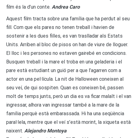
film és la d’un conte.
Andrea Caro
Aquest film tracta sobre una família que ha perdut al seu
fill. Com que els pares no tenen treball i havien de
sostenir a les dues filles, es van traslladar als Estats
Units. Arriben al bloc de pisos on han de viure de lloguer.
El lloc i les persones no estaven gairebé en condicions.
Busquen treball i la mare el troba en una geladeria i el
pare està estudiant un guió per a que l’agarren com a
actor en una pel·lícula. La nit de Halloween coneixen al
seu veí, de qui sospiten. Quan es coneixen bé, passen
molt de temps junts, però un dia es va ficar malalt i el van
ingressar, alhora van ingressar també a la mare de la
família perquè està embarassada. Hi ha una seqüència
paral·lela, mentre que el veí s’està morint, la xiqueta està
naixent.
Alejandro Montoya