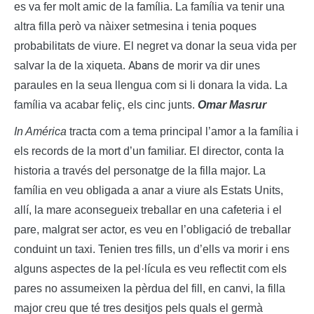
es va fer molt amic de la
família
. La
família
va tenir una
altra filla
però
va
nàixer
setmesina i
tenia poques
probabilitats de viure. El negret va donar la seua vida per
Abans de
salvar la de la xiqueta.
morir va dir unes
paraules en la seua llengua com si li donara la vida. La
família
va acabar
feliç
, els cinc junts.
Omar Masrur
In América
tracta com a tema principal l’amor a la família i
els records de la mort d’un familiar. El director, conta la
historia a través del personatge de la filla major. La
família en veu obligada a anar a viure als Estats Units,
allí, la mare aconsegueix treballar en una cafeteria i el
pare, malgrat ser actor, es veu en l’obligació de treballar
conduint un taxi. Tenien tres fills, un d’ells va morir i ens
alguns aspectes de la pel·lícula es veu reflectit com els
pares no assumeixen la pèrdua del fill, en canvi, la filla
major creu que té tres desitjos pels quals el germà