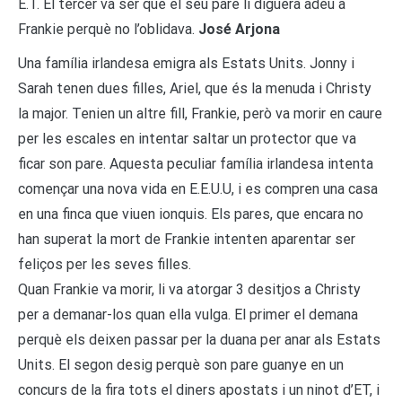
E.T. El tercer va ser que el seu pare li diguera adéu a
Frankie perquè no l’oblidava.
José Arjona
Una família irlandesa emigra als Estats Units. Jonny i
Sarah tenen dues filles, Ariel, que és la menuda i Christy
la major. Tenien un altre fill, Frankie, però va morir en caure
per les escales en intentar saltar un protector que va
ficar son pare. Aquesta peculiar família irlandesa intenta
començar una nova vida en E.E.U.U, i es compren una casa
en una finca que viuen ionquis. Els pares, que encara no
han superat la mort de Frankie intenten aparentar ser
feliços per les seves filles.
Quan Frankie va morir, li va atorgar 3 desitjos a Christy
per a demanar-los quan ella vulga. El primer el demana
perquè els deixen passar per la duana per anar als Estats
Units. El segon desig perquè son pare guanye en un
concurs de la fira tots el diners apostats i un ninot d’ET, i