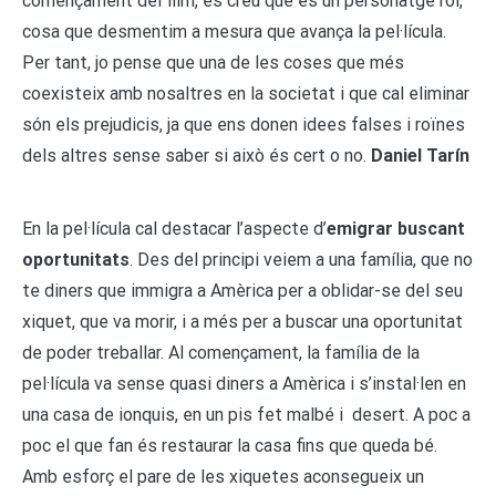
començament del film, es creu que és un personatge roí,
cosa que desmentim a mesura que avança la pel·lícula.
Per tant, jo pense que una de les coses que més
coexisteix amb nosaltres en la societat i que cal eliminar
són els prejudicis, ja que ens donen idees falses i roïnes
dels altres sense saber si això és cert o no.
Daniel Tarín
En la pel·lícula cal destacar l’aspecte d’
emigrar buscant
oportunitats
. Des del principi veiem a una família, que no
te diners que immigra a Amèrica per a oblidar-se del seu
xiquet, que va morir, i a més per a buscar una oportunitat
de poder treballar. Al començament, la família de la
pel·lícula va sense quasi diners a Amèrica i s’instal·len en
una casa de ionquis, en un pis fet malbé i desert. A poc a
poc el que fan és restaurar la casa fins que queda bé.
Amb esforç el pare de les xiquetes aconsegueix un