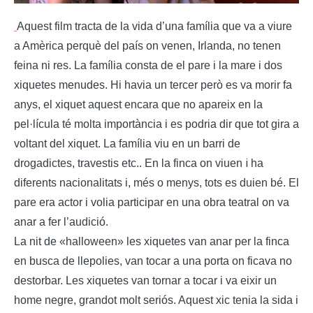
Aquest film tracta de la vida d’una
família
que va a viure
a
Amèrica
perquè
del
país
on venen, Irlanda, no tenen
feina ni res.
La
família
consta de el pare i la mare i dos
xiquetes menudes. Hi havia un tercer però es va morir fa
anys, el xiquet aquest encara que no apareix en la
pel·lícula
té molta
importància
i es podria dir que tot gira a
voltant del xiquet. La
família
viu en un barri de
i
drogadictes
,
travestis
etc.
. En la finca
on viuen
ha
diferents nacionalitats i, més o menys, tots es duien bé. El
pare era actor i volia participar en una obra teatral on va
anar a fer l’audició.
La nit de «
halloween
» les xiquetes van anar per la finca
en busca de llepolies, van tocar a una porta on
ficava
no
destorbar.
Les
xiquetes van tornar a tocar i va
eixir
un
home negre,
grandot
molt
seriós
. Aquest xic tenia la sida i