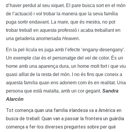
d’haver perdut al seu xiquet.
El pare busca sort en el món
de l’actuació i vol trobar la manera que la seva família
puga sortir endavant. La mare, que és mestra, no pot
trobar treball en aquesta professió i acaba treballant en
una geladeria anomenada
Heaven
.
En la pel·licula es juga amb l’efecte ‘engany-desengany’.
Un exemple clar és el personatge del veí de color. És un
home amb una aparença dura, un home molt fort i que viu
quasi aïllat de la resta del món. I no és fins que coneix a
aquesta fam
lia quan ens adonem com és en realitat. Una
í
persona que està malalta, amb un cor gegant.
Sandra
Alarcón
Tot comença quan una família irlandesa va a Amèrica en
busca de treball. Quan van a passar la frontera un guàrdia
comença a fer-los diverses preguntes sobre per què