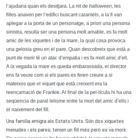
l’ajudaria quan els desitjara. La nit de
halloween
, les
filles anaven per l’edifici buscant caramels, a la fi van
aplegar a la porta de un personatge, a priori una persona
sinistra, resulta ser una persona molt amable, es fa molt
amic de les xiquetes i de la mare, la qual cosa provoca
una gelosia greu en el pare. Quan descobreix que està a
punt de morir té un atac d’empatia i es fa molt amic d’ell.
A la vegada la mare es queda embarassada, el director
ens fa veure com si els pares es feren creure a si
mateixos que el xiquet que està creixent era la
reencarnació de Frankie. Al final de la pel·lícula hi ha una
seqüencia de paral·lelisme entre la mort del amic d’ells i
el naixement del fill.
Una família emigra als Estats Units. Són dos xiquetes
menudes i els pares; tenien un fill més però es va morir.