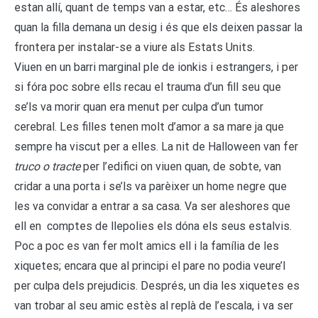
estan allí, quant de temps van a estar, etc… És aleshores
quan la filla demana un desig i és que els deixen passar la
frontera per instalar-se a viure als Estats Units.
Viuen en un barri marginal ple de ionkis i estrangers, i per
si fóra poc sobre ells recau el trauma d’un fill seu que
se’ls va morir quan era menut per culpa d’un tumor
cerebral. Les filles tenen molt d’amor a sa mare ja que
sempre ha viscut per a elles. La nit de Halloween van fer
truco o tracte
per l’edifici on viuen quan, de sobte, van
cridar a una porta i se’ls va parèixer un home negre que
les va convidar a entrar a sa casa. Va ser aleshores que
ell en comptes de llepolies els dóna els seus estalvis.
Poc a poc es van fer molt amics ell i la família de les
xiquetes; encara que al principi el pare no podia veure’l
per culpa dels prejudicis. Després, un dia les xiquetes es
van trobar al seu amic estès al replà de l’escala, i va ser