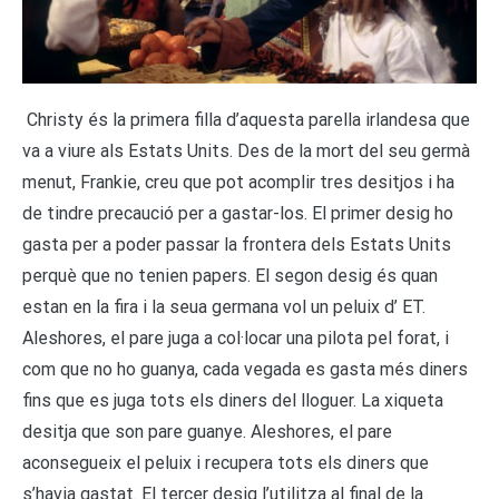
Christy és la primera filla d’aquesta parella irlandesa que
va a viure als Estats Units. Des de la mort del seu germà
menut, Frankie, creu que pot acomplir tres desitjos i ha
de tindre precaució per a gastar-los. El primer desig ho
gasta per a poder passar la frontera dels Estats Units
perquè que no tenien papers. El segon desig és quan
estan en la fira i la seua germana vol un peluix d’ ET.
Aleshores, el pare juga a col·locar una pilota pel forat, i
com que no ho guanya, cada vegada es gasta més diners
fins que es juga tots els diners del lloguer. La xiqueta
desitja que son pare guanye. Aleshores, el pare
aconsegueix el peluix i recupera tots els diners que
s’havia gastat. El tercer desig l’utilitza al final de la