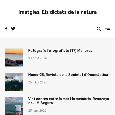
Vés
al
Imatgies. Els dictats de la natura
contingut
Fotògrafs fotografiats (17) Menorca
3 agost 2026
Noms-25, Revista de la Societat d’Onomàstica
25 juliol 2026
Vint contes entre la mar i la memòria. Ressenya
de J.M.Segura
25 juny 2026