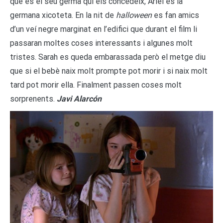
que és el seu germà qui els concedeix, Ariel es la
germana xicoteta. En la nit de
halloween
es fan amics
d’un veí negre marginat en l’edifici que durant el film li
passaran moltes coses interessants i algunes molt
tristes. Sarah es queda embarassada però el metge diu
que si el bebè naix molt prompte pot morir i si naix molt
tard pot morir ella. Finalment passen coses molt
sorprenents.
Javi Alarcón