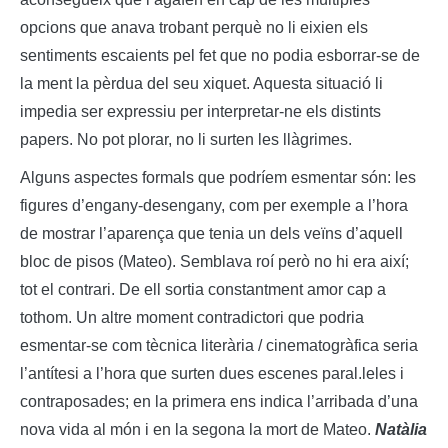
opcions que anava trobant perquè no li eixien els
sentiments escaients pel fet que no podia esborrar-se de
la ment la pèrdua del seu xiquet. Aquesta situació li
impedia ser expressiu per interpretar-ne els distints
papers. No pot plorar, no li surten les llàgrimes.
Alguns aspectes formals que podríem esmentar són: les
figures d’engany-desengany, com per exemple a l’hora
de mostrar l’aparença que tenia un dels veïns d’aquell
bloc de pisos (Mateo). Semblava roí però no hi era així;
tot el contrari. De ell sortia constantment amor cap a
tothom. Un
altre moment contradictori que podria
esmentar-se com tècnica literària / cinematogràfica seria
l’antítesi a l’hora que surten dues escenes paral.leles i
contraposades; en la primera ens indica l’arribada d’una
nova vida al món i en la segona la mort de Mateo.
Natàlia