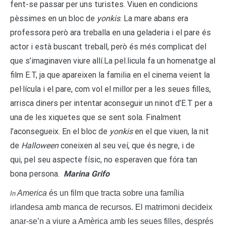
fent-se passar per uns turistes. Viuen en condicions
pèssimes en un bloc de
yonkis
. La mare abans era
professora però ara treballa en una geladeria i el pare és
actor i està buscant treball, però és més complicat del
que s’imaginaven viure allí.La pel.licula fa un homenatge al
film E.T, ja que apareixen la familia en el cinema veient la
pel·lícula i el pare, com vol el millor per a les seues filles,
arrisca diners per intentar aconseguir un ninot d’E.T per a
una de les xiquetes que se sent sola. Finalment
l’aconsegueix. En el bloc de
yonkis
en el que viuen, la nit
de
Halloween
coneixen al seu veí, que és negre, i de
qui, pel seu aspecte físic, no esperaven que fóra tan
bona persona.
Marina Grifo
America
és un film que tracta sobre una família
In
irlandesa amb manca de recursos. El matrimoni decideix
anar-se’n a viure a Amèrica amb les seues filles, després