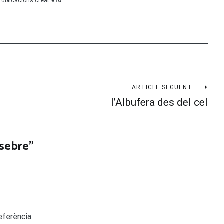
Publicacions creat
916
ARTICLE SEGÜENT
l’Albufera des del cel
sebre
”
eferència.