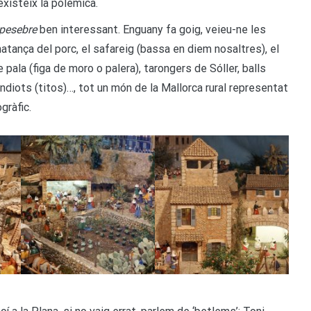
xisteix la polèmica.
pesebre
ben interessant. Enguany fa goig, veieu-ne les
 matança del porc, el safareig (bassa en diem nosaltres), el
e pala (figa de moro o palera), tarongers de Sóller, balls
indiots (titos)…, tot un món de la Mallorca rural representat
ogràfic.