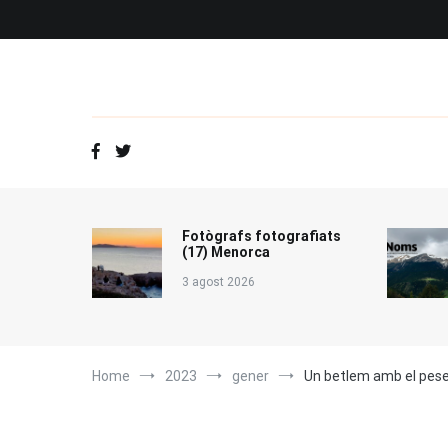
Vés
al
contingut
Fotògrafs fotografiats
(17) Menorca
3 agost 2026
Home
2023
gener
Un betlem amb el pes