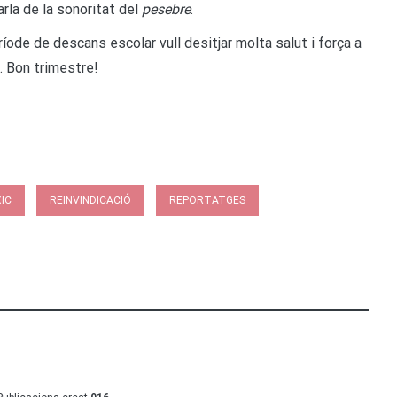
rla de la sonoritat del
pesebre
.
ríode de descans escolar vull desitjar molta salut i força a
. Bon trimestre!
XIC
REINVINDICACIÓ
REPORTATGES