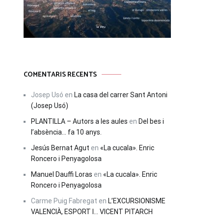
COMENTARIS RECENTS
Josep Usó
en
La casa del carrer Sant Antoni
(Josep Usó)
PLANTILLA – Autors a les aules
en
Del bes i
l’absència… fa 10 anys.
Jesús Bernat Agut
en
«La cucala». Enric
Roncero i Penyagolosa
Manuel Dauffi Loras
en
«La cucala». Enric
Roncero i Penyagolosa
Carme Puig Fabregat
en
L’EXCURSIONISME
VALENCIÀ, ESPORT I… VICENT PITARCH