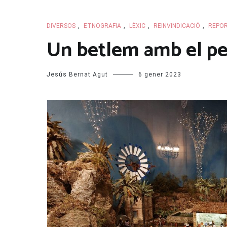
DIVERSOS
,
ETNOGRAFIA
,
LÈXIC
,
REINVINDICACIÓ
,
REPO
Un betlem amb el p
Jesús Bernat Agut
6 gener 2023