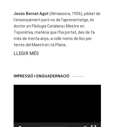
Jesús Bernat Agut
(Almassora, 1956), jubilat de
l’ensenyament però no de l’aprenentatge, és
doctor en Filologia Catalana i Mestre en
Toponímia, matèria que l’ha portat, des de fa
més de trenta anys, a collir noms de lloc per
terres del Maestrat i la Plana...
LLEGIR MÉS
IMPRESSIÓ I ENQUADERNACIÓ
Reproductor
de
vídeo