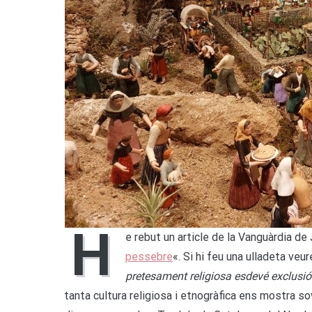
H
e rebut un article de la Vanguàrdia de
pessebre
«. Si hi feu una ulladeta ve
pretesament religiosa esdevé exclusió
tanta cultura religiosa i etnogràfica ens mostra sov