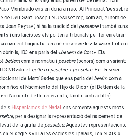
Ací a la Plana, si no vaig errat, parlem de ‘betlems’; Toni
 Paco Membrado ens en donaran raó. Al Principat ‘pessebre’
mare de Déu, Sant Josep i el Jesuset rep, com ací, el nom de
a Joan Peytaví, hi ha la tradició del
pessebre
i també «uns
ts i uns laïcistes els porten a tribunals per fer enretirar-
creuament lingüístic perquè en cercar-lo a la xarxa trobem
n obrir-la, IB3 ens parla del «
betlem
de Cort». Els
 té
betlem
com a normatiu i
pesebre
(sonora) com a variant;
el DCVB admet
betlem
i
pesebre
o
pessebre
. Per la seua
 diccionari de Martí Gadea que ens parla del
belém
com a
or niños el Nacimiento del Hijo de Dios» (el Betlem de la
res d’aquests betlems vivents, també amb adults).
s dels
Hispanismes de Nadal
, ens comenta aquests mots
ssebre
, per a designar la representació del naixement de
levat de la grafia de
pessebre
. Aquestes representacions,
 en el segle XVIII a les esglésies i palaus, i en el XIX o