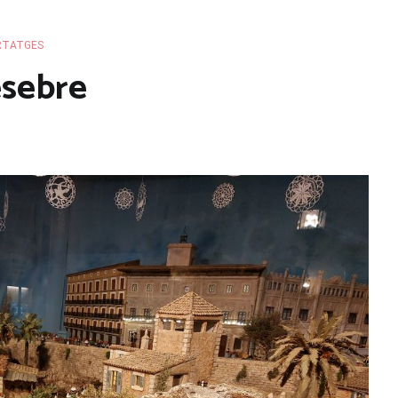
RTATGES
esebre