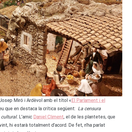
 Josep Miró i Ardèvol amb el títol «
El Parlament i el
ureu que en destaca la crítica següent:
La censura
 cultural.
L’amic
Daniel Climent
, el de les plantetes, que
int, hi estarà totalment d’acord. De fet, n’ha parlat