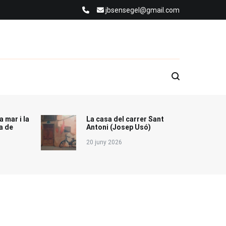
jbsensegel@gmail.com
a mar i la
La casa del carrer Sant
a de
Antoni (Josep Usó)
20 juny 2026