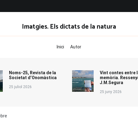
Imatgies. Els dictats de la natura
Inici
Autor
Noms-25, Revista de la
Vint contes entre l
Societat d’Onomàstica
memòria. Resseny
J.M.Segura
25 juliol 2026
25 juny 2026
ebre