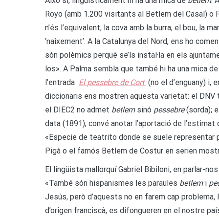
Això sí, lingüísticament hi ha una mica de
betlem
. 
Royo (amb 1.200 visitants al Betlem del Casal) o
n’és l’equivalent; la cova amb la burra, el bou, la 
‘naixement’. A la Catalunya del Nord, ens ho coment
són polèmics perquè se’ls instal·la en els ajuntamen
los». A Palma sembla que també hi ha una mica de 
l’entrada
El pessebre de Cort
(no el d’enguany) i, e
diccionaris ens mostren aquesta varietat: el DNV
el DIEC2 no admet
betlem
sinó
pessebre
(sorda); 
data (1891), convé anotar l’aportació de l’estimat
«Especie de teatrito donde se suele representar p
Pigà o el famós Betlem de Costur en serien most
El lingüista mallorquí Gabriel Bibiloni, en parlar-no
«També són hispanismes les paraules
betlem
i
pe
Jesús, però d’aquests no en farem cap problema, l
d’origen franciscà, es difongueren en el nostre país