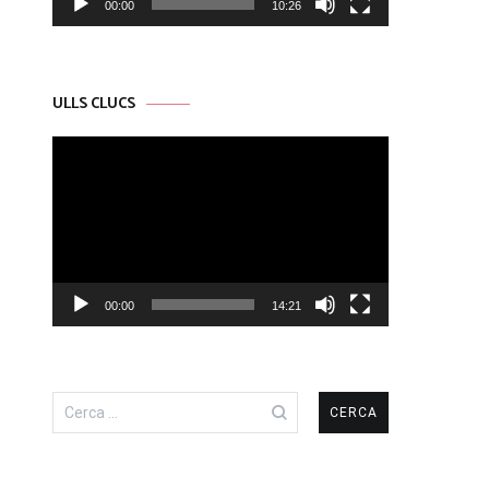
00:00
10:26
ULLS CLUCS
Reproductor
de
vídeo
00:00
14:21
Cerca: