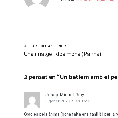
Lloc web
https://www.imatgies.com/
Navegació
ARTICLE ANTERIOR
Una imatge i dos mons (Palma)
d'entrades
2 pensat en “
Un betlem amb el pe
Josep Miquel Riby
6 gener 2023 a les 16:39
Gràcies pels ànims (bona falta ens fan!!!) i per la r