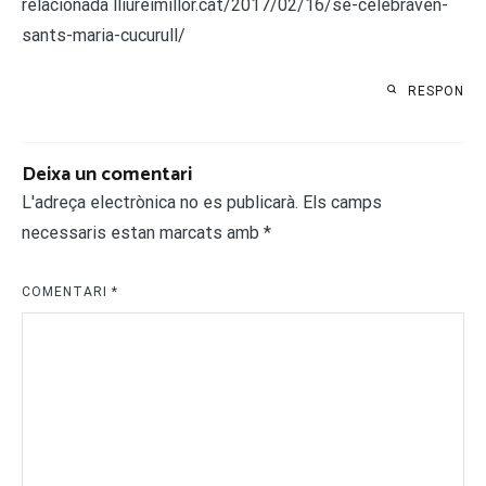
relacionada lliureimillor.cat/2017/02/16/se-celebraven-
sants-maria-cucurull/
RESPON
Deixa un comentari
L'adreça electrònica no es publicarà.
Els camps
necessaris estan marcats amb
*
COMENTARI
*