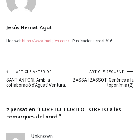
Jesús Bernat Agut
Lloc web
https://www.imatgies.com/
Publicacions creat
916
Navegació
ARTICLE ANTERIOR
ARTICLE SEGÜENT
SANT ANTONI. Amb la
BASSA I BASSOT. Genèrics a la
d'entrades
col·laboració d’Agustí Ventura.
toponímia (2)
2 pensat en “
LORETO, LORITO I ORETO a les
comarques del nord.
”
Unknown