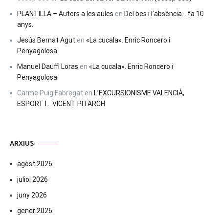
PLANTILLA – Autors a les aules
en
Del bes i l’absència… fa 10
anys.
Jesús Bernat Agut
en
«La cucala». Enric Roncero i
Penyagolosa
Manuel Dauffi Loras
en
«La cucala». Enric Roncero i
Penyagolosa
Carme Puig Fabregat
en
L’EXCURSIONISME VALENCIÀ,
ESPORT I… VICENT PITARCH
ARXIUS
agost 2026
juliol 2026
juny 2026
gener 2026