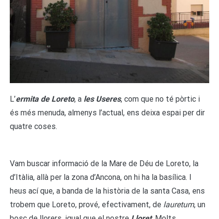
L’
ermita de Loreto
, a
les Useres
, com que no té pòrtic i
és més menuda, almenys l’actual, ens deixa espai per dir
quatre coses.
Vam buscar informació de la Mare de Déu de Loreto, la
d’Itàlia, allà per la zona d’Ancona, on hi ha la basílica. I
heus ací que, a banda de la història de la santa Casa, ens
trobem que Loreto, prové, efectivament, de
lauretum
, un
bosc de llorers, igual que el nostre
Lloret
. Molts