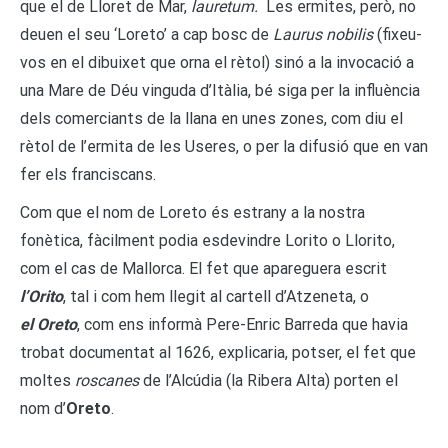
que el de Lloret de Mar,
lauretum.
Les ermites, però, no
deuen el seu ‘Loreto’ a cap bosc de
Laurus nobilis
(fixeu-
vos en el dibuixet que orna el rètol) sinó a la invocació a
una Mare de Déu vinguda d’Itàlia, bé siga per la influència
dels comerciants de la llana en unes zones, com diu el
rètol de l’ermita de les Useres, o per la difusió que en van
fer els franciscans.
Com que el nom de Loreto és estrany a la nostra
fonètica, fàcilment podia esdevindre Lorito o Llorito,
com el cas de Mallorca. El fet que apareguera escrit
l’Orito
, tal i com hem llegit al cartell d’Atzeneta, o
el Oreto
, com ens informà Pere-Enric Barreda que havia
trobat documentat al 1626, explicaria, potser, el fet que
moltes
roscanes
de l’Alcúdia (la Ribera Alta) porten el
nom d’
Oreto
.