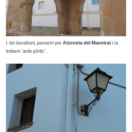
I, tot davallant, passem per
Atzeneta del Maestrat
i la
trobem ‘amb pòrtic’.