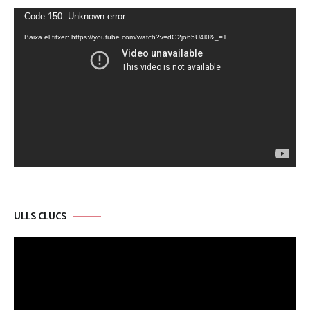
Reproductor
Code 150: Unknown error.
de
Baixa el fitxer: https://youtube.com/watch?v=dG2jo65U4l0&_=1
vídeo
ULLS CLUCS
Reproductor
de
vídeo