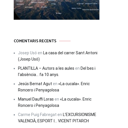
COMENTARIS RECENTS
Josep Usó
en
La casa del carrer Sant Antoni
(Josep Usó)
PLANTILLA – Autors a les aules
en
Del bes i
l’absència… fa 10 anys.
Jesús Bernat Agut
en
«La cucala». Enric
Roncero i Penyagolosa
Manuel Dauffi Loras
en
«La cucala». Enric
Roncero i Penyagolosa
Carme Puig Fabregat
en
L’EXCURSIONISME
VALENCIÀ, ESPORT I… VICENT PITARCH