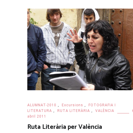
ALUMNAT-2010
,
Excursions
,
FOTOGRAFIA I
LITERATURA
,
RUTA LITERÀRIA
,
VALÈNCIA
abril 2011
Ruta Literària per València