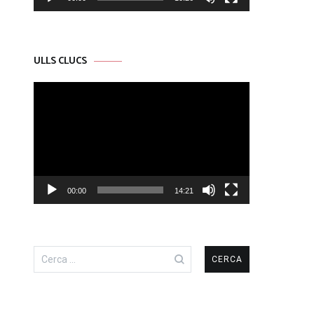
ULLS CLUCS
Reproductor
de
vídeo
00:00
14:21
Cerca: