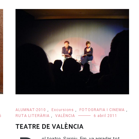
ALUMNAT-2010
,
Excursions
,
FOTOGRAFIA I CINEMA
,
6
RUTA LITERÀRIA
,
VALÈNCIA
6 abril 2011
TEATRE DE VALÈNCIA
el teatre Sergiu Em va agradar tot