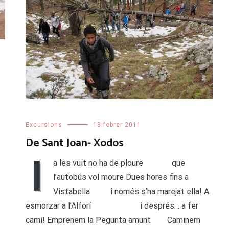
Excursions
18 febrer 2011
De Sant Joan- Xodos
I
a les vuit no ha de ploure que
l’autobús vol moure Dues hores fins a
Vistabella i només s’ha marejat ella! A
esmorzar a l’Alforí i després… a fer
camí! Emprenem la Pegunta amunt Caminem