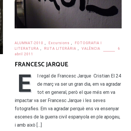
ALUMNAT-2010
,
Excursions
,
FOTOGRAFIA I
LITERATURA
,
RUTA LITERÀRIA
,
VALÈNCIA
6
abril 2011
FRANCESC JARQUE
E
l regal de Francesc Jarque Cristian El 24
de març va ser un gran dia, em va agradar
tot en general, però el que més em va
impactar va ser Francesc Jarque i les seves
fotografies. Em va agradar perquè ens va ensenyar
escenes de la guerra civil espanyola en ple apogeu,
i amb això […]