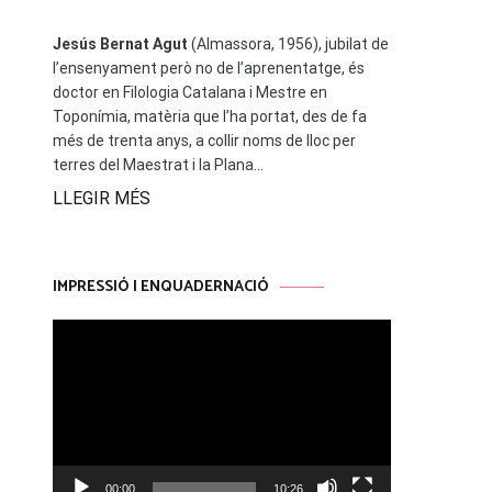
Jesús Bernat Agut
(Almassora, 1956), jubilat de
l’ensenyament però no de l’aprenentatge, és
doctor en Filologia Catalana i Mestre en
Toponímia, matèria que l’ha portat, des de fa
més de trenta anys, a collir noms de lloc per
terres del Maestrat i la Plana...
LLEGIR MÉS
IMPRESSIÓ I ENQUADERNACIÓ
Reproductor
de
vídeo
00:00
10:26