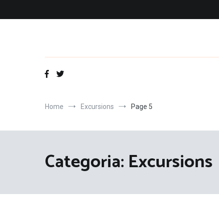
Vés
al
contingut
Home
Excursions
Page 5
Categoria:
Excursions