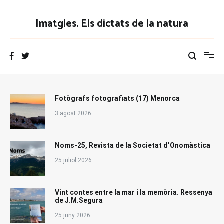
Vés
al
Imatgies. Els dictats de la natura
contingut
Fotògrafs fotografiats (17) Menorca
3 agost 2026
Noms-25, Revista de la Societat d’Onomàstica
25 juliol 2026
Vint contes entre la mar i la memòria. Ressenya
de J.M.Segura
25 juny 2026