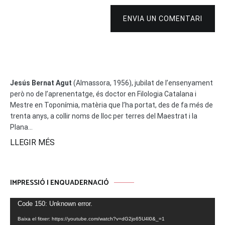
ENVIA UN COMENTARI
Jesús Bernat Agut
(Almassora, 1956), jubilat de l’ensenyament
però no de l’aprenentatge, és doctor en Filologia Catalana i
Mestre en Toponímia, matèria que l’ha portat, des de fa més de
trenta anys, a collir noms de lloc per terres del Maestrat i la
Plana...
LLEGIR MÉS
IMPRESSIÓ I ENQUADERNACIÓ
Reproductor
Code 150: Unknown error.
de
Baixa el fitxer: https://youtube.com/watch?v=dG2jo65U4l0&_=1
vídeo