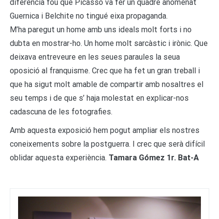
diferència fou que Picasso va fer un quadre anomenat
Guernica i Belchite no tingué eixa propaganda.
M’ha paregut un home amb uns ideals molt forts i no
dubta en mostrar-ho. Un home molt sarcàstic i irònic. Que
deixava entreveure en les seues paraules la seua
oposició al franquisme. Crec que ha fet un gran treball i
que ha sigut molt amable de compartir amb nosaltres el
seu temps i de que s’ haja molestat en explicar-nos
cadascuna de les fotografies.
Amb aquesta exposició hem pogut ampliar els nostres
coneixements sobre la postguerra. I crec que serà difícil
oblidar aquesta experiència.
Tamara Gómez 1r. Bat-A