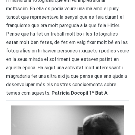
Hi havia una fotografia que em va impressionar
moltíssim. En ella es podia veure una mà amb el puny
tancat que representava la senyal que es feia durant el
franquisme que era molt pareguda a la que feia Hitler.
Pense que ha fet un treball molt bo i les fotografies
estan molt ben fetes, de fet em vaig fixar molt bé en les
fotografies on hi havien persones i xiquets i podies veure
en la seua mirada el sofriment que estaven patint en
aquella època. Ha sigut una activitat molt interessant i
m’agradaria fer una altra així ja que pense que ens ajuda a
desenvolupar més els nostres coneixements sobre
temes com aquests.
Patricia Docopil 1º Bat A
.