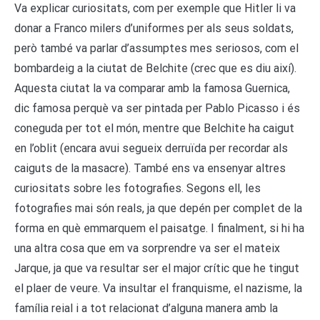
Va explicar curiositats, com per exemple que Hitler li va
donar a Franco milers d’uniformes per als seus soldats,
però també va parlar d’assumptes mes seriosos, com el
bombardeig a la ciutat de Belchite (crec que es diu així).
Aquesta ciutat la va comparar amb la famosa Guernica,
dic famosa perquè va ser pintada per Pablo Picasso i és
coneguda per tot el món, mentre que Belchite ha caigut
en l’oblit (encara avui segueix derruïda per recordar als
caiguts de la masacre). També ens va ensenyar altres
curiositats sobre les fotografies. Segons ell, les
fotografies mai són reals, ja que depén per complet de la
forma en què emmarquem el paisatge. I finalment, si hi ha
una altra cosa que em va sorprendre va ser el mateix
Jarque, ja que va resultar ser el major crític que he tingut
el plaer de veure. Va insultar el franquisme, el nazisme, la
família reial i a tot relacionat d’alguna manera amb la