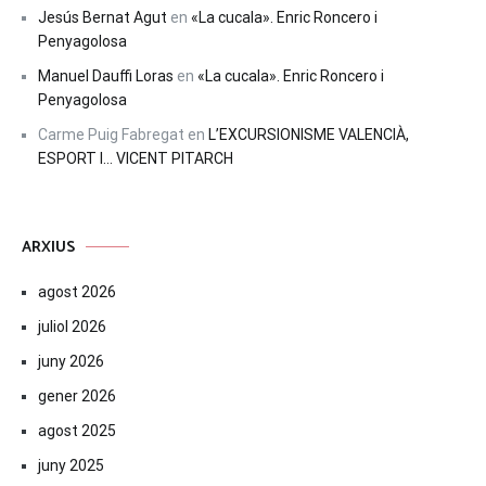
Jesús Bernat Agut
en
«La cucala». Enric Roncero i
Penyagolosa
Manuel Dauffi Loras
en
«La cucala». Enric Roncero i
Penyagolosa
Carme Puig Fabregat
en
L’EXCURSIONISME VALENCIÀ,
ESPORT I… VICENT PITARCH
ARXIUS
agost 2026
juliol 2026
juny 2026
gener 2026
agost 2025
juny 2025