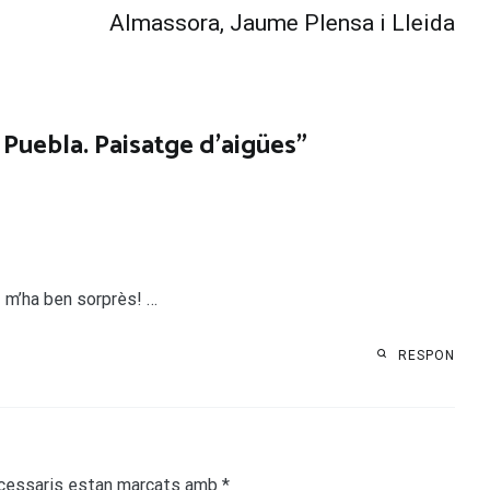
Almassora, Jaume Plensa i Lleida
a Puebla. Paisatge d’aigües
”
r» m’ha ben sorprès! …
RESPON
cessaris estan marcats amb
*