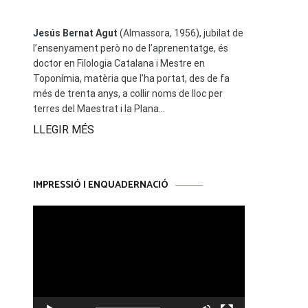
Jesús Bernat Agut
(Almassora, 1956), jubilat de
l’ensenyament però no de l’aprenentatge, és
doctor en Filologia Catalana i Mestre en
Toponímia, matèria que l’ha portat, des de fa
més de trenta anys, a collir noms de lloc per
terres del Maestrat i la Plana...
LLEGIR MÉS
IMPRESSIÓ I ENQUADERNACIÓ
Reproductor
de
vídeo