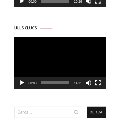
00:00
10:26
ULLS CLUCS
Reproductor
de
vídeo
00:00
14:21
Cerca: