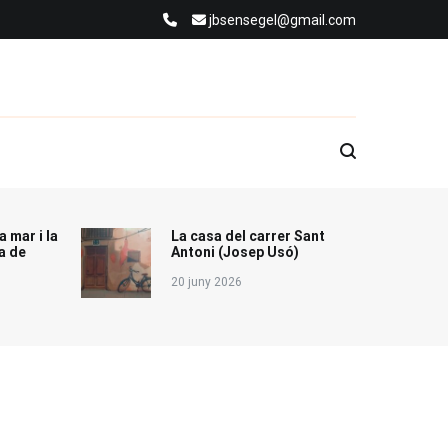
jbsensegel@gmail.com
a mar i la
La casa del carrer Sant
a de
Antoni (Josep Usó)
20 juny 2026