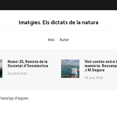
Imatgies. Els dictats de la natura
Inici
Autor
Noms-25, Revista de la
Vint contes entre l
Societat d’Onomàstica
memòria. Resseny
J.M.Segura
25 juliol 2026
25 juny 2026
 Paisatge d’aigües