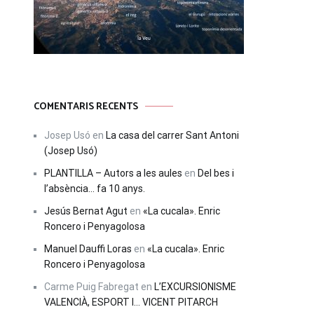
COMENTARIS RECENTS
Josep Usó
en
La casa del carrer Sant Antoni
(Josep Usó)
PLANTILLA – Autors a les aules
en
Del bes i
l’absència… fa 10 anys.
Jesús Bernat Agut
en
«La cucala». Enric
Roncero i Penyagolosa
Manuel Dauffi Loras
en
«La cucala». Enric
Roncero i Penyagolosa
Carme Puig Fabregat
en
L’EXCURSIONISME
VALENCIÀ, ESPORT I… VICENT PITARCH