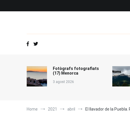
Vés
al
contingut
Fotògrafs fotografiats
(17) Menorca
3 agost 2026
Home
2021
abril
El llavador de la Puebla.