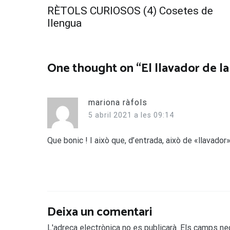
Navegació
RÈTOLS CURIOSOS (4) Cosetes de
d'entrades
llengua
One thought on “
El llavador de l
mariona ràfols
5 abril 2021 a les 09:14
Que bonic ! I això que, d’entrada, això de «llavado
Deixa un comentari
L'adreça electrònica no es publicarà.
Els camps ne