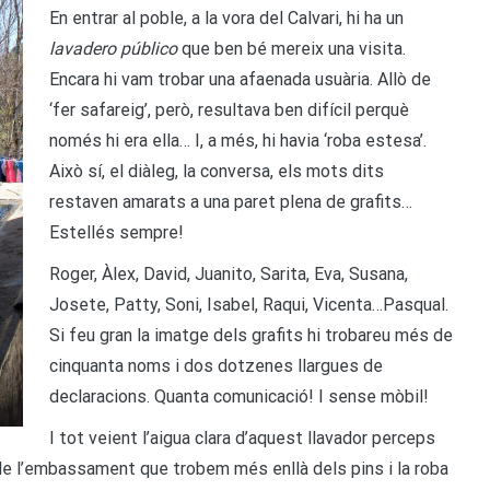
En entrar al poble, a la vora del Calvari, hi ha un
lavadero público
que ben bé mereix una visita.
Encara hi vam trobar una afaenada usuària. Allò de
‘fer safareig’, però, resultava ben difícil perquè
només hi era ella… I, a més, hi havia ‘roba estesa’.
Això sí, el diàleg, la conversa, els mots dits
restaven amarats a una paret plena de grafits…
Estellés sempre!
Roger, Àlex, David, Juanito, Sarita, Eva, Susana,
Josete, Patty, Soni, Isabel, Raqui, Vicenta…Pasqual.
Si feu gran la imatge dels grafits hi trobareu més de
cinquanta noms i dos dotzenes llargues de
declaracions. Quanta comunicació! I sense mòbil!
I tot veient l’aigua clara d’aquest llavador perceps
ll de l’embassament que trobem més enllà dels pins i la roba