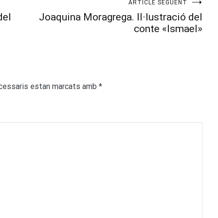
ARTICLE SEGÜENT
del
Joaquina Moragrega. Il·lustració del
conte «Ismael»
cessaris estan marcats amb
*