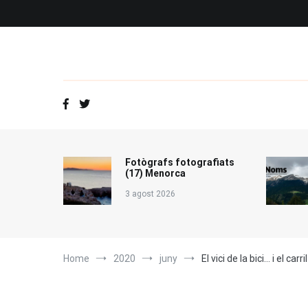
Vés
al
contingut
Fotògrafs fotografiats
(17) Menorca
3 agost 2026
Home
2020
juny
El vici de la bici… i el carril