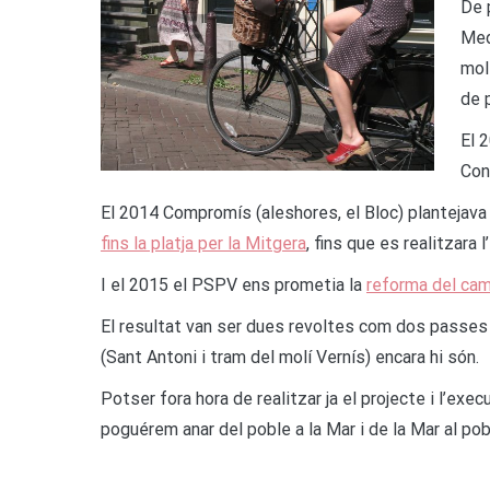
De 
Med
mol
de 
El 
Con
El 2014 Compromís (aleshores, el Bloc) plantejava
fins la platja per la Mitgera
, fins que es realitzara
I el 2015 el PSPV ens prometia la
reforma del camí
El resultat van ser dues revoltes com dos passes d
(Sant Antoni i tram del molí Vernís) encara hi són.
Potser fora hora de realitzar ja el projecte i l’exec
poguérem anar del poble a la Mar i de la Mar al po