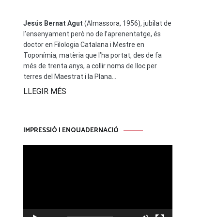
Jesús Bernat Agut
(Almassora, 1956), jubilat de
l’ensenyament però no de l’aprenentatge, és
doctor en Filologia Catalana i Mestre en
Toponímia, matèria que l’ha portat, des de fa
més de trenta anys, a collir noms de lloc per
terres del Maestrat i la Plana...
LLEGIR MÉS
IMPRESSIÓ I ENQUADERNACIÓ
Reproductor
de
vídeo