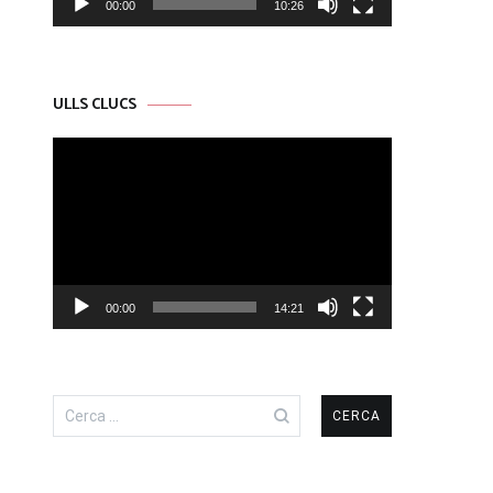
00:00
10:26
ULLS CLUCS
Reproductor
de
vídeo
00:00
14:21
Cerca: