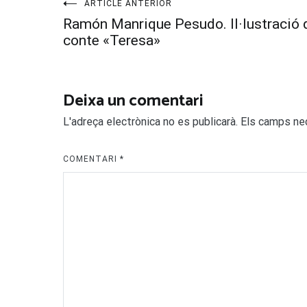
Navegació
ARTICLE ANTERIOR
Ramón Manrique Pesudo. Il·lustració 
d'entrades
conte «Teresa»
Deixa un comentari
L'adreça electrònica no es publicarà.
Els camps ne
COMENTARI
*