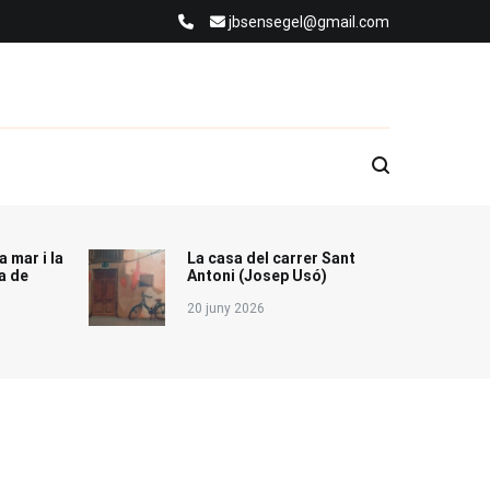
jbsensegel@gmail.com
a mar i la
La casa del carrer Sant
a de
Antoni (Josep Usó)
20 juny 2026