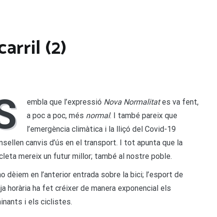
carril (2)
S
embla que l’expressió
Nova Normalitat
es va fent,
a poc a poc, més
normal
. I també pareix que
l’emergència climàtica i la lliçó del Covid-19
nsellen canvis d’ús en el transport. I tot apunta que la
icleta mereix un futur millor; també al nostre poble.
o dèiem en l’anterior entrada sobre la bici; l’esport de
nja horària ha fet créixer de manera exponencial els
inants i els ciclistes.