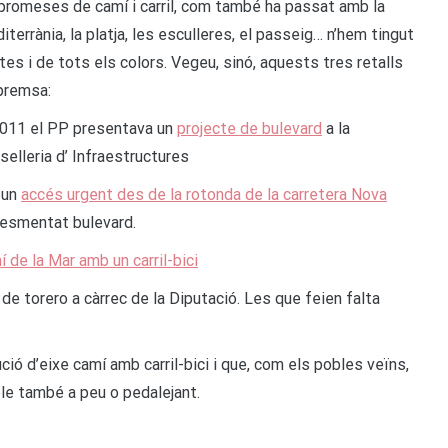
promeses de camí i carril, com també ha passat amb la
iterrània, la platja, les esculleres, el passeig… n’hem tingut
tes i de tots els colors. Vegeu, sinó, aquests tres retalls
premsa:
2011 el PP presentava un
projecte de bulevard
a la
selleria d’ Infraestructures
 un
accés urgent des de la rotonda de la carretera Nova
 l’esmentat bulevard.
 de la Mar amb un carril-bici
e torero a càrrec de la Diputació. Les que feien falta
ució d’eixe camí amb carril-bici i que, com els pobles veïns,
ble també a peu o pedalejant.