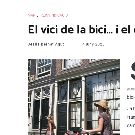
MAR
,
REINVINDICACIÓ
El vici de la bici… i el 
Jesús Bernat Agut
4 juny 2020
aco
bic
Ja h
fra
cam