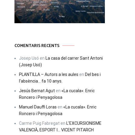
COMENTARIS RECENTS
Josep Usó
en
La casa del carrer Sant Antoni
(Josep Usó)
PLANTILLA – Autors a les aules
en
Del bes i
l’absència… fa 10 anys.
Jesús Bernat Agut
en
«La cucala». Enric
Roncero i Penyagolosa
Manuel Dauffi Loras
en
«La cucala». Enric
Roncero i Penyagolosa
Carme Puig Fabregat
en
L’EXCURSIONISME
VALENCIÀ, ESPORT I… VICENT PITARCH