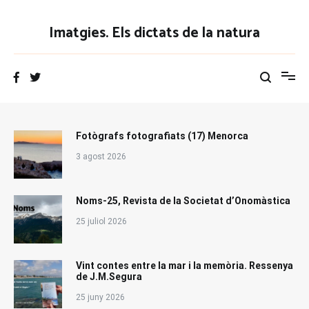
Vés
al
Imatgies. Els dictats de la natura
contingut
Fotògrafs fotografiats (17) Menorca
3 agost 2026
Noms-25, Revista de la Societat d’Onomàstica
25 juliol 2026
Vint contes entre la mar i la memòria. Ressenya
de J.M.Segura
25 juny 2026