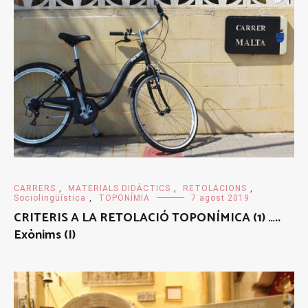
CARRERS
,
MATERIALS DIDÀCTICS
,
RETOLACIONS
,
Sociolingüística
,
TOPONÍMIA
7 agost 2019
CRITERIS A LA RETOLACIÓ TOPONÍMICA (1) …..
Exònims (I)