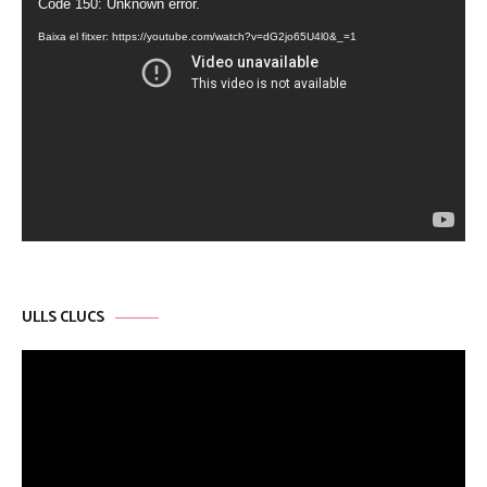
Reproductor
Code 150: Unknown error.
de
Baixa el fitxer: https://youtube.com/watch?v=dG2jo65U4l0&_=1
vídeo
ULLS CLUCS
Reproductor
de
vídeo