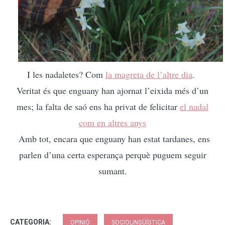
I les nadaletes? Com
la magreta de l’altre dia
.
Veritat és que enguany han ajornat l’eixida més d’un
mes; la falta de saó ens ha privat de felicitar
el nadal
com en altres anys
Amb tot, encara que enguany han estat tardanes, ens
parlen d’una certa esperança perquè puguem seguir
sumant.
CATEGORIA:
OPINIÓ
SOCIOLINGÜÍSTICA