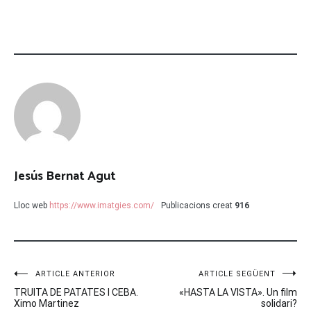
Jesús Bernat Agut
Lloc web
https://www.imatgies.com/
Publicacions creat
916
Navegació
ARTICLE ANTERIOR
ARTICLE SEGÜENT
TRUITA DE PATATES I CEBA.
«HASTA LA VISTA». Un film
d'entrades
Ximo Martinez
solidari?