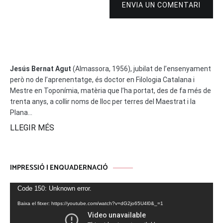
ENVIA UN COMENTARI
Jesús Bernat Agut
(Almassora, 1956), jubilat de l’ensenyament
però no de l’aprenentatge, és doctor en Filologia Catalana i
Mestre en Toponímia, matèria que l’ha portat, des de fa més de
trenta anys, a collir noms de lloc per terres del Maestrat i la
Plana...
LLEGIR MÉS
IMPRESSIÓ I ENQUADERNACIÓ
Reproductor
Code 150: Unknown error.
de
Baixa el fitxer: https://youtube.com/watch?v=dG2jo65U4l0&_=1
vídeo