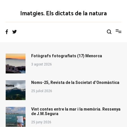
Vés
al
Imatgies. Els dictats de la natura
contingut
Fotògrafs fotografiats (17) Menorca
3 agost 2026
Noms-25, Revista de la Societat d’Onomàstica
25 juliol 2026
Vint contes entre la mar i la memòria. Ressenya
de J.M.Segura
25 juny 2026