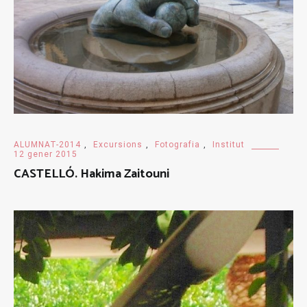
ALUMNAT-2014
,
Excursions
,
Fotografia
,
Institut
12 gener 2015
CASTELLÓ. Hakima Zaitouni