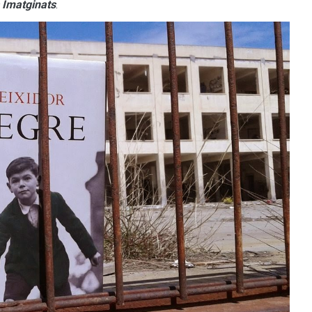
s Imatginats
.