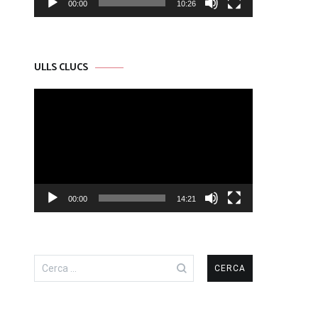
00:00
10:26
ULLS CLUCS
Reproductor
de
vídeo
00:00
14:21
Cerca: