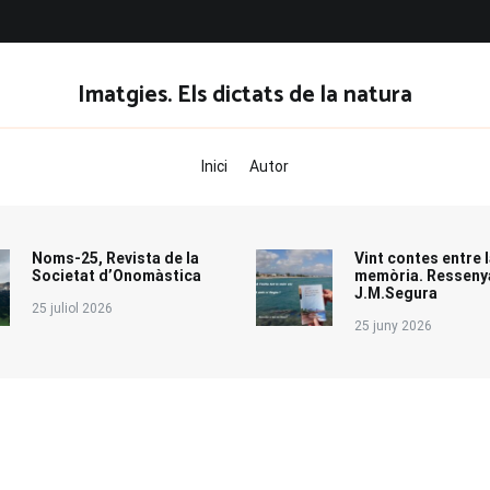
Imatgies. Els dictats de la natura
Inici
Autor
Noms-25, Revista de la
Vint contes entre l
Societat d’Onomàstica
memòria. Resseny
J.M.Segura
25 juliol 2026
25 juny 2026