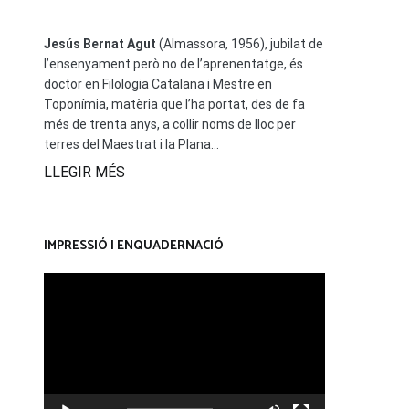
Jesús Bernat Agut
(Almassora, 1956), jubilat de
l’ensenyament però no de l’aprenentatge, és
doctor en Filologia Catalana i Mestre en
Toponímia, matèria que l’ha portat, des de fa
més de trenta anys, a collir noms de lloc per
terres del Maestrat i la Plana...
LLEGIR MÉS
IMPRESSIÓ I ENQUADERNACIÓ
Reproductor
de
vídeo