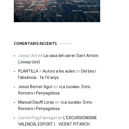
COMENTARIS RECENTS
Josep Usó
en
La casa del carrer Sant Antoni
(Josep Usó)
PLANTILLA – Autors a les aules
en
Del bes i
l’absència… fa 10 anys.
Jesús Bernat Agut
en
«La cucala». Enric
Roncero i Penyagolosa
Manuel Dauffi Loras
en
«La cucala». Enric
Roncero i Penyagolosa
Carme Puig Fabregat
en
L’EXCURSIONISME
VALENCIÀ, ESPORT I… VICENT PITARCH