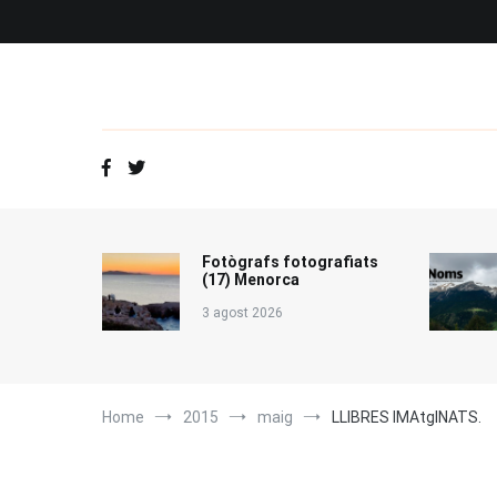
Vés
al
contingut
Fotògrafs fotografiats
(17) Menorca
3 agost 2026
Home
2015
maig
LLIBRES IMAtgINATS.