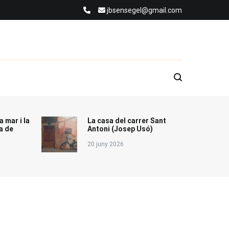
jbsensegel@gmail.com
a mar i la
La casa del carrer Sant
a de
Antoni (Josep Usó)
20 juny 2026