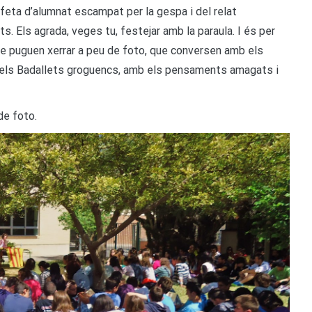
a feta d’alumnat escampat per la gespa i del relat
. Els agrada, veges tu, festejar amb la paraula. I és per
e puguen xerrar a peu de foto, que conversen amb els
 i els Badallets groguencs, amb els pensaments amagats i
de foto.