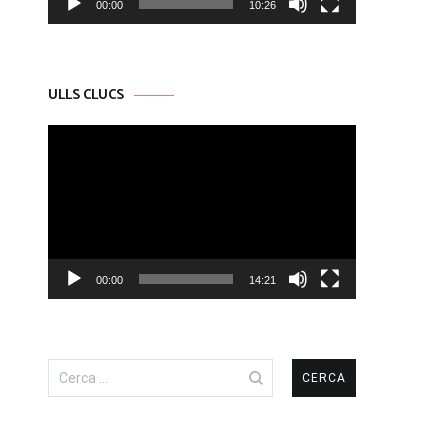
00:00
10:26
ULLS CLUCS
Reproductor
de
vídeo
00:00
14:21
Cerca: