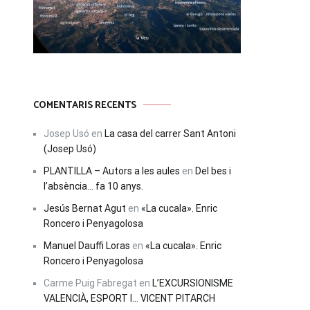
COMENTARIS RECENTS
Josep Usó
en
La casa del carrer Sant Antoni
(Josep Usó)
PLANTILLA – Autors a les aules
en
Del bes i
l’absència… fa 10 anys.
Jesús Bernat Agut
en
«La cucala». Enric
Roncero i Penyagolosa
Manuel Dauffi Loras
en
«La cucala». Enric
Roncero i Penyagolosa
Carme Puig Fabregat
en
L’EXCURSIONISME
VALENCIÀ, ESPORT I… VICENT PITARCH