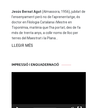
Jesús Bernat Agut
(Almassora, 1956), jubilat de
l’ensenyament però no de l’aprenentatge, és
doctor en Filologia Catalana i Mestre en
Toponímia, matèria que l’ha portat, des de fa
més de trenta anys, a collir noms de lloc per
terres del Maestrat i la Plana...
LLEGIR MÉS
IMPRESSIÓ I ENQUADERNACIÓ
Reproductor
de
vídeo