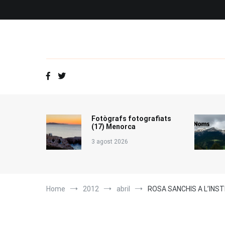
Vés
al
contingut
Fotògrafs fotografiats
(17) Menorca
3 agost 2026
Home
2012
abril
ROSA SANCHIS A L’INS