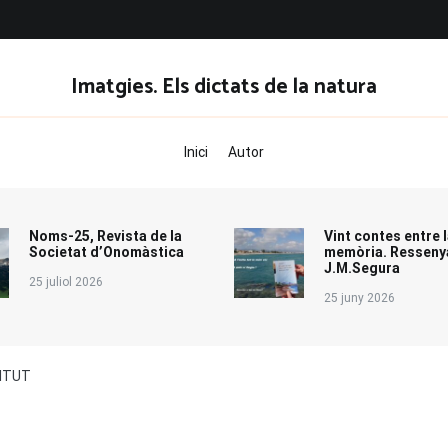
Imatgies. Els dictats de la natura
Inici
Autor
Noms-25, Revista de la
Vint contes entre l
Societat d’Onomàstica
memòria. Resseny
J.M.Segura
25 juliol 2026
25 juny 2026
TITUT