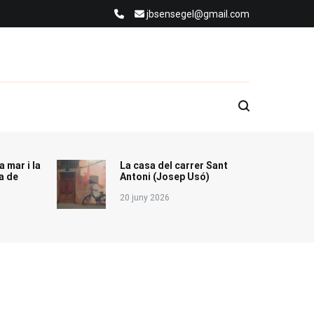
jbsensegel@gmail.com
a mar i la
La casa del carrer Sant
a de
Antoni (Josep Usó)
20 juny 2026