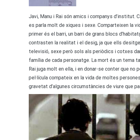
Javi, Manu i Rai són amics i companys d’institut. 
es parla molt de xiques i sexe. Comparteixen la vida
primer és el barri, un barri de grans blocs d’habita
contrasten la realitat i el desig, ja que ells desit
televisió, sexe però sols als periòdics i cotxes d
família de cada personatge. La mort és un tema tam
Rai juga molt en ella, i en donar-se conter que no p
pel·lícula compateix en la vida de moltes persone
gravetat d’algunes circumstàncies de viure que pa