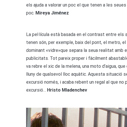
els ajuda a valorar un poc el que tenen a les seue
poc.
Mireya Jiménez
La pel·lícula està basada en el contrast entre els 
tenen són, per exemple, baix del pont, el metro, el 
dominant «vidre»que separa la seua realitat amb el
publicitats. Tot pareix proper i fàcilment abastab
va rebre el xic de la melena, una moto d’aigua, que
lluny de qualsevol lloc aquàtic. Aquesta situació s
excursió només, i acaba rebent un regal al que no 
excursió…
Hristo Mladenchev