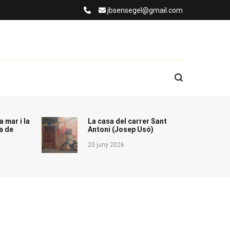
jbsensegel@gmail.com
a mar i la
La casa del carrer Sant
a de
Antoni (Josep Usó)
20 juny 2026