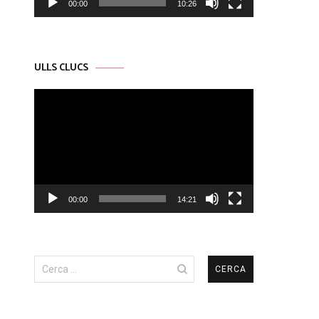
00:00
10:26
ULLS CLUCS
Reproductor
de
vídeo
00:00
14:21
Cerca: