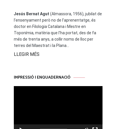
Jesús Bernat Agut
(Almassora, 1956), jubilat de
l’ensenyament però no de l’aprenentatge, és
doctor en Filologia Catalana i Mestre en
Toponímia, matèria que l’ha portat, des de fa
més de trenta anys, a collir noms de lloc per
terres del Maestrat i la Plana...
LLEGIR MÉS
IMPRESSIÓ I ENQUADERNACIÓ
Reproductor
de
vídeo