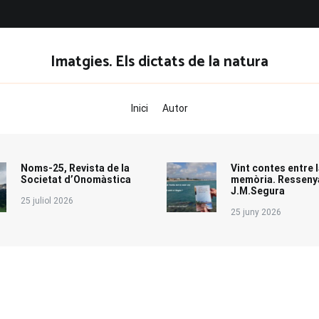
Imatgies. Els dictats de la natura
Inici
Autor
Noms-25, Revista de la
Vint contes entre l
Societat d’Onomàstica
memòria. Resseny
J.M.Segura
25 juliol 2026
25 juny 2026