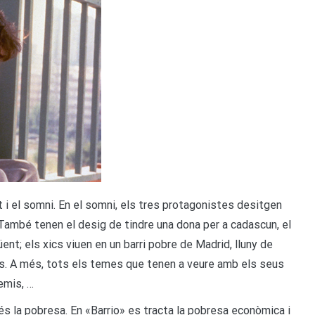
at i el somni. En el somni, els tres protagonistes desitgen
També tenen el desig de tindre una dona per a cadascun, el
güent; els xics viuen en un barri pobre de Madrid, lluny de
s. A més, tots els temes que tenen a veure amb els seus
emis, …
 és la pobresa. En «Barrio» es tracta la pobresa econòmica i