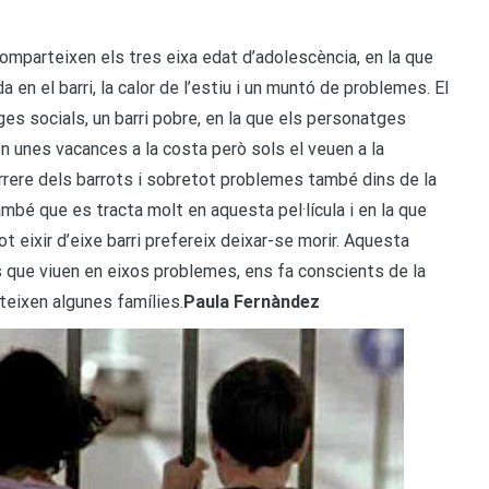
Comparteixen els tres eixa edat d’adolescència, en la que
 en el barri, la calor de l’estiu i un muntó de problemes. El
tges socials, un barri pobre, en la que els personatges
gen unes vacances a la costa però sols el veuen a la
arrere dels barrots i sobretot problemes també dins de la
bé que es tracta molt en aquesta pel·lícula i en la que
ot eixir d’eixe barri prefereix deixar-se morir. Aquesta
s que viuen en eixos problemes, ens fa conscients de la
teixen algunes famílies.
Paula Fernàndez