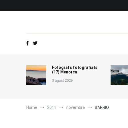
Vés
al
contingut
Fotògrafs fotografiats
(17) Menorca
3 agost 2026
Home
2011
novembre
BARRIO