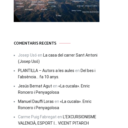
COMENTARIS RECENTS
Josep Usó
en
La casa del carrer Sant Antoni
(Josep Usó)
PLANTILLA – Autors a les aules
en
Del bes i
l’absència… fa 10 anys.
Jesús Bernat Agut
en
«La cucala». Enric
Roncero i Penyagolosa
Manuel Dauffi Loras
en
«La cucala». Enric
Roncero i Penyagolosa
Carme Puig Fabregat
en
L’EXCURSIONISME
VALENCIÀ, ESPORT I… VICENT PITARCH