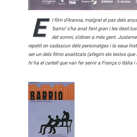
E
l film d’Aranoa, malgrat el pas dels any
‘barrio’ s’ha anat fent gran i les desil.lus
del somni, s’obren a més gent. Justamen
repetit en cadascun dels personatges i la seua hist
ser un dels films analitzats (afegim els textos que 
hi ha el cartell que van fer servir a França o Itàlia i