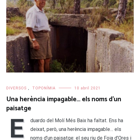
DIVERSOS
,
TOPONÍMIA
10 abril 2021
Una herència impagable… els noms d’un
paisatge
E
duardo del Molí Més Baix ha faltat. Ens ha
deixat, però, una herència impagable… els
noms d’un paisatge: el seu riu de Foia d’Ores i