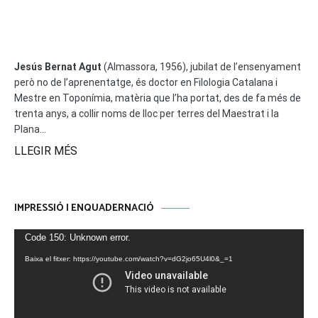
Navegació
Jesús Bernat Agut
(Almassora, 1956), jubilat de l’ensenyament
però no de l’aprenentatge, és doctor en Filologia Catalana i
Mestre en Toponímia, matèria que l’ha portat, des de fa més de
trenta anys, a collir noms de lloc per terres del Maestrat i la
Plana...
LLEGIR MÉS
IMPRESSIÓ I ENQUADERNACIÓ
Reproductor
Code 150: Unknown error.
de
Baixa el fitxer: https://youtube.com/watch?v=dG2jo65U4l0&_=1
vídeo