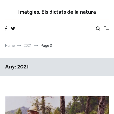
Vés
al
Imatgies. Els dictats de la natura
contingut
Home
2021
Page 3
Any:
2021