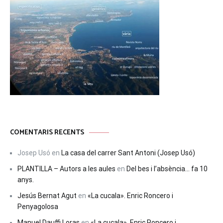
COMENTARIS RECENTS
Josep Usó
en
La casa del carrer Sant Antoni (Josep Usó)
PLANTILLA – Autors a les aules
en
Del bes i l’absència… fa 10
anys.
Jesús Bernat Agut
en
«La cucala». Enric Roncero i
Penyagolosa
Manuel Dauffi Loras
en
«La cucala». Enric Roncero i