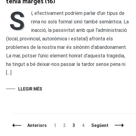
tenia marges (16)
S
í, efectivament podríem parlar d’un tipus de
rima no sols formal sinó també semàntica. La
inacció, la passivitat amb què l’administració
(local, provincial, autonòmica i estatal) afronta els
problemes de la nostra mar és sinònim d’abandonament.
La mar, potser l’únic element honrat d’aquesta tragèdia,
ha tingut a bé deixar-nos passar la tardor sense pena ni
[…]
LLEGIR MÉS
Entrades
La
La
La
La
Anteriors
1
2
3
4
Següent
A
pàgina
pàgina
pàgina
pàgina
La