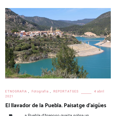
ETNOGRAFIA
,
Fotografia
,
REPORTATGES
4 abril
2021
El llavador de la Puebla. Paisatge d’aigües
a Puebla d’Arenoso guaita sobre un