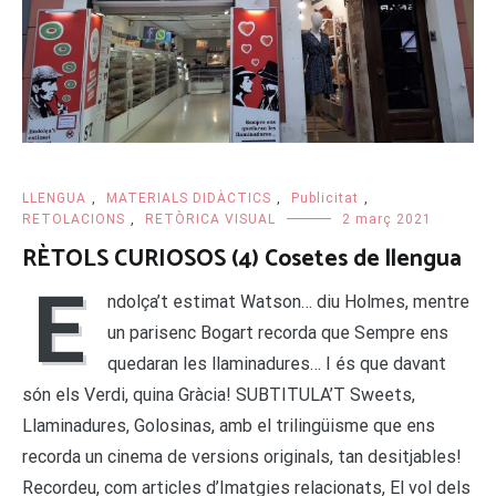
LLENGUA
,
MATERIALS DIDÀCTICS
,
Publicitat
,
RETOLACIONS
,
RETÒRICA VISUAL
2 març 2021
RÈTOLS CURIOSOS (4) Cosetes de llengua
E
ndolça’t estimat Watson… diu Holmes, mentre
un parisenc Bogart recorda que Sempre ens
quedaran les llaminadures… I és que davant
són els Verdi, quina Gràcia! SUBTITULA’T Sweets,
Llaminadures, Golosinas, amb el trilingüisme que ens
recorda un cinema de versions originals, tan desitjables!
Recordeu, com articles d’Imatgies relacionats, El vol dels