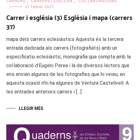
CARRERS
,
CARRERS I ESGLÉSIA
,
COL.LABORACIONS
21 febrer 2021
Carrer i església (3) Església i mapa (carrers
37)
mapa dels carrers eclesiàstics Aquesta és la tercera
entrada dedicada als carrers (fotografiats) amb un
especificatiu eclesiàstic, monografia que compta amb la
col·laboració d’Eugeni Perea i la de diversos lectors que
ens envien algunes de les fotografies que hi veieu; en
aquesta ocasió n’hi ha algunes de Ventura Castellvell. A
les entrades anteriors carrers i […]
LLEGIR MÉS