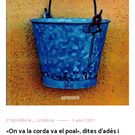
ETNOGRAFIA
,
LLENGUA
9 abril 2021
«On va la corda va el poal», dites d’adés i