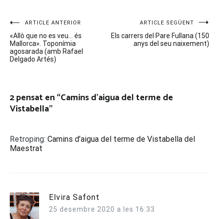
Navegació
ARTICLE ANTERIOR
ARTICLE SEGÜENT
«Allò que no es veu… és
Els carrers del Pare Fullana (150
d'entrades
Mallorca». Toponímia
anys del seu naixement)
agosarada (amb Rafael
Delgado Artés)
2 pensat en “
Camins d’aigua del terme de
Vistabella
”
Retroping:
Camins d’aigua del terme de Vistabella del
Maestrat
Elvira Safont
25 desembre 2020 a les 16:33