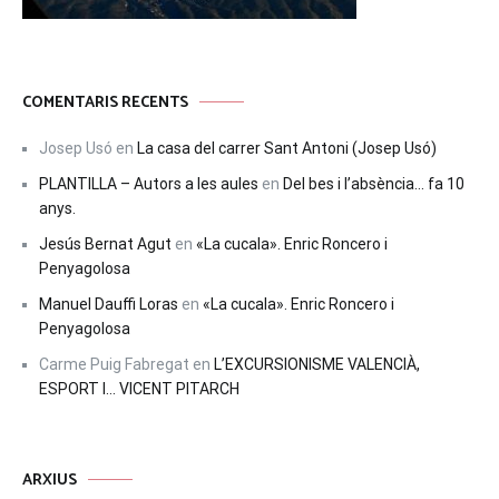
COMENTARIS RECENTS
Josep Usó
en
La casa del carrer Sant Antoni (Josep Usó)
PLANTILLA – Autors a les aules
en
Del bes i l’absència… fa 10
anys.
Jesús Bernat Agut
en
«La cucala». Enric Roncero i
Penyagolosa
Manuel Dauffi Loras
en
«La cucala». Enric Roncero i
Penyagolosa
Carme Puig Fabregat
en
L’EXCURSIONISME VALENCIÀ,
ESPORT I… VICENT PITARCH
ARXIUS