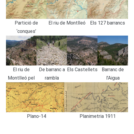
Partició de
El riu de Montlleó
Els 127 barrancs
‘conques’
El riu de
De barranc a
Els Castellets
Barranc de
Montlleó pel
rambla
l’Aigua
pont de les
Calçades
Plano-14
Planimetria 1911