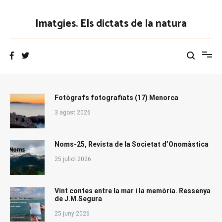
Vés
al
Imatgies. Els dictats de la natura
contingut
Fotògrafs fotografiats (17) Menorca
3 agost 2026
Noms-25, Revista de la Societat d’Onomàstica
25 juliol 2026
Vint contes entre la mar i la memòria. Ressenya
de J.M.Segura
25 juny 2026