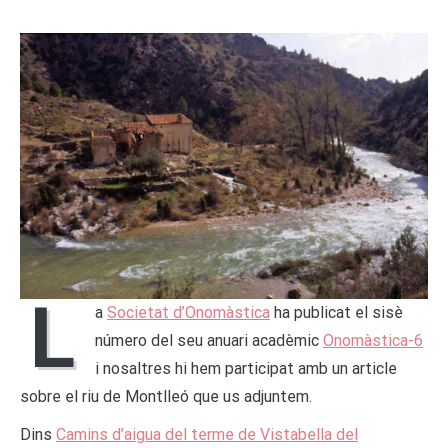
L
a
Societat d’Onomàstica
ha publicat el sisè
número del seu anuari acadèmic
Onomàstica-6
i nosaltres hi hem participat amb un article
sobre el riu de Montlleó que us adjuntem.
Dins
Camins d’aigua del terme de Vistabella del