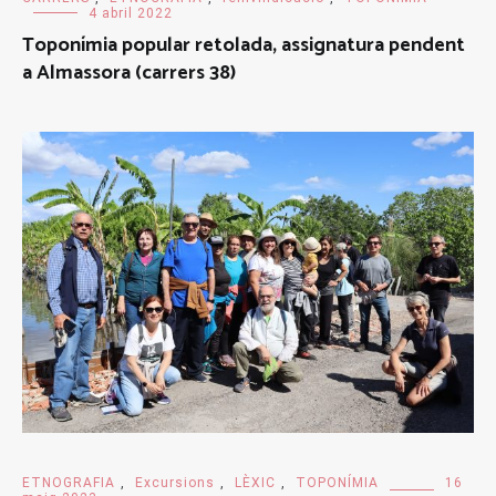
4 abril 2022
Toponímia popular retolada, assignatura pendent
a Almassora (carrers 38)
ETNOGRAFIA
,
Excursions
,
LÈXIC
,
TOPONÍMIA
16