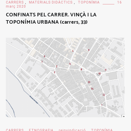
CARRERS
,
MATERIALS DIDÀCTICS
,
TOPONÍMIA
16
març 2020
CONFINATS PEL CARRER. VINÇÀ I LA
TOPONÍMIA URBANA (carrers, 33)
CARRERS
,
ETNOGRAFIA
,
reinvindicació
,
TOPONÍMIA