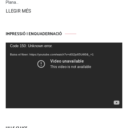
Plana...
LLEGIR MÉS
IMPRESSIÓ I ENQUADERNACIÓ
Reproductor
Code 150: Unknown error.
de
Baixa el fitxer: https://youtube.com/watch?v=dG2jo65U4l0&_=1
vídeo