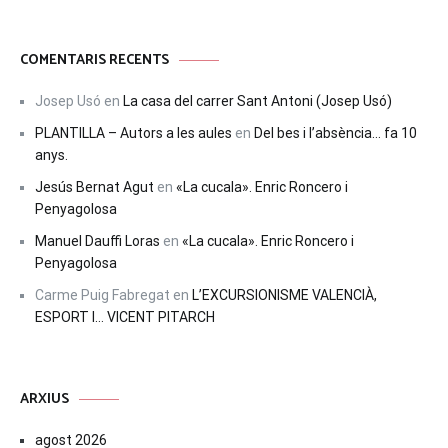
COMENTARIS RECENTS
Josep Usó
en
La casa del carrer Sant Antoni (Josep Usó)
PLANTILLA – Autors a les aules
en
Del bes i l’absència… fa 10
anys.
Jesús Bernat Agut
en
«La cucala». Enric Roncero i
Penyagolosa
Manuel Dauffi Loras
en
«La cucala». Enric Roncero i
Penyagolosa
Carme Puig Fabregat
en
L’EXCURSIONISME VALENCIÀ,
ESPORT I… VICENT PITARCH
ARXIUS
agost 2026