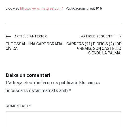
Lloc web
https://www.imatgies.com/
Publicacions creat
916
Navegació
ARTICLE ANTERIOR
ARTICLE SEGÜENT
EL TOSSAL. UNA CARTOGRAFIA
CARRERS (21) D’OFICIS (2) I DE
d'entrades
CÍVICA
GREMIS, SON CASTELLÓ
S’ENDÚ LA PALMA.
Deixa un comentari
L'adreça electrònica no es publicarà.
Els camps
necessaris estan marcats amb
*
COMENTARI
*