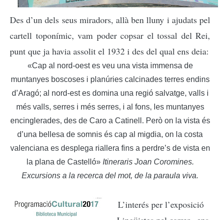
Des d’un dels seus miradors, allà ben lluny i ajudats pel
cartell toponímic, vam poder copsar el tossal del Rei,
punt que ja havia assolit el 1932 i des del qual ens deia:
«Cap al nord-oest es veu una vista immensa de
muntanyes boscoses i planúries calcinades terres endins
d’Aragó; al nord-est es domina una regió salvatge, valls i
més valls, serres i més serres, i al fons, les muntanyes
encinglerades, des de Caro a Catinell. Però on la vista és
d’una bellesa de somnis és cap al migdia, on la costa
valenciana es desplega riallera fins a perdre’s de vista en
la plana de Castelló»
Itineraris Joan Coromines.
Excursions a la recerca del mot, de la paraula viva.
L’interés per l’exposició