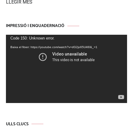
LLEGIR MÉS
IMPRESSIÓ I ENQUADERNACIÓ
Reproductor
Code 150: Unknown error.
de
Baixa el fitxer: https://youtube.com/watch?v=dG2jo65U4l0&_=1
vídeo
ULLS CLUCS