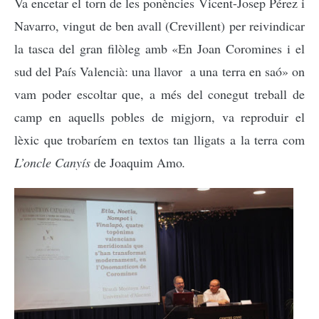
Va encetar el torn de les ponències Vicent-Josep Pérez i
Navarro, vingut de ben avall (Crevillent) per reivindicar
la tasca del gran filòleg amb «En Joan Coromines i el
sud del País Valencià: una llavor a una terra en saó» on
vam poder escoltar que, a més del conegut treball de
camp en aquells pobles de migjorn, va reproduir el
lèxic que trobaríem en textos tan lligats a la terra com
L’oncle Canyís
de Joaquim Amo
.