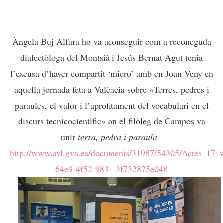
Àngela Buj Alfara ho va aconseguir com a reconeguda
dialectòloga del Montsià i Jesús Bernat Agut tenia
l’excusa d’haver compartit ‘micro’ amb en Joan Veny en
aquella jornada feta a València sobre «Terres, pedres i
paraules, el valor i l’aprofitament del vocabulari en el
discurs tecnicocientífic» on el filòleg de Campos va
unir
terra, pedra i paraula
http://www.avl.gva.es/documents/31987/54305/Actes_17_
64e9-4f52-9831-3f732875e048