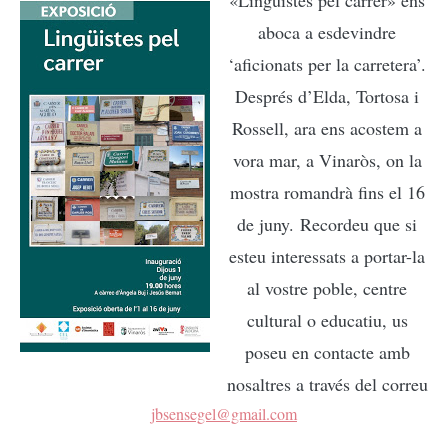
«Lingüistes pel carrer» ens
aboca a esdevindre
‘aficionats per la carretera’.
Després d’Elda, Tortosa i
Rossell, ara ens acostem a
vora mar, a Vinaròs, on la
mostra romandrà fins el 16
de juny.
Recordeu que si
esteu interessats a portar-la
al vostre poble, centre
cultural o educatiu, us
poseu en contacte amb
nosaltres a través del correu
jbsensegel@gmail.com