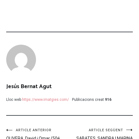
Jesús Bernat Agut
Lloc web
https://www.imatgies.com/
Publicacions creat
916
Navegació
ARTICLE ANTERIOR
ARTICLE SEGÜENT
OLIVERA. David i Omar (50é
SABATES. SANDRA I MARINA