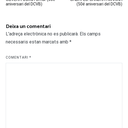
d'entrades
aniversari del DCVB)
(50é aniversari del DCVB)
Deixa un comentari
L'adreça electrònica no es publicarà.
Els camps
necessaris estan marcats amb
*
COMENTARI
*