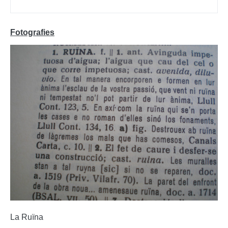
F
otografies
La Ruïna