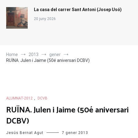
La casa del carrer Sant Antoni (Josep Usó)
20 juny 2026
Home
2013
gener
RUÏNA. Julen i Jaime (50é aniversari DCBV)
ALUMNAT-2012
,
DCVB
RUÏNA. Julen i Jaime (50é aniversari
DCBV)
Jesús Bernat Agut
7 gener 2013