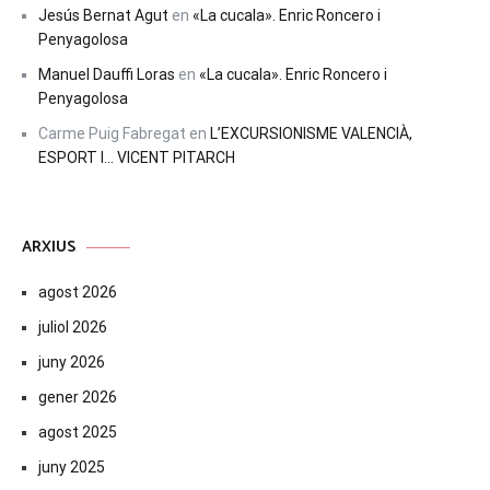
Jesús Bernat Agut
en
«La cucala». Enric Roncero i
Penyagolosa
Manuel Dauffi Loras
en
«La cucala». Enric Roncero i
Penyagolosa
Carme Puig Fabregat
en
L’EXCURSIONISME VALENCIÀ,
ESPORT I… VICENT PITARCH
ARXIUS
agost 2026
juliol 2026
juny 2026
gener 2026
agost 2025
juny 2025