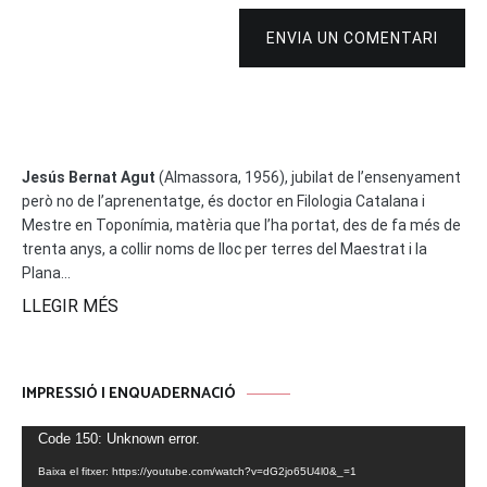
ENVIA UN COMENTARI
Jesús Bernat Agut
(Almassora, 1956), jubilat de l’ensenyament
però no de l’aprenentatge, és doctor en Filologia Catalana i
Mestre en Toponímia, matèria que l’ha portat, des de fa més de
trenta anys, a collir noms de lloc per terres del Maestrat i la
Plana...
LLEGIR MÉS
IMPRESSIÓ I ENQUADERNACIÓ
Reproductor
Code 150: Unknown error.
de
Baixa el fitxer: https://youtube.com/watch?v=dG2jo65U4l0&_=1
vídeo