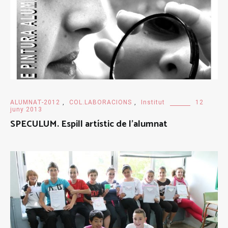
ALUMNAT-2012
,
COL.LABORACIONS
,
Institut
12
juny 2013
SPECULUM. Espill artístic de l’alumnat