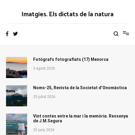
Vés
al
Imatgies. Els dictats de la natura
contingut
Fotògrafs fotografiats (17) Menorca
3 agost 2026
Noms-25, Revista de la Societat d’Onomàstica
25 juliol 2026
Vint contes entre la mar i la memòria. Ressenya
de J.M.Segura
25 juny 2026