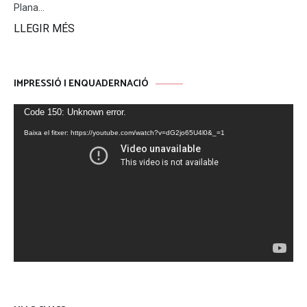
Plana...
LLEGIR MÉS
IMPRESSIÓ I ENQUADERNACIÓ
Reproductor
Code 150: Unknown error.
de
Baixa el fitxer: https://youtube.com/watch?v=dG2jo65U4l0&_=1
vídeo