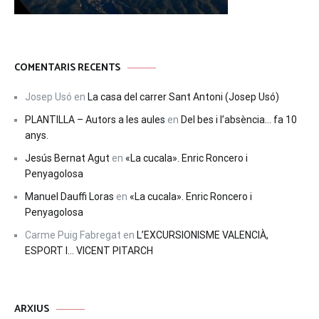
COMENTARIS RECENTS
Josep Usó
en
La casa del carrer Sant Antoni (Josep Usó)
PLANTILLA – Autors a les aules
en
Del bes i l’absència… fa 10
anys.
Jesús Bernat Agut
en
«La cucala». Enric Roncero i
Penyagolosa
Manuel Dauffi Loras
en
«La cucala». Enric Roncero i
Penyagolosa
Carme Puig Fabregat
en
L’EXCURSIONISME VALENCIÀ,
ESPORT I… VICENT PITARCH
ARXIUS