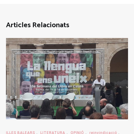
Articles Relacionats
ILLES BALEARS
,
LITERATURA
,
OPINIÓ
,
reinvindicació
,