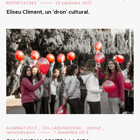
REPORTATGES
20 setembre 2022
Eliseu Climent, un ‘dron’ cultural.
ALUMNAT-2013
,
COL.LABORACIONS
,
Institut
,
reinvindicació
1 desembre 2013