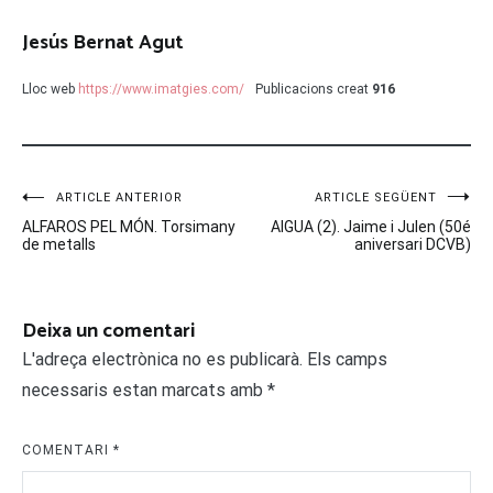
Jesús Bernat Agut
Lloc web
https://www.imatgies.com/
Publicacions creat
916
Navegació
ARTICLE ANTERIOR
ARTICLE SEGÜENT
ALFAROS PEL MÓN. Torsimany
AIGUA (2). Jaime i Julen (50é
d'entrades
de metalls
aniversari DCVB)
Deixa un comentari
L'adreça electrònica no es publicarà.
Els camps
necessaris estan marcats amb
*
COMENTARI
*