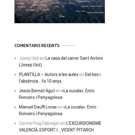
COMENTARIS RECENTS
Josep Usó
en
La casa del carrer Sant Antoni
(Josep Usó)
PLANTILLA – Autors a les aules
en
Del bes i
l’absència… fa 10 anys.
Jesús Bernat Agut
en
«La cucala». Enric
Roncero i Penyagolosa
Manuel Dauffi Loras
en
«La cucala». Enric
Roncero i Penyagolosa
Carme Puig Fabregat
en
L’EXCURSIONISME
VALENCIÀ, ESPORT I… VICENT PITARCH