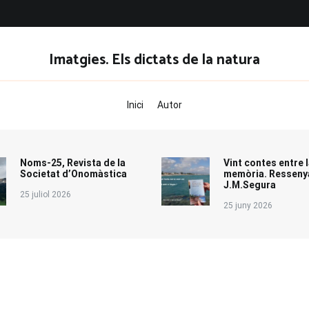
Imatgies. Els dictats de la natura
Inici
Autor
Noms-25, Revista de la
Vint contes entre l
Societat d’Onomàstica
memòria. Resseny
J.M.Segura
25 juliol 2026
25 juny 2026