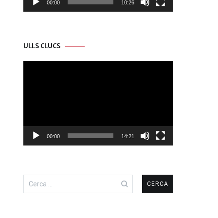
00:00
10:26
ULLS CLUCS
Reproductor
de
vídeo
00:00
14:21
Cerca: