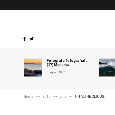
Vés
al
contingut
Fotògrafs fotografiats
(17) Menorca
3 agost 2026
Home
2012
juny
UN ALTRE DIJOUS.