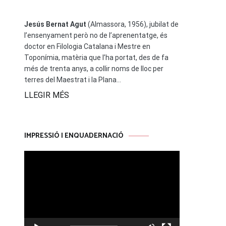
Jesús Bernat Agut
(Almassora, 1956), jubilat de
l’ensenyament però no de l’aprenentatge, és
doctor en Filologia Catalana i Mestre en
Toponímia, matèria que l’ha portat, des de fa
més de trenta anys, a collir noms de lloc per
terres del Maestrat i la Plana...
LLEGIR MÉS
IMPRESSIÓ I ENQUADERNACIÓ
Reproductor
de
vídeo