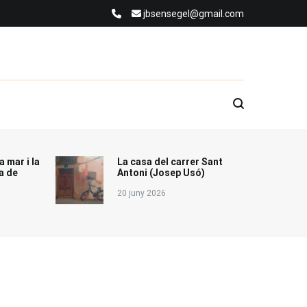
jbsensegel@gmail.com
a mar i la
La casa del carrer Sant
a de
Antoni (Josep Usó)
20 juny 2026