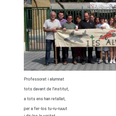
P
rofessorat i alumnat
tots davant de l’institut,
a tots ens han retallat,
per a fer-los tu-ru-ruuut
i dir-los la veritat