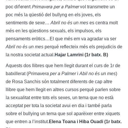
poc diferent.
Primavera per a Palmer
vol
transmetre un
poc més la qüestió del bullyng en els joves, els
sentiments de sexe…
Abril no és un mes
es centra molt
més en les qüestions sexuals, els impulsos, els
pensaments eròtics…El que més em va agradar va ser
Abril no és un mes
perquè reflecteix més els prejudicis de
la nostra societat actual.
Hajar Lamrini (1r batx. B)
Aquests dos llibres que hem llegit durant el curs de 1r de
batxillerat (
Primavera per a Palmer
i
Abil no és un mes
)
de Rosa Sanchis són totalment diferents de cap altre
llibre que hem llegit en altres cursos perquè parlen sobre
la sexualitat entre tots els sexes, un tema que no està
acceptat per tota la societat avui en dia i també parla
sobre el bullying un tema que sol aparèixer entre xiquets
que entren a l’institut.
Elena Toana i Hiba Ouadi (1r batx.