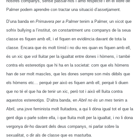
nostres companys, sense passar-nos i amb respecte i en el llibre de
Palmer podem aprendre con tractar una situació d’assetjament.
D’una banda en
Primavera per a Palmer
tenim a Palmer, un xicot que
sofrix bullying a l’institut, on constantment uns companys de la seua
classe es fiquen amb ell, i el fiquen en evidència davant de tota la
classe. Encara que és molt tímid i no diu res quan es fiquen amb ell,
és un xic que vol lluitar per la igualtat entre dones i hòmens, i també
contra els estereotips que hi ha en la societat: com que els hòmens
han de ser molt mascles, que les dones sempre son més dèbils que
els hòmens etc… perquè per això es fiquen amb ell, perquè li diuen
que no té el que ha de tenir un xic, però tot i això ell lluita contra
aquestos estereotips. D
‘altra banda, en
Abril no és un mes
tenim a
Abril, una jove feminista molt lluitadora, a qui li dóna igual tot el que la
gent diga o parle sobre ella, i que lluita molt per la igualtat, i no li dona
vergonya dir-ho davant dels deus companys, ni parlar sobre la
sexualitat, o dir als de classe que es masturba.