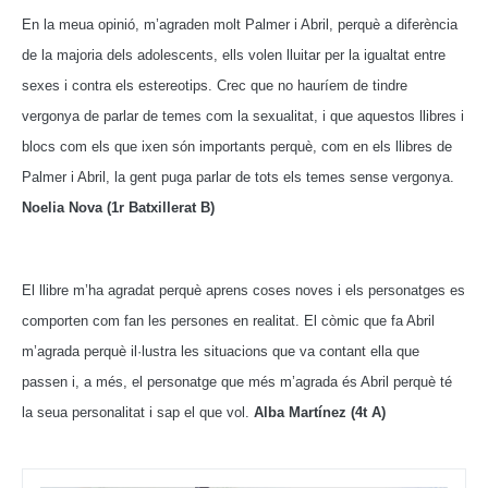
En la meua opinió, m’agraden molt Palmer i Abril, perquè a diferència
de la majoria dels adolescents, ells volen lluitar per la igualtat entre
sexes i contra els estereotips. Crec que no hauríem de tindre
vergonya de parlar de temes com la sexualitat, i que aquestos llibres i
blocs com els que ixen són importants perquè, com en els llibres de
Palmer i Abril, la gent puga parlar de tots els temes sense vergonya.
Noelia Nova (1r Batxillerat B)
El llibre m’ha agradat perquè aprens coses noves i els personatges es
comporten com fan les persones en realitat.
El còmic que fa Abril
m’agrada perquè il·lustra les situacions que va contant ella que
passen i, a més, el personatge que més m’agrada és Abril perquè té
la seua personalitat i sap el que vol.
Alba Martínez (4t A)