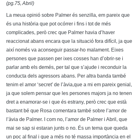
(pg.75, Abril)
La meua opinió sobre Palmer és senzilla, em pareix que
és una història que pot ocórrer i fins i tot de més
complicades, però crec que Palmer havia d’haver
reaccionat abans encara que la situació fora difícil, ja que
així només va aconseguir passar-ho malament. Eixes
persones que passen per ixes cosses han d’obrir-se i
parlar amb els demés, per tal que s’ajude i reconduir la
conducta dels agressors abans. Per altra banda també
tenim el amor ‘secret’ de l’àvia,que a mi em pareix genial,
ja que solem pensar que les persones majors ja no tenen
dret a enamorar-se i que és estrany, però crec que està
bastant bé que Rosa comentara també sobre l’amor de
l’àvia de Palmer. I com no, l’amor de Palmer i Abril, que
mai se sap si estaran junts o no. És un tema que queda
un poc al final i que a més no té massa importància en el