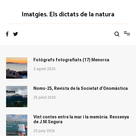
Vés
al
Imatgies. Els dictats de la natura
contingut
Fotògrafs fotografiats (17) Menorca
3 agost 2026
Noms-25, Revista de la Societat d’Onomàstica
25 juliol 2026
Vint contes entre la mar i la memòria. Ressenya
de J.M.Segura
25 juny 2026