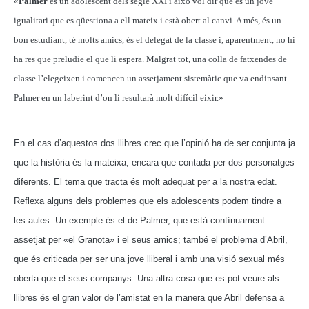
«
Palmer
és un adolescent dels segle XXI i això vol dir que és un jove
igualitari que es qüestiona a ell mateix i està obert al canvi. A més, és un
bon estudiant, té molts amics, és el delegat de la classe i, aparentment, no hi
ha res que preludie el que li espera. Malgrat tot, una colla de fatxendes de
classe l’elegeixen i comencen un assetjament sistemàtic que va endinsant
Palmer en un laberint d’on li resultarà molt difícil eixir.»
En el cas d’aquestos dos llibres crec que l’opinió ha de ser conjunta ja
que la història és la mateixa, encara que contada per dos personatges
diferents.
El tema que tracta és molt adequat per a la nostra edat.
Reflexa alguns dels problemes que els adolescents podem tindre a
les aules. Un exemple és el de Palmer, que està contínuament
assetjat per «el Granota» i el seus amics; també el problema d’Abril,
que és criticada per ser una jove lliberal i amb una visió sexual més
oberta que el seus companys.
Una altra cosa que es pot veure als
llibres és el gran valor de l’amistat en la manera que Abril defensa a