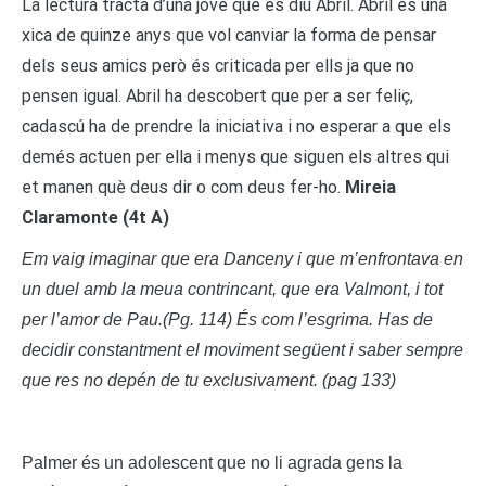
La lectura tracta d’una jove que es diu Abril. Abril és una
xica de quinze anys que vol canviar la forma de pensar
dels seus amics però és criticada per ells ja que no
pensen igual. Abril ha descobert que per a ser feliç,
cadascú ha de prendre la iniciativa i no esperar a que els
demés actuen per ella i menys que siguen els altres qui
et manen què deus dir o com deus fer-ho.
Mireia
Claramonte (4t A)
Em vaig imaginar que era Danceny i que m’enfrontava en
un duel amb la meua contrincant, que era Valmont, i tot
per l’amor de Pau.(Pg. 114)
És com l’esgrima. Has de
decidir constantment el moviment següent i saber sempre
que res no depén de tu exclusivament. (pag 133)
Palmer és un adolescent que no li agrada gens la