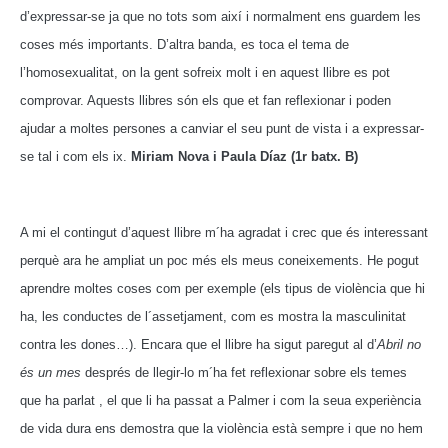
d’expressar-se ja que no tots som així i normalment ens guardem les
coses més importants.
D’altra banda, es toca el tema de
l’homosexualitat, on la gent sofreix molt i en aquest llibre es pot
comprovar.
Aquests llibres són els que et fan reflexionar i poden
ajudar a moltes persones a canviar el seu punt de vista i a expressar-
se tal i com els ix.
Miriam Nova i Paula Díaz (1r batx. B)
A mi el contingut d’aquest llibre m´ha agradat i crec que és interessant
perquè ara he ampliat un poc més els meus coneixements. He pogut
aprendre moltes coses com per exemple (els tipus de violència que hi
ha, les conductes de l´assetjament, com es mostra la masculinitat
contra les dones…).
Encara que el llibre ha sigut paregut al d’
Abril no
és un mes
després de llegir-lo m´ha fet reflexionar sobre els temes
que ha parlat , el que li ha passat a Palmer i com la seua experiència
de vida dura ens demostra que la violència està sempre i que no hem