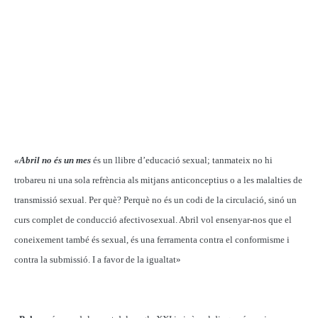
«Abril no és un mes
és un llibre d’educació sexual; tanmateix no hi
trobareu ni una sola refrència als mitjans anticonceptius o a les malalties de
transmissió sexual. Per què? Perquè no és un codi de la circulació, sinó un
curs complet de conducció afectivosexual. Abril vol ensenyar-nos que el
coneixement també és sexual, és una ferramenta contra el conformisme i
contra la submissió. I a favor de la igualtat»