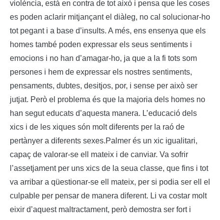
violència, està en contra de tot això i pensa que les coses
es poden aclarir mitjançant el diàleg, no cal solucionar-ho
tot pegant i a base d’insults.
A més, ens ensenya que els
homes també poden expressar els seus sentiments i
emocions i no han d’amagar-ho, ja que a la fi tots som
persones i hem de expressar els nostres sentiments,
pensaments, dubtes, desitjos, por, i sense per això ser
jutjat. Però el problema és que la majoria dels homes no
han segut educats d’aquesta manera. L’educació dels
xics i de les xiques són molt diferents per la raó de
pertànyer a diferents sexes.
Palmer és un xic igualitari,
capaç de valorar-se ell mateix i de canviar.
Va sofrir
l’assetjament per uns xics de la seua classe, que fins i tot
va arribar a qüestionar-se ell mateix, per si podia ser ell el
culpable per pensar de manera diferent. Li va costar molt
eixir d’aquest maltractament, però demostra ser fort i