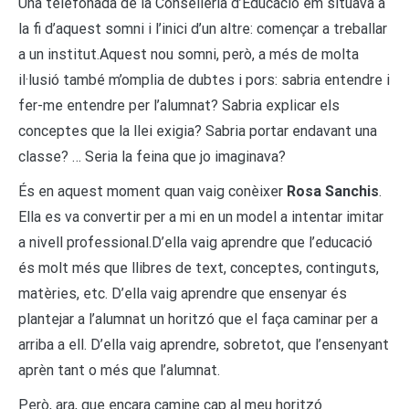
Una telefonada de la Conselleria d’Educació em situava a
la fi d’aquest somni i l’inici d’un altre: començar a treballar
a un institut.Aquest nou somni, però, a més de molta
il·lusió també m’omplia de dubtes i pors: sabria entendre i
fer-me entendre per l’alumnat? Sabria explicar els
conceptes que la llei exigia? Sabria portar endavant una
classe? … Seria la feina que jo imaginava?
És en aquest moment quan vaig conèixer
Rosa Sanchis
.
Ella es va convertir per a mi en un model a intentar imitar
a nivell professional.D’ella vaig aprendre que l’educació
és molt més que llibres de text, conceptes, continguts,
matèries, etc. D’ella vaig aprendre que ensenyar és
plantejar a l’alumnat un horitzó que el faça caminar per a
arriba a ell. D’ella vaig aprendre, sobretot, que l’ensenyant
aprèn tant o més que l’alumnat.
Però, ara, que encara camine cap al meu horitzó