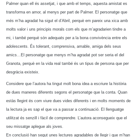
Palmer quan ell és assetjat, i que amb el temps, aquesta amistat es
transforma en amor, al menys per part de Palmer.
El personatge que
més m’ha agradat ha sigut el d’Abril, perquè em pareix una xica amb
molts valor i uns principis morals com els que m’agradarien tindre a
mi, i també perquè són adequats per a la bona convivència entre els
adolescents. És tolerant, comprensiva, amable, amiga dels seus
amics…
El personatge que menys m’ha agradat pot ser seria el del
Granota, perquè en la vida real també és un tipus de persona que per
desgràcia existeix.
Considere que l’autora ha tingut molt bona idea a escriure la història
de dues maneres diferents segons el personatge que la conta. Quan
estàs llegint és com viure dues vides diferents i en molts moments de
la lectura ja es sap el que va a passar a continuació.
El llenguatge
utilitzat és senzill i fàcil de comprendre. L’autora aconsegueix que el
seu missatge aplegue als joves.
En conclusió han segut unes lectures agradables de llegir i que m’han