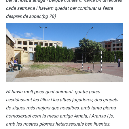
per la nostra amiga i perqué nomes hi havia un divendres
cada setmana i haviem quedat per continuar la festa
despres de sopar.(pg 78)
Hi havia molt poca gent animant: quatre pares
escridassant les filles i les altres jugadores, dos grupets
de xiques més majors que nosaltres, amb tanta ploma
homosexual com la meua amiga Amaia, i Aranxa i jo,
amb les nostres plomes heterosexuals ben lluentes.