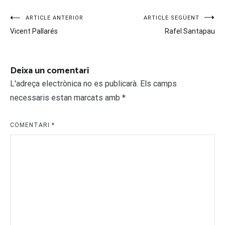
Navegació
ARTICLE ANTERIOR
ARTICLE SEGÜENT
Vicent Pallarés
Rafel Santapau
d'entrades
Deixa un comentari
L'adreça electrònica no es publicarà.
Els camps
necessaris estan marcats amb
*
COMENTARI
*