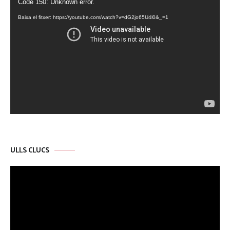
Reproductor
Code 150: Unknown error.
de
Baixa el fitxer: https://youtube.com/watch?v=dG2jo65U4l0&_=1
vídeo
ULLS CLUCS
Reproductor
de
vídeo