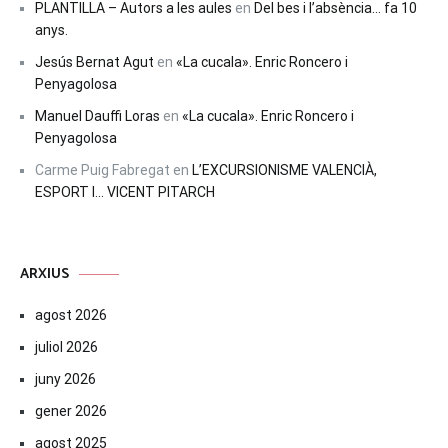
PLANTILLA – Autors a les aules
en
Del bes i l’absència… fa 10
anys.
Jesús Bernat Agut
en
«La cucala». Enric Roncero i
Penyagolosa
Manuel Dauffi Loras
en
«La cucala». Enric Roncero i
Penyagolosa
Carme Puig Fabregat
en
L’EXCURSIONISME VALENCIÀ,
ESPORT I… VICENT PITARCH
ARXIUS
agost 2026
juliol 2026
juny 2026
gener 2026
agost 2025