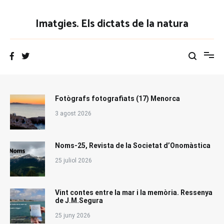
Vés
al
Imatgies. Els dictats de la natura
contingut
Fotògrafs fotografiats (17) Menorca
3 agost 2026
Noms-25, Revista de la Societat d’Onomàstica
25 juliol 2026
Vint contes entre la mar i la memòria. Ressenya
de J.M.Segura
25 juny 2026