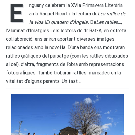
E
nguany celebrem la XVIa Primavera Literària
amb Raquel Ricart i la lectura de
Les ratlles de
la vida
i
El quadern d’Àngela.
De
Les ratlles…
,
l’alumnat d’Imatgies i els lectors de 1r Bat-A, en estreta
col.laboració, ens aniran aportant diverses imatges
relacionades amb la novel·la. D’una banda ens mostraran
ratlles gràfiques del paisatge (com les ratlles dibuixades
al cel), d’altra, fragments de l’obra amb representacions
fotogràfiques. També trobaran ratlles marcades en la
vitalitat d’alguns parents. Un tast…