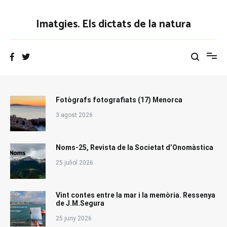
Vés
al
Imatgies. Els dictats de la natura
contingut
Fotògrafs fotografiats (17) Menorca
3 agost 2026
Noms-25, Revista de la Societat d’Onomàstica
25 juliol 2026
Vint contes entre la mar i la memòria. Ressenya
de J.M.Segura
25 juny 2026