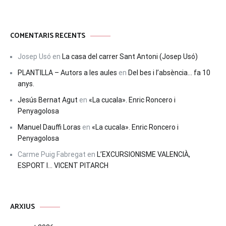
COMENTARIS RECENTS
Josep Usó
en
La casa del carrer Sant Antoni (Josep Usó)
PLANTILLA – Autors a les aules
en
Del bes i l’absència… fa 10
anys.
Jesús Bernat Agut
en
«La cucala». Enric Roncero i
Penyagolosa
Manuel Dauffi Loras
en
«La cucala». Enric Roncero i
Penyagolosa
Carme Puig Fabregat
en
L’EXCURSIONISME VALENCIÀ,
ESPORT I… VICENT PITARCH
ARXIUS