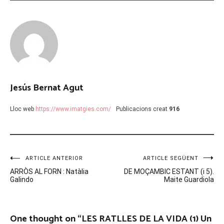
Jesús Bernat Agut
Lloc web
https://www.imatgies.com/
Publicacions creat
916
Navegació
ARTICLE ANTERIOR
ARTICLE SEGÜENT
ARRÒS AL FORN : Natàlia
DE MOÇAMBIC ESTANT (i 5).
d'entrades
Galindo
Maite Guardiola
One thought on “
LES RATLLES DE LA VIDA (1) Un