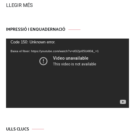
LLEGIR MÉS
IMPRESSIÓ I ENQUADERNACIÓ
Reproductor
Code 150: Unknown error.
de
Baixa el fitxer: https://youtube.com/watch?v=dG2jo65U4l0&_=1
vídeo
ULLS CLUCS