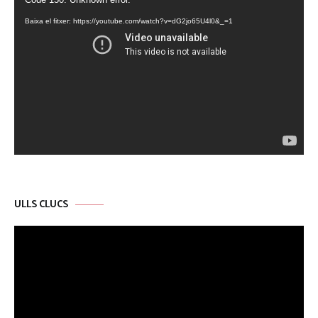
de
Baixa el fitxer: https://youtube.com/watch?v=dG2jo65U4l0&_=1
vídeo
ULLS CLUCS
Reproductor
de
vídeo