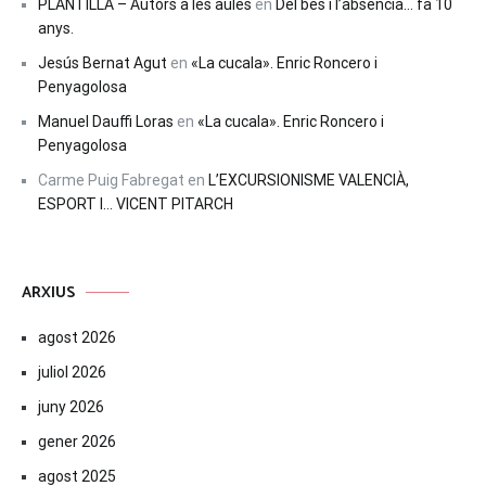
PLANTILLA – Autors a les aules
en
Del bes i l’absència… fa 10
anys.
Jesús Bernat Agut
en
«La cucala». Enric Roncero i
Penyagolosa
Manuel Dauffi Loras
en
«La cucala». Enric Roncero i
Penyagolosa
Carme Puig Fabregat
en
L’EXCURSIONISME VALENCIÀ,
ESPORT I… VICENT PITARCH
ARXIUS
agost 2026
juliol 2026
juny 2026
gener 2026
agost 2025