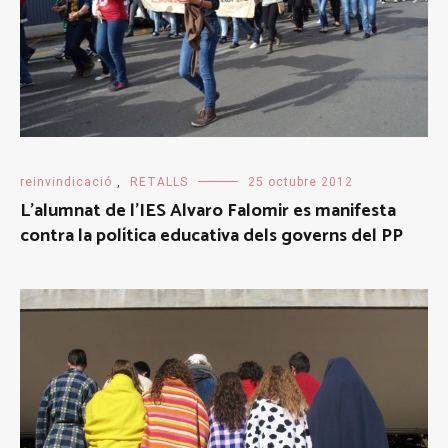
reinvindicació
,
RETALLS
25 octubre 2012
L’alumnat de l’IES Alvaro Falomir es manifesta
contra la política educativa dels governs del PP