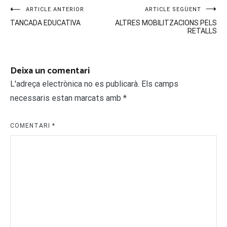
Navegació
ARTICLE ANTERIOR
ARTICLE SEGÜENT
TANCADA EDUCATIVA
ALTRES MOBILITZACIONS PELS
d'entrades
RETALLS
Deixa un comentari
L'adreça electrònica no es publicarà.
Els camps
necessaris estan marcats amb
*
COMENTARI
*