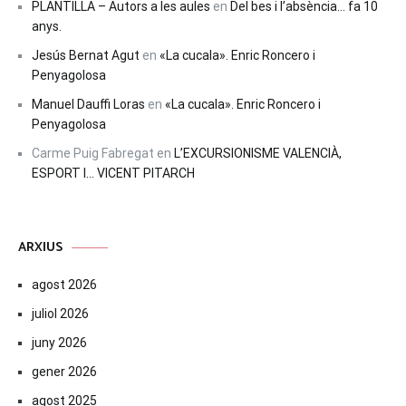
PLANTILLA – Autors a les aules
en
Del bes i l’absència… fa 10
anys.
Jesús Bernat Agut
en
«La cucala». Enric Roncero i
Penyagolosa
Manuel Dauffi Loras
en
«La cucala». Enric Roncero i
Penyagolosa
Carme Puig Fabregat
en
L’EXCURSIONISME VALENCIÀ,
ESPORT I… VICENT PITARCH
ARXIUS
agost 2026
juliol 2026
juny 2026
gener 2026
agost 2025