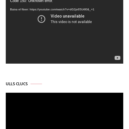
Code 150: Unknown error.
de
Baixa el fitxer: https://youtube.com/watch?v=dG2jo65U4l0&_=1
vídeo
ULLS CLUCS
Reproductor
de
vídeo