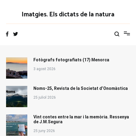
Vés
al
Imatgies. Els dictats de la natura
contingut
Fotògrafs fotografiats (17) Menorca
3 agost 2026
Noms-25, Revista de la Societat d’Onomàstica
25 juliol 2026
Vint contes entre la mar i la memòria. Ressenya
de J.M.Segura
25 juny 2026