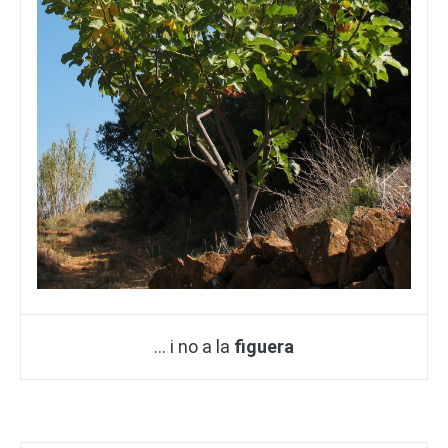
… i no a la
figuera