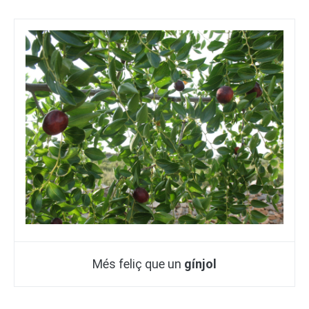
Més feliç que un
gínjol