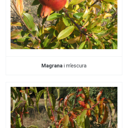
Magrana
i m’escura