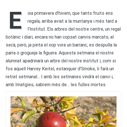
E
ixa primavera d’hivern, que tants fruits ens
regala, arriba aviat a la muntanya i més tard a
l’Institut. Els arbres del nostre centre, un regal
botànic i diari, encara no han copsat canvis marcats; al
secà, però, ja pinta el xop vora un barranc, es despulla la
parra o grogueja la figuera. Aquesta setmana el nostre
alumnat apadrinarà un arbre del nostre institut i, com si
fos aquell Harvey Keitel, estanquer d’Smoke, li farà un
retrat setmanal… I amb les setmanes vindrà el canvi i,
amb Imatgies, sabrem més de… les fulles mortes.