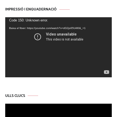
IMPRESSIÓ I ENQUADERNACIÓ
Reproductor
Code 150: Unknown error.
de
Baixa el fitxer: https://youtube.com/watch?v=dG2jo65U4l0&_=1
vídeo
ULLS CLUCS
Reproductor
de
vídeo