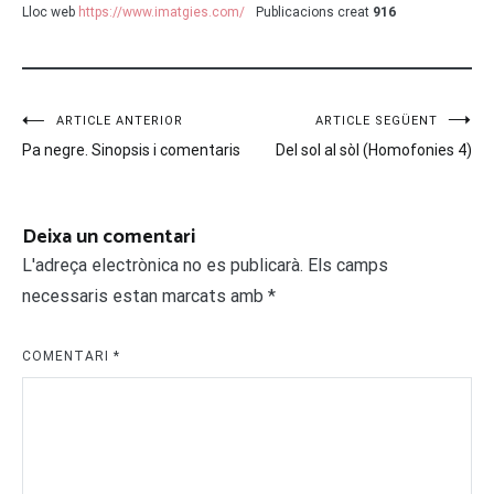
Lloc web
https://www.imatgies.com/
Publicacions creat
916
Navegació
ARTICLE ANTERIOR
ARTICLE SEGÜENT
Pa negre. Sinopsis i comentaris
Del sol al sòl (Homofonies 4)
d'entrades
Deixa un comentari
L'adreça electrònica no es publicarà.
Els camps
necessaris estan marcats amb
*
COMENTARI
*