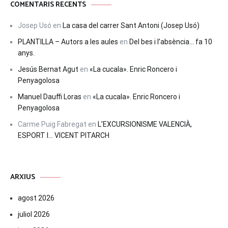
COMENTARIS RECENTS
Josep Usó
en
La casa del carrer Sant Antoni (Josep Usó)
PLANTILLA – Autors a les aules
en
Del bes i l’absència… fa 10
anys.
Jesús Bernat Agut
en
«La cucala». Enric Roncero i
Penyagolosa
Manuel Dauffi Loras
en
«La cucala». Enric Roncero i
Penyagolosa
Carme Puig Fabregat
en
L’EXCURSIONISME VALENCIÀ,
ESPORT I… VICENT PITARCH
ARXIUS
agost 2026
juliol 2026