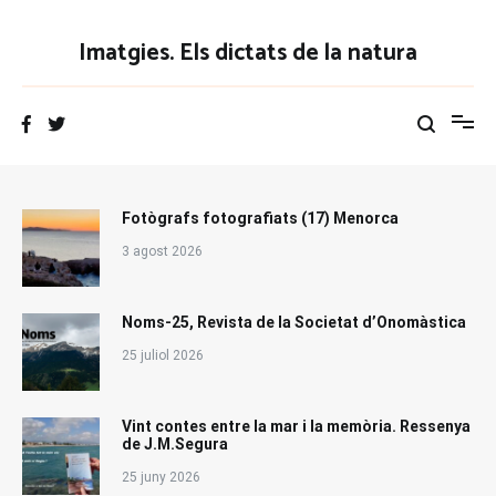
Vés
al
Imatgies. Els dictats de la natura
contingut
Fotògrafs fotografiats (17) Menorca
3 agost 2026
Noms-25, Revista de la Societat d’Onomàstica
25 juliol 2026
Vint contes entre la mar i la memòria. Ressenya
de J.M.Segura
25 juny 2026