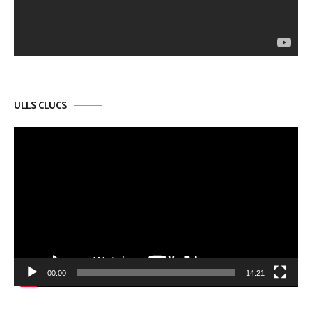
ULLS CLUCS
Reproductor
de
vídeo
00:00
14:21