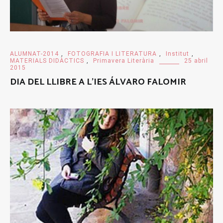
ALUMNAT-2014
,
FOTOGRAFIA I LITERATURA
,
Institut
,
MATERIALS DIDÀCTICS
,
Primavera Literària
25 abril
2015
DIA DEL LLIBRE A L’IES ÁLVARO FALOMIR