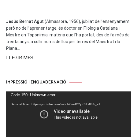
Jesús Bernat Agut
(Almassora, 1956), jubilat de l’ensenyament
però no de l’aprenentatge, és doctor en Filologia Catalana i
Mestre en Toponímia, matèria que l’ha portat, des de fa més de
trenta anys, a collir noms de lloc per terres del Maestrat i la
Plana...
LLEGIR MÉS
IMPRESSIÓ I ENQUADERNACIÓ
Reproductor
Code 150: Unknown error.
de
Baixa el fitxer: https://youtube.com/watch?v=dG2jo65U4l0&_=1
vídeo