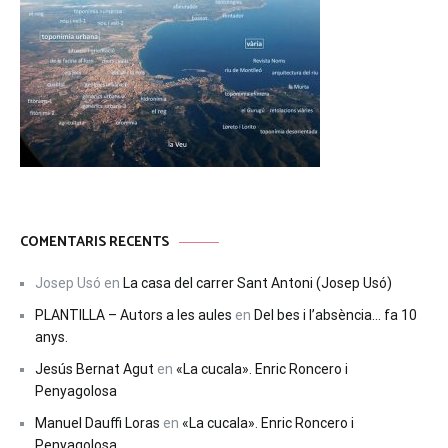
COMENTARIS RECENTS
Josep Usó
en
La casa del carrer Sant Antoni (Josep Usó)
PLANTILLA – Autors a les aules
en
Del bes i l’absència… fa 10
anys.
Jesús Bernat Agut
en
«La cucala». Enric Roncero i
Penyagolosa
Manuel Dauffi Loras
en
«La cucala». Enric Roncero i
Penyagolosa