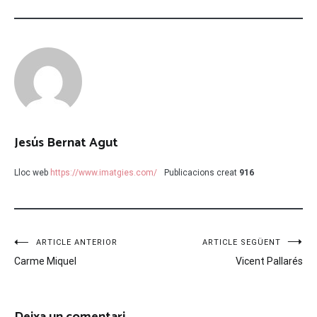
Jesús Bernat Agut
Lloc web
https://www.imatgies.com/
Publicacions creat
916
Navegació
ARTICLE ANTERIOR
ARTICLE SEGÜENT
Carme Miquel
Vicent Pallarés
d'entrades