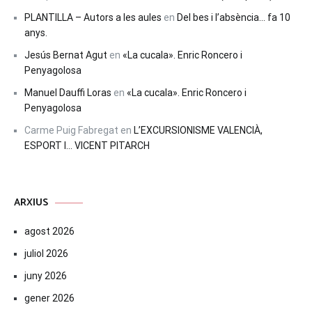
PLANTILLA – Autors a les aules
en
Del bes i l’absència… fa 10
anys.
Jesús Bernat Agut
en
«La cucala». Enric Roncero i
Penyagolosa
Manuel Dauffi Loras
en
«La cucala». Enric Roncero i
Penyagolosa
Carme Puig Fabregat
en
L’EXCURSIONISME VALENCIÀ,
ESPORT I… VICENT PITARCH
ARXIUS
agost 2026
juliol 2026
juny 2026
gener 2026