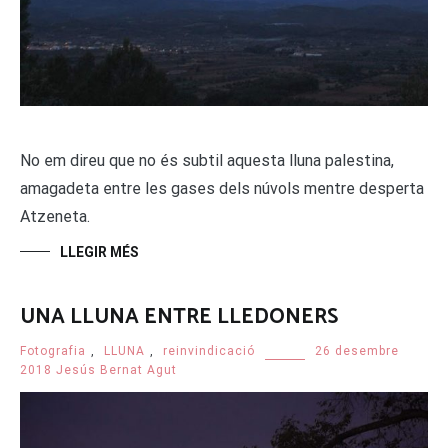
No em direu que no és subtil aquesta lluna palestina,
amagadeta entre les gases dels núvols mentre desperta
Atzeneta.
LLEGIR MÉS
UNA LLUNA ENTRE LLEDONERS
Fotografia
,
LLUNA
,
reinvindicació
26 desembre
2018
Jesús Bernat Agut