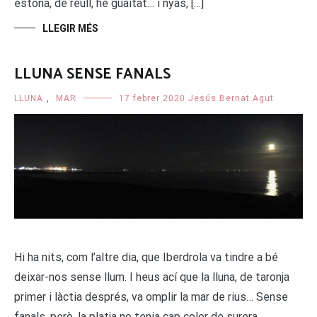
estona, de reüll, he guaitat… i nyas, […]
LLEGIR MÉS
LLUNA SENSE FANALS
LLUNA
,
MAR
17 febrer 2020
Jesús Bernat Agut
Hi ha nits, com l’altre dia, que Iberdrola va tindre a bé
deixar-nos sense llum. I heus ací que la lluna, de taronja
primer i làctia després, va omplir la mar de rius… Sense
fanals, però, la platja no tenia cap color de surera.