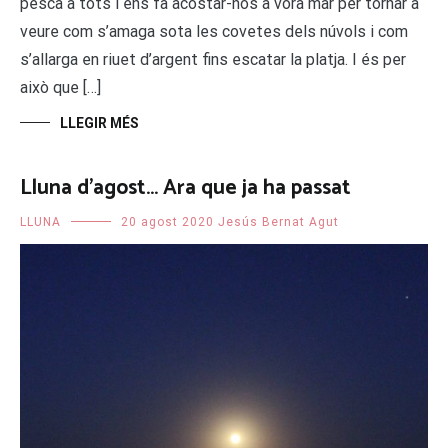
pesca a tots i ens fa acostar-nos a vora mar per tornar a
veure com s’amaga sota les covetes dels núvols i com
s’allarga en riuet d’argent fins escatar la platja. I és per
això que […]
LLEGIR MÉS
Lluna d’agost… Ara que ja ha passat
LLUNA
20 agost 2020
Jesús Bernat Agut