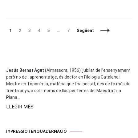
Entrades
La
La
La
La
La
La
1
2
3
4
5
…
7
Següent
A
pàgina
pàgina
pàgina
pàgina
pàgina
pàgina
La
Navegació
Jesús Bernat Agut
(Almassora, 1956), jubilat de l’ensenyament
però no de l’aprenentatge, és doctor en Filologia Catalana i
Mestre en Toponímia, matèria que l’ha portat, des de fa més de
trenta anys, a collir noms de lloc per terres del Maestrat i la
Plana...
LLEGIR MÉS
IMPRESSIÓ I ENQUADERNACIÓ