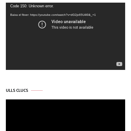
Reproductor
Code 150: Unknown error.
de
Baixa el fitxer: https://youtube.com/watch?v=dG2jo65U4l0&_=1
vídeo
ULLS CLUCS
Reproductor
de
vídeo