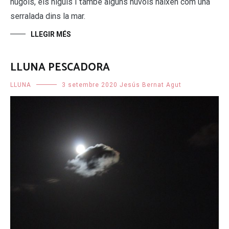
núgols, els níguls i també alguns núvols naixen com una
serralada dins la mar.
LLEGIR MÉS
LLUNA PESCADORA
LLUNA
3 setembre 2020
Jesús Bernat Agut