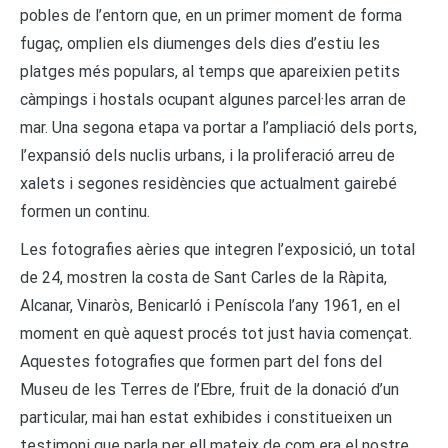
pobles de l’entorn que, en un primer moment de forma
fugaç, omplien els diumenges dels dies d’estiu les
platges més populars, al temps que apareixien petits
càmpings i hostals ocupant algunes parcel·les arran de
mar. Una segona etapa va portar a l’ampliació dels ports,
l’expansió dels nuclis urbans, i la proliferació arreu de
xalets i segones residències que actualment gairebé
formen un continu.
Les fotografies aèries que integren l’exposició, un total
de 24, mostren la costa de Sant Carles de la Ràpita,
Alcanar, Vinaròs, Benicarló i Peníscola l’any 1961, en el
moment en què aquest procés tot just havia començat.
Aquestes fotografies que formen part del fons del
Museu de les Terres de l’Ebre, fruit de la donació d’un
particular, mai han estat exhibides i constitueixen un
testimoni que parla per ell mateix de com era el nostre