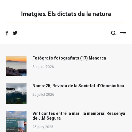
Vés
al
Imatgies. Els dictats de la natura
contingut
Fotògrafs fotografiats (17) Menorca
3 agost 2026
Noms-25, Revista de la Societat d’Onomàstica
25 juliol 2026
Vint contes entre la mar i la memòria. Ressenya
de J.M.Segura
25 juny 2026