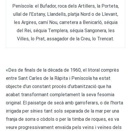
Peníscola: el Bufador, roca dels Artillers, la Porteta,
ullal de l’Estany, Llandells, platja Nord o de Llevant,
les Argires, camí Nou, carretera a Benicarló, séquia
del Rei, séquia Templera, séquia Sangonera, les
Villes, lo Prat, assagador de la Creu, lo Trencat.
«Des de finals de la dècada de 1960, el litoral comprès
entre Sant Carles de la Ràpita i Peníscola ha estat
objecte d’un constant procés d’urbanització que ha
acabat transformant completament la seva fesomia
original. El paisatge de secà amb garroferars, o de l’horta
irrigada per sínies tant sols separada de la mar per una
franja de sorra o còdols o per la timba de roques, es va
veure progressivament envaïda pels veïns i veïnes dels