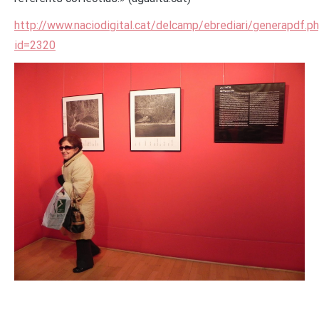
http://www.naciodigital.cat/delcamp/ebrediari/generapdf.p
id=2320