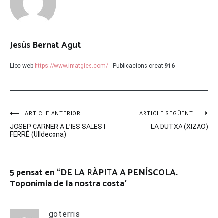
Jesús Bernat Agut
Lloc web
https://www.imatgies.com/
Publicacions creat
916
Navegació
ARTICLE ANTERIOR
ARTICLE SEGÜENT
JOSEP CARNER A L’IES SALES I
LA DUTXA (XIZAO)
d'entrades
FERRÉ (Ulldecona)
5 pensat en “
DE LA RÀPITA A PENÍSCOLA.
Toponímia de la nostra costa
”
goterris