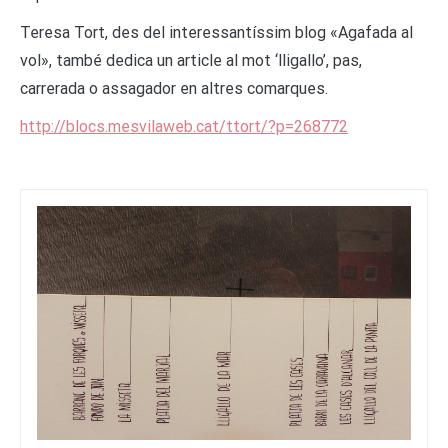
Teresa Tort, des del interessantíssim blog «Agafada al
vol», també dedica un article al mot ‘lligallo’, pas,
carrerada o assagador en altres comarques.
http://blocs.mesvilaweb.cat/ttort/?p=268772