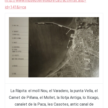
http://www.museuterresebre.cat/activitat.asp?
id=141&i=ca
La Ràpita: el moll Nou, el Varadero, la punta Vella, el
Camet de Piñana, el Mollet, la llotja Antiga, lo Xicago,
canalet de la Paca, les Casotes, antic canal de