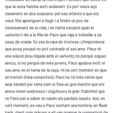
que la seva família surti endavant. Es pot veure açò
clarament en dos ocasions: pel seu interés a que els
seus fills aprenguen a llegir i a tindre un poc de
coneixement de la vida, i en l’altra oscasió quan el
señorito
li diu a la filla de Paco que vaja a treballar a sa
casa, de criada. Es veu la cara de tristesa i d’impotència
que posa, perquè no pot contradir al seu amo. Paco té
una relació prou lligada amb el
señorito
, no perquè siguen
amics, si no perquè de més jovens, Paco ajudava molt el
seu amo en el tema de la caça. Hi ha cert moment en que,
en meitat d’una competició, Paco no té més remei que
anar olorant per terra com si fóra un gos mentre que els
amos miren sorpresos i orgullosos la gran l’habilitat que
te Paco per a saber on cauen els pardals caçats. Així, en
cert moment, es veu a Paco contant una història, en flash
back, dient com gràcies a ell van guanyar la competició de