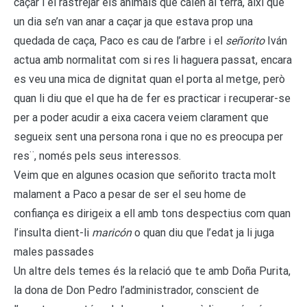
caçar i el rastrejar els animals que caien al terra, així que
un dia se’n van anar a caçar ja que estava prop una
quedada de caça, Paco es cau de l’arbre i el
señorito
Iván
actua amb normalitat com si res li haguera passat, encara
es veu una mica de dignitat quan el porta al metge, però
quan li diu que el que ha de fer es practicar i recuperar-se
per a poder acudir a eixa cacera veiem clarament que
segueix sent una persona rona i que no es preocupa per
res¨, només pels seus interessos.
Veim que en algunes ocasion que señorito tracta molt
malament a Paco a pesar de ser el seu home de
confiança es dirigeix a ell amb tons despectius com quan
l’insulta dient-li
maricón
o quan diu que l’edat ja li juga
males passades
Un altre dels temes és la relació que te amb Doña Purita,
la dona de Don Pedro l’administrador, conscient de