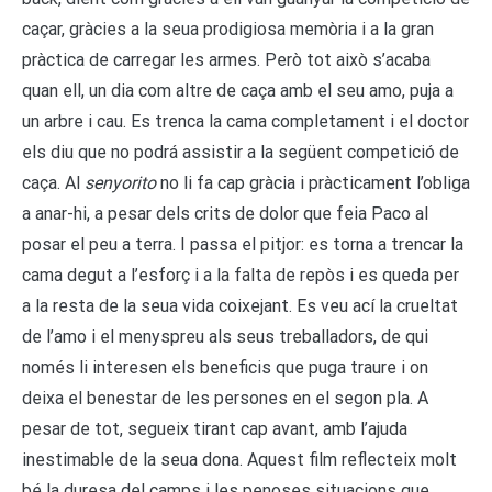
caçar, gràcies a la seua prodigiosa memòria i a la gran
pràctica de carregar les armes. Però tot això s’acaba
quan ell, un dia com altre de caça amb el seu amo, puja a
un arbre i cau. Es trenca la cama completament i el doctor
els diu que no podrá assistir a la següent competició de
caça. Al
senyorito
no li fa cap gràcia i pràcticament l’obliga
a anar-hi, a pesar dels crits de dolor que feia Paco al
posar el peu a terra. I passa el pitjor: es torna a trencar la
cama degut a l’esforç i a la falta de repòs i es queda per
a la resta de la seua vida coixejant. Es veu ací la crueltat
de l’amo i el menyspreu als seus treballadors, de qui
només li interesen els beneficis que puga traure i on
deixa el benestar de les persones en el segon pla. A
pesar de tot, segueix tirant cap avant, amb l’ajuda
inestimable de la seua dona. Aquest film reflecteix molt
bé la duresa del camps i les penoses situacions que