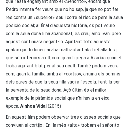
que l’està enganyant amb el «Señorito», encara que
Pedro intenta fer veure que no ho sap, ja que no pot fer
res contra un «superior» seu i corre el risc de père la seua
posició social; al final d’aquesta història, es pot veure
com la seua dona li ha abandonat, es creu, amb Ivan, però
aquest continuarà negant-lo. Ajuntant tots aquests
«pals» que li donen, acaba maltractant als treballadors,
que són inferiors a ell, com quan li pega a Azarías quan el
troba agafant blat per al seu ocell. També podem veure
com, quan la família arriba al «cortijo», arruïna els somnis
dels pares de que la seua filla vagi a l’escola, fent-la ser
la serventa de la seua dona. Açò últim és el millor
exemple de la piràmide social que n’hi havia en eixa
època.
Ainhoa Vidal
(2015)
En aquest film podem observar tres classes socials que
conviuen al cortijo . En la més «alta» trobem el señorito