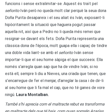
funcions i sense extralimitar-se. Aquest és traït pel
señorito
Iván però no queda molt clar perquè la seua dona
Doña Purita desapareix i el seu aliat és Iván, exposant-li
hipòcritament la situació que haguera pogut passar
aquella nit, així que a Pedro no li queda més remei que
resignar-se davant els fets. Doña Purita representa una
clàssica dona de l’època, molt guapa ella i capaç de tindre
una doble vida liant-se amb el
señorito
Iván sense
importar-li que el seu home sàpiga el que succeeix. Ella
només s’arregla quan sap que ha de vindre Iván; si no
està ell, sempre li diu a Nieves, una criada que tenen, que
s’encarregue de fer el menjar, d’arreglar la casa i de dir-li
al seu home que li fa mal el cap, que no té ganes de vore
ningú.
Laura Montalban.
També s’hi aprecia com el maltracte rebut es transforma
en maltracte dels que té baix, com quan sorprén Azarías