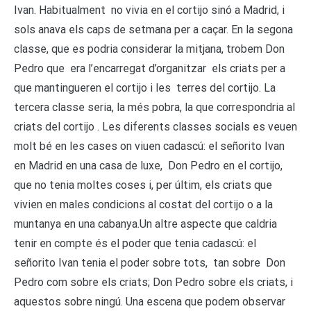
Ivan. Habitualment no vivia en el cortijo sinó a Madrid, i
sols anava els caps de setmana per a caçar. En la segona
classe, que es podria considerar la mitjana, trobem Don
Pedro que era l’encarregat d’organitzar els criats per a
que mantingueren el cortijo i les terres del cortijo. La
tercera classe seria, la més pobra, la que correspondria al
criats del cortijo . Les diferents classes socials es veuen
molt bé en les cases on viuen cadascú: el señorito Ivan
en Madrid en una casa de luxe, Don Pedro en el cortijo,
que no tenia moltes coses i, per últim, els criats que
vivien en males condicions al costat del cortijo o a la
muntanya en una cabanya.Un altre aspecte que caldria
tenir en compte és el poder que tenia cadascú: el
señorito Ivan tenia el poder sobre tots, tan sobre Don
Pedro com sobre els criats; Don Pedro sobre els criats, i
aquestos sobre ningú. Una escena que podem observar