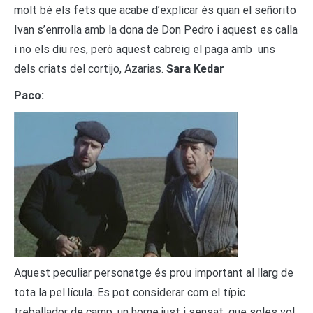
molt bé els fets que acabe d’explicar és quan el señorito
Ivan s’enrrolla amb la dona de Don Pedro i aquest es calla
i no els diu res, però aquest cabreig el paga amb uns
dels criats del cortijo, Azarias.
Sara Kedar
Paco:
Aquest peculiar personatge és prou important al llarg de
tota la pel.lícula. Es pot considerar com el típic
treballador de camp, un home just i sensat, que soles vol