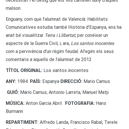
necessitat i el desig que els fills caminen lluny d’aquell
malson.
Enguany, com que l’alumnat de Valencià: Habilitats
Comunicatives estudia també Història d’Espanya, ens ha
anat bé visualitzar
Terra i Llibertat
, per conéixer un
aspecte de la Guerra Civil, i, ara,
Los santos inocentes
com a pervivència d’un règim feudal. Afegim els seus
comentaris a aquells de l’alumnat de 2012
TÍTOL ORIGINAL:
Los santos inocentes
ANY:
1984
PAÍS:
Espanya
DIRECCIÓ:
Mario Camus
GUIÓ:
Mario Camus, Antonio Larreta, Manuel Matji
MÚSICA:
Anton Garcia Abril
FOTOGRAFIA:
Hans
Burmann
REPARTIMENT:
Alfredo Landa, Francisco Rabal, Terele