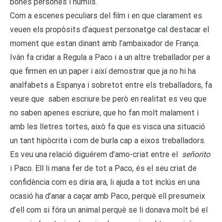
bones persones i humils.
Com a escenes peculiars del film i en que clarament es
veuen els propòsits d’aquest personatge cal destacar el
moment que estan dinant amb l’ambaixador de França.
Iván fa cridar a Regula a Paco i a un altre treballador per a
que firmen en un paper i així demostrar que ja no hi ha
analfabets a Espanya i sobretot entre els treballadors, fa
veure que saben escriure be però en realitat es veu que
no saben apenes escriure, que ho fan molt malament i
amb les lletres tortes, això fa que es visca una situació
un tant hipòcrita i com de burla cap a eixos treballadors.
Es veu una relació diguérem d’amo-criat entre el
señorito
i Paco. Ell li mana fer de tot a Paco, és el seu criat de
confidència com es diria ara, li ajuda a tot inclús en una
ocasió ha d’anar a caçar amb Paco, perquè ell presumeix
d’ell com si fóra un animal perquè se li donava molt bé el