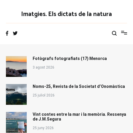
Vés
al
Imatgies. Els dictats de la natura
contingut
Fotògrafs fotografiats (17) Menorca
3 agost 2026
Noms-25, Revista de la Societat d’Onomàstica
25 juliol 2026
Vint contes entre la mar i la memòria. Ressenya
de J.M.Segura
25 juny 2026