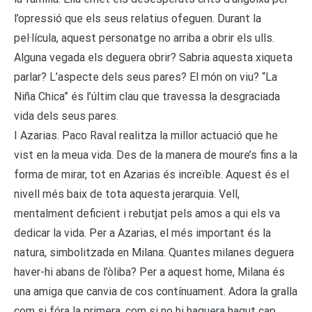
l’opressió que els seus relatius ofeguen. Durant la
pel·lícula, aquest personatge no arriba a obrir els ulls.
Alguna vegada els deguera obrir? Sabria aquesta xiqueta
parlar? L’aspecte dels seus pares? El món on viu? “La
Niña Chica” és l’últim clau que travessa la desgraciada
vida dels seus pares.
I Azarias. Paco Raval realitza la millor actuació que he
vist en la meua vida. Des de la manera de moure’s fins a la
forma de mirar, tot en Azarias és increïble. Aquest és el
nivell més baix de tota aquesta jerarquia. Vell,
mentalment deficient i rebutjat pels amos a qui els va
dedicar la vida. Per a Azarias, el més important és la
natura, simbolitzada en Milana. Quantes milanes deguera
haver-hi abans de l’òliba? Per a aquest home, Milana és
una amiga que canvia de cos contínuament. Adora la gralla
com si fóra la primera, com si no hi haguera hagut cap