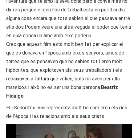
l’aventura que té amb la seva dona però li convé més no
dir res perquè el seu lloc de treball està en perill si diu
alguna cosa encara que tots sabien el que passava entre
ells dos.Podem veure una altra vegada el poder que tenia
en eixa època un amo amb eixe poderiu.
Crec que aquest film està molt ben fet per explicar el
que es donava en l’època amb eixos senyors, amos de
terres que es pensaven que ho sabien tot i eren molt
hipòcrites, que explotaven als seus treballadors i els
rebaixaven a l’altura que volien, sols miraven per ells
mateixos i això no es ser una bona persona.
Beatriz
Hidalgo
El «Señorito» Iván representa molt bé com eren els rics
de l’època i les relacions amb els seus criats.