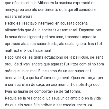
que dóna mort a la Milana és la màxima expressió de
menyspreu cap als sentiments dels qui ell considera
éssers inferiors.
Pedro és l’esclavó intermedi en aquesta cadena
alimentària que és la societat estamental. Enganyat per
la seua dona i ignorat pel seu amo, transmet aquesta
opressió als seus subordinats, als quals ignora, fins i tot
maltractant-los físicament.
Paco, una de les grans actuacions de la pel·lícula, se sent
orgullós d’Iván, encara que aquest l’utilitze com si no fóra
més que un animal. El seu amo és un ser superior i
benevolent, a qui ha d’obeir cegament. Quan és forçat per
a ser secretari de caça, en cap moment es planteja que
Iván no hauria de comportar-se de tal forma.
Regula és la resignació. La seua única ambició en la vida
és que els seus fills arriben a ser escolaritzats. «A