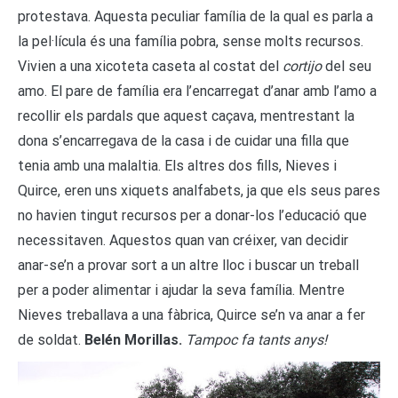
protestava. Aquesta peculiar família de la qual es parla a
la pel·lícula és una família pobra, sense molts recursos.
Vivien a una xicoteta caseta al costat del
cortijo
del seu
amo. El pare de família era l’encarregat d’anar amb l’amo a
recollir els pardals que aquest caçava, mentrestant la
dona s’encarregava de la casa i de cuidar una filla que
tenia amb una malaltia. Els altres dos fills, Nieves i
Quirce, eren uns xiquets analfabets, ja que els seus pares
no havien tingut recursos per a donar-los l’educació que
necessitaven. Aquestos quan van créixer, van decidir
anar-se’n a provar sort a un altre lloc i buscar un treball
per a poder alimentar i ajudar la seva família. Mentre
Nieves treballava a una fàbrica, Quirce se’n va anar a fer
de soldat.
Belén Morillas.
Tampoc fa tants anys!