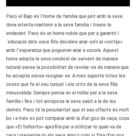
Paco el Bajo és l´home de família que junt amb la seva
dona intenta mantenir a la seva família i treure-la
endavant. Paco és un home noble que per a garantir l
´educació dels seus fills decideix anar-se’n al «cortijo»
amb l´esperança que pogueren anar a escola. Aquest
home adopta la seva condició de servent de manera
natural sense la possibilitat de revelar-se de manera que
ho accepta sense resignar-se. A més suporta totes les
coses que fa el seu cunyat i els crits de la seva filla
minusvàlida. Sempre pensa en el millor per a la seva
família i fins i tot anteposa la seva salut a la de les
demés. Paco té la peculiaritat que el seu olfacte és molt
bo i a més es pot comparar amb la d’un gos de caça, cosa
que «El Señorito» aprofita per a utilitzar-lo quan va de
caça i presentar-lo als seus amics com si fóra d’un gos