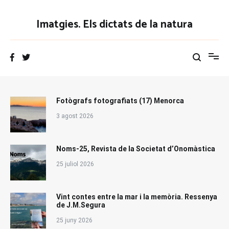
Vés
al
Imatgies. Els dictats de la natura
contingut
Fotògrafs fotografiats (17) Menorca
3 agost 2026
Noms-25, Revista de la Societat d’Onomàstica
25 juliol 2026
Vint contes entre la mar i la memòria. Ressenya
de J.M.Segura
25 juny 2026