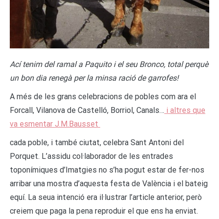
Ací tenim del ramal a Paquito i el seu Bronco, total perquè
un bon dia renegà per la minsa ració de garrofes!
A més de les grans celebracions de pobles com ara el
Forcall, Vilanova de Castelló, Borriol, Canals…
i altres que
va esmentar J.M.Bausset
cada poble, i també ciutat, celebra Sant Antoni del
Porquet. L’assidu col·laborador de les entrades
toponímiques d’Imatgies no s’ha pogut estar de fer-nos
arribar una mostra d’aquesta festa de València i el bateig
equí. La seua intenció era il·lustrar l’article anterior, però
creiem que paga la pena reproduir el que ens ha enviat.