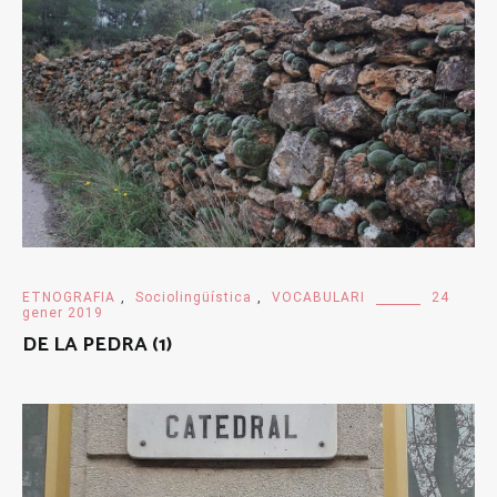
ETNOGRAFIA
,
Sociolingüística
,
VOCABULARI
24
gener 2019
DE LA PEDRA (1)