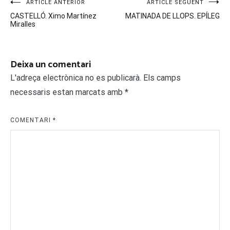
Navegació
ARTICLE ANTERIOR
ARTICLE SEGÜENT
CASTELLÓ. Ximo Martínez
MATINADA DE LLOPS. EPÍLEG
d'entrades
Miralles
Deixa un comentari
L'adreça electrònica no es publicarà.
Els camps
necessaris estan marcats amb
*
COMENTARI
*