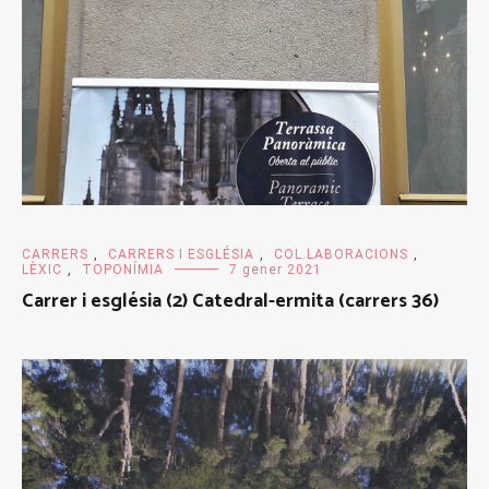
CARRERS
,
CARRERS I ESGLÉSIA
,
COL.LABORACIONS
,
LÈXIC
,
TOPONÍMIA
7 gener 2021
Carrer i església (2) Catedral-ermita (carrers 36)