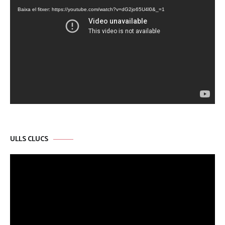
de
Baixa el fitxer: https://youtube.com/watch?v=dG2jo65U4l0&_=1
vídeo
ULLS CLUCS
Reproductor
de
vídeo