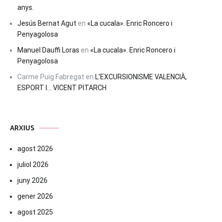
anys.
Jesús Bernat Agut
en
«La cucala». Enric Roncero i
Penyagolosa
Manuel Dauffi Loras
en
«La cucala». Enric Roncero i
Penyagolosa
Carme Puig Fabregat
en
L’EXCURSIONISME VALENCIÀ,
ESPORT I… VICENT PITARCH
ARXIUS
agost 2026
juliol 2026
juny 2026
gener 2026
agost 2025