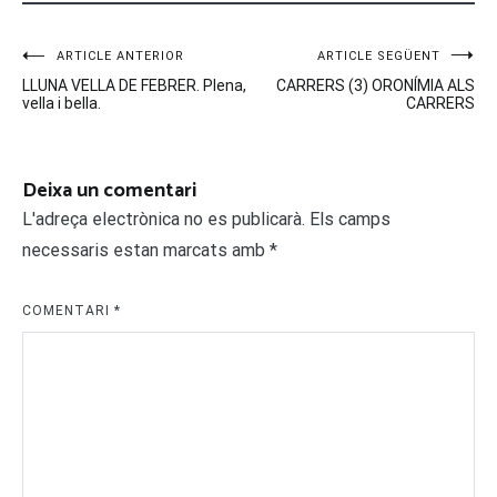
Navegació
ARTICLE ANTERIOR
ARTICLE SEGÜENT
LLUNA VELLA DE FEBRER. Plena,
CARRERS (3) ORONÍMIA ALS
d'entrades
vella i bella.
CARRERS
Deixa un comentari
L'adreça electrònica no es publicarà.
Els camps
necessaris estan marcats amb
*
COMENTARI
*