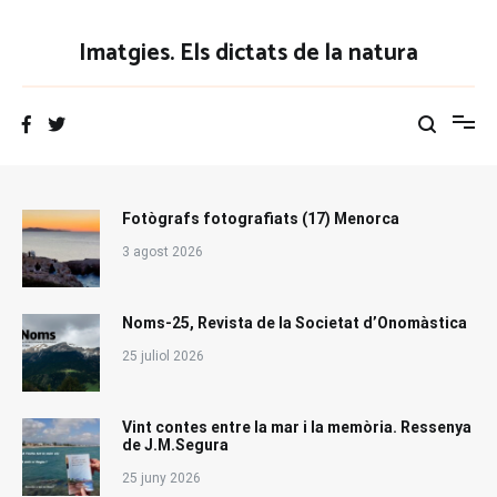
Vés
al
Imatgies. Els dictats de la natura
contingut
Fotògrafs fotografiats (17) Menorca
3 agost 2026
Noms-25, Revista de la Societat d’Onomàstica
25 juliol 2026
Vint contes entre la mar i la memòria. Ressenya
de J.M.Segura
25 juny 2026