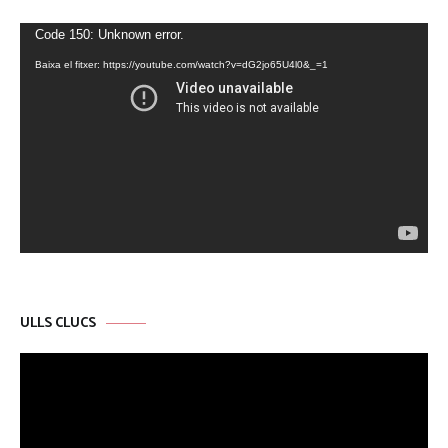
Reproductor
Code 150: Unknown error.
de
Baixa el fitxer: https://youtube.com/watch?v=dG2jo65U4l0&_=1
vídeo
ULLS CLUCS
Reproductor
de
vídeo