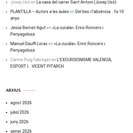
Josep Usó
en
La casa del carrer Sant Antoni (Josep Usó)
PLANTILLA – Autors a les aules
en
Del bes i l’absència… fa 10
anys.
Jesús Bernat Agut
en
«La cucala». Enric Roncero i
Penyagolosa
Manuel Dauffi Loras
en
«La cucala». Enric Roncero i
Penyagolosa
Carme Puig Fabregat
en
L’EXCURSIONISME VALENCIÀ,
ESPORT I… VICENT PITARCH
ARXIUS
agost 2026
juliol 2026
juny 2026
gener 2026