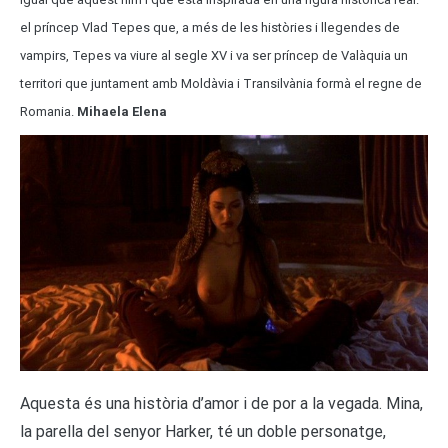
el príncep Vlad Tepes que, a més de les històries i llegendes de
vampirs, Tepes va viure al segle XV i va ser príncep de Valàquia un
territori que juntament amb Moldàvia i Transilvània formà el regne de
Romania.
Mihaela Elena
Aquesta és una història d’amor i de por a la vegada. Mina,
la parella del senyor Harker, té un doble personatge,