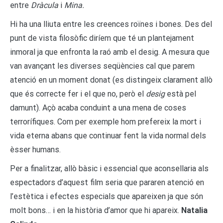
entre
Dràcula
i
Mina.
Hi ha una lliuta entre les creences roïnes i bones. Des del
punt de vista filosòfic diríem que té un plantejament
inmoral ja que enfronta la raó amb el desig. A mesura que
van avançant les diverses seqüències cal que parem
atenció en un moment donat (es distingeix clarament allò
que és correcte fer i el que no, però el
desig
està pel
damunt). Açò acaba conduint a una mena de coses
terrorífiques. Com per exemple hom prefereix la mort i
vida eterna abans que continuar fent la vida normal dels
èsser humans.
Per a finalitzar, allò bàsic i essencial que aconsellaria als
espectadors d’aquest film seria que pararen atenció en
l’estètica i efectes especials que apareixen ja que són
molt bons… i en la història d’amor que hi apareix.
Natalia