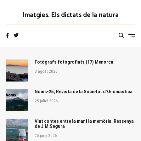
Vés
al
Imatgies. Els dictats de la natura
contingut
Fotògrafs fotografiats (17) Menorca
3 agost 2026
Noms-25, Revista de la Societat d’Onomàstica
25 juliol 2026
Vint contes entre la mar i la memòria. Ressenya
de J.M.Segura
25 juny 2026