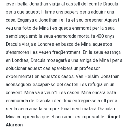
jove i bella. Jonathan viatja al castell del comte Dracula
per a que aquest li firme uns papers per a adquirir una
casa. Enganya a Jonathan i el fa el seu presoner. Aquest
veu una foto de Mina i es queda enamorat per la seua
semblança amb la seua enamorada morta fa 400 anys.
Dracula viatja a Londres en busca de Mina, aquestos
s’enamoren i es veuen freqüentment. En la seua estança
en Londres, Dracula mosegarà a una amiga de Mina i per a
solucionar aquest cas apareixerà un professor
experimentat en aquestos casos, Van Helsim. Jonathan
aconsegueix escapar-se del castell i es refugià en un
convent. Mina va a veure’l i es casen. Mina encara està
enamorada de Dracula i decideix entregar-se a ell per a
ser la seua amada sempre. Finalment matarà Dracula i
Mina comprendra que el seu amor es impossible.
Ángel
Alarcon