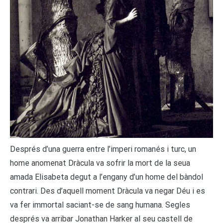
Després d’una guerra entre l’imperi romanés i turc, un
home anomenat Dràcula va sofrir la mort de la seua
amada Elisabeta degut a l’engany d’un home del bàndol
contrari. Des d’aquell moment Dràcula va negar Déu i es
va fer immortal saciant-se de sang humana. Segles
després va arribar Jonathan Harker al seu castell de