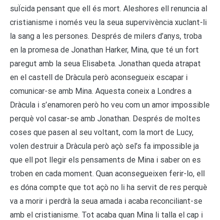
suÏcida pensant que ell és mort. Aleshores ell renuncia al
cristianisme i només veu la seua supervivència xuclant-li
la sang a les persones. Després de milers d’anys, troba
en la promesa de Jonathan Harker, Mina, que té un fort
paregut amb la seua Elisabeta. Jonathan queda atrapat
en el castell de Dràcula però aconsegueix escapar i
comunicar-se amb Mina. Aquesta coneix a Londres a
Dràcula i s’enamoren però ho veu com un amor impossible
perquè vol casar-se amb Jonathan. Després de moltes
coses que pasen al seu voltant, com la mort de Lucy,
volen destruir a Dràcula però açò sel’s fa impossible ja
que ell pot llegir els pensaments de Mina i saber on es
troben en cada moment. Quan aconsegueixen ferir-lo, ell
es dóna compte que tot açò no li ha servit de res perquè
va a morir i perdrà la seua amada i acaba reconciliant-se
amb el cristianisme. Tot acaba quan Mina li talla el cap i