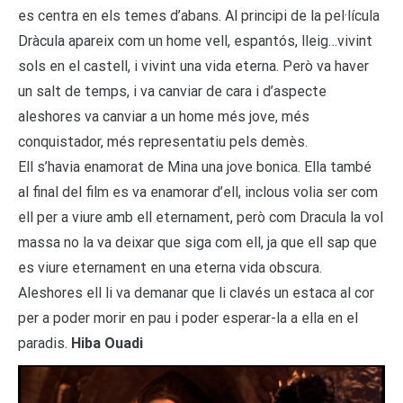
es centra en els temes d’abans. Al principi de la pel·lícula
Dràcula apareix com un home vell, espantós, lleig…vivint
sols en el castell, i vivint una vida eterna. Però va haver
un salt de temps, i va canviar de cara i d’aspecte
aleshores va canviar a un home més jove, més
conquistador, més representatiu pels demès.
Ell s’havia enamorat de Mina una jove bonica. Ella també
al final del film es va enamorar d’ell, inclous volia ser com
ell per a viure amb ell eternament, però com Dracula la vol
massa no la va deixar que siga com ell, ja que ell sap que
es viure eternament en una eterna vida obscura.
Aleshores ell li va demanar que li clavés un estaca al cor
per a poder morir en pau i poder esperar-la a ella en el
paradis.
Hiba Ouadi