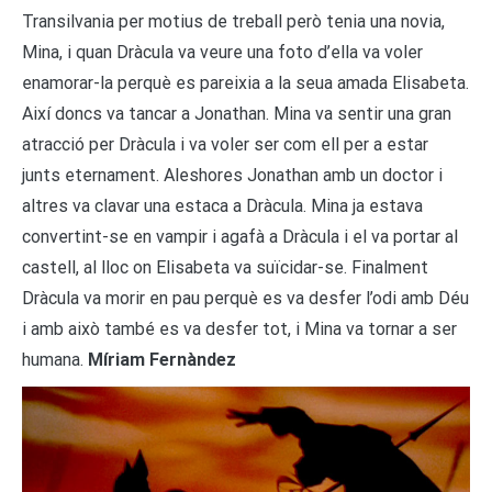
Transilvania per motius de treball però tenia una novia,
Mina, i quan Dràcula va veure una foto d’ella va voler
enamorar-la perquè es pareixia a la seua amada Elisabeta.
Així doncs va tancar a Jonathan. Mina va sentir una gran
atracció per Dràcula i va voler ser com ell per a estar
junts eternament. Aleshores Jonathan amb un doctor i
altres va clavar una estaca a Dràcula. Mina ja estava
convertint-se en vampir i agafà a Dràcula i el va portar al
castell, al lloc on Elisabeta va suïcidar-se. Finalment
Dràcula va morir en pau perquè es va desfer l’odi amb Déu
i amb això també es va desfer tot, i Mina va tornar a ser
humana.
Míriam Fernàndez