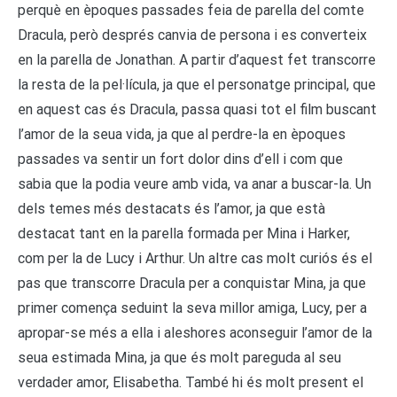
perquè en èpoques passades feia de parella del comte
Dracula, però després canvia de persona i es converteix
en la parella de Jonathan. A partir d’aquest fet transcorre
la resta de la pel·lícula, ja que el personatge principal, que
en aquest cas és Dracula, passa quasi tot el film buscant
l’amor de la seua vida, ja que al perdre-la en èpoques
passades va sentir un fort dolor dins d’ell i com que
sabia que la podia veure amb vida, va anar a buscar-la. Un
dels temes més destacats és l’amor, ja que està
destacat tant en la parella formada per Mina i Harker,
com per la de Lucy i Arthur. Un altre cas molt curiós és el
pas que transcorre Dracula per a conquistar Mina, ja que
primer comença seduint la seva millor amiga, Lucy, per a
apropar-se més a ella i aleshores aconseguir l’amor de la
seua estimada Mina, ja que és molt pareguda al seu
verdader amor, Elisabetha. També hi és molt present el