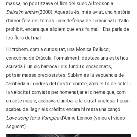
massa, ho poetitzava el film del suec Alfredson a
Deixa’m entrar
(2008). Aquesta és, més aviat, una història
d’amor fora del temps i una defensa de l’irracional i d’allò
prohibit, encara que sàpiem que ens fa mal… Ens parla de
les flors del mal.
Hi trobem, com a curiositat, una Monica Bellucci,
concubina de Dràcula. Formalment, destaca una estètica
acurada i un xic barroca i els fundits encadenats,
potser massa preciosistes. Sublim és la seqüència de
l’arribada a Londres del nostre comte, amb el to de color i
la velocitat canviats per homenatjar el cinema que, com
un acte màgic, acabava d’arribar a la ciutat anglesa. I quan
acabeu de llegir els crèdits encara hi resta una cançó
Love song for a Vampire
d’Annie Lennox (veieu el vídeo
següent).