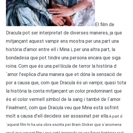
El film de
Dracula pot ser interpretat de diverses maneres, ja que
mitjançant aquest vampir ens mostra per una part una
història d’amor entre ell i Mina i, per una altra part, la
bondadesa que pot tindre una persona encara que siga
roïna. Com que és una pel·lícula de terror la història d
´amor l’explica d’una manera que et dóna la sensació de
por a causa que, com que Dracula és un vampir, quasi tota
la història la conta mitjançant un color predominant que
és el color vermell símbol de la sang i també de l´amor.
Finalment, com que Dracula veu que Mina està sofrint
molt a causa d’ell decideix ser assasinat per ella.
A part d
´aquest film hi ha una obra escrita per Bram Stoker que s´anomena
igual que aquest film i que està inspirada en una figura històrica real: