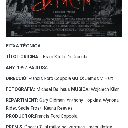
FITXA TÈCNICA
TÍTOL ORIGINAL
: Bram Stoker’s Dracula
ANY
: 1992
PAÍS
:USA
DIRECCIÓ
: Francis Ford Coppola
GUIÓ:
James V. Hart
FOTOGRAFIA:
Michael Ballhaus
MÚSICA:
Wojciech Kilar
REPARTIMENT:
Gary Oldman, Anthony Hopkins, Wynona
Rider, Sadie Frost, Keanu Reeves
PRODUCTOR
:Francis Ford Coppola.
PREMIS
: Óscar (3): al millor so, vestuari i maquillatge.