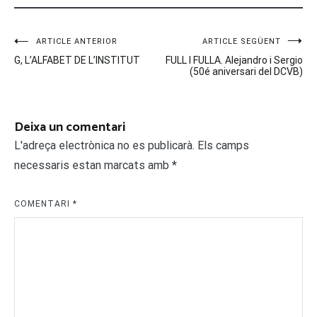
Navegació
ARTICLE ANTERIOR
ARTICLE SEGÜENT
G, L’ALFABET DE L’INSTITUT
FULL I FULLA. Alejandro i Sergio
d'entrades
(50é aniversari del DCVB)
Deixa un comentari
L'adreça electrònica no es publicarà.
Els camps
necessaris estan marcats amb
*
COMENTARI
*