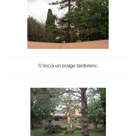
S’inicià un oratge tardorenc.