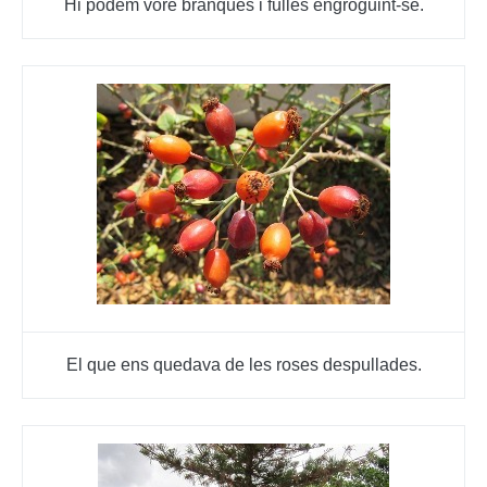
Hi podem vore branques i fulles engroguint-se.
El que ens quedava de les roses despullades.