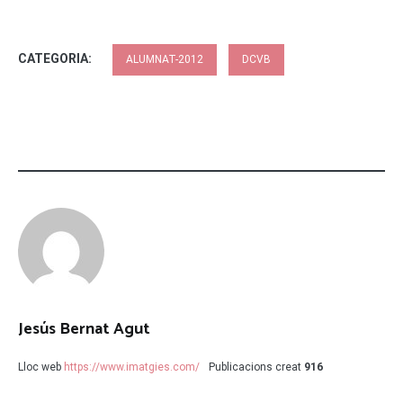
CATEGORIA:
ALUMNAT-2012
DCVB
Jesús Bernat Agut
Lloc web
https://www.imatgies.com/
Publicacions creat
916