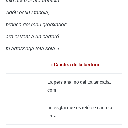
mig despull ara tremola…
Adéu estiu i tabola,
branca del meu gronxador:
ara el vent a u
n carreró
m’arrossega tota sola.»
«Cambra de la tardor»
La persiana, no del tot tancada,
com
un esglai que es reté de caure a
terra,