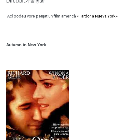
Director:가을동화
Ací podeu vore penjat un film americà
«Tardor a Nueva York»
Autumn in New York