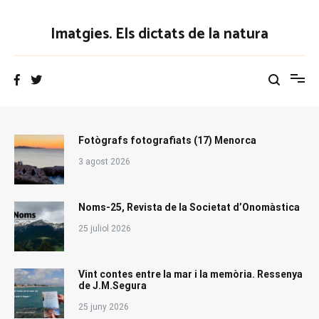
Vés
al
Imatgies. Els dictats de la natura
contingut
Fotògrafs fotografiats (17) Menorca
3 agost 2026
Noms-25, Revista de la Societat d’Onomàstica
25 juliol 2026
Vint contes entre la mar i la memòria. Ressenya
de J.M.Segura
25 juny 2026