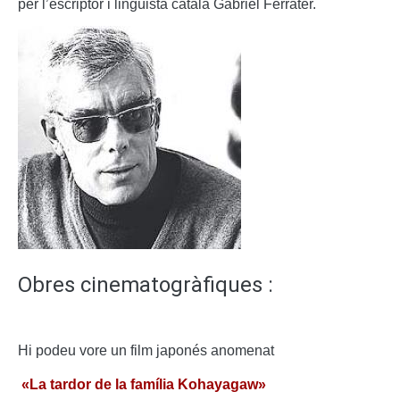
per l’escriptor i lingüista català Gabriel Ferrater.
Obres cinematogràfiques :
Hi podeu vore un film japonés anomenat
«La tardor de la família Kohayagaw»