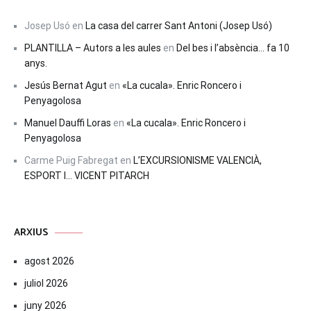
Josep Usó
en
La casa del carrer Sant Antoni (Josep Usó)
PLANTILLA – Autors a les aules
en
Del bes i l’absència… fa 10
anys.
Jesús Bernat Agut
en
«La cucala». Enric Roncero i
Penyagolosa
Manuel Dauffi Loras
en
«La cucala». Enric Roncero i
Penyagolosa
Carme Puig Fabregat
en
L’EXCURSIONISME VALENCIÀ,
ESPORT I… VICENT PITARCH
ARXIUS
agost 2026
juliol 2026
juny 2026