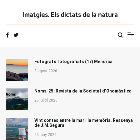
Vés
al
Imatgies. Els dictats de la natura
contingut
Fotògrafs fotografiats (17) Menorca
3 agost 2026
Noms-25, Revista de la Societat d’Onomàstica
25 juliol 2026
Vint contes entre la mar i la memòria. Ressenya
de J.M.Segura
25 juny 2026