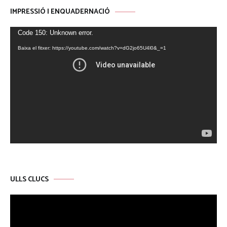
IMPRESSIÓ I ENQUADERNACIÓ
Reproductor
Code 150: Unknown error.
de
Baixa el fitxer: https://youtube.com/watch?v=dG2jo65U4l0&_=1
vídeo
ULLS CLUCS
Reproductor
de
vídeo