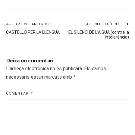
Navegació
ARTICLE ANTERIOR
ARTICLE SEGÜENT
CASTELLÓ PER LA LLENGUA
EL SILENCI DE L’AIGUA (contra la
d'entrades
intolerància)
Deixa un comentari
L'adreça electrònica no es publicarà.
Els camps
necessaris estan marcats amb
*
COMENTARI
*