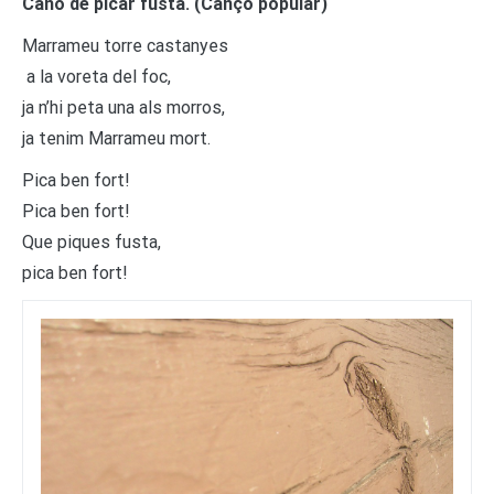
Canó de picar fusta. (Cançó popular)
Marrameu torre castanyes
a la voreta del foc,
ja n’hi peta una als morros,
ja tenim Marrameu mort.
Pica ben fort!
Pica ben fort!
Que piques fusta,
pica ben fort!