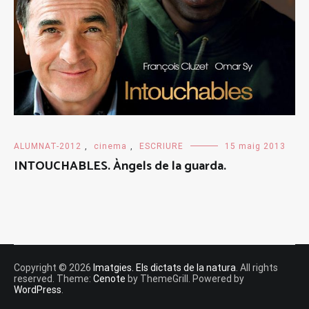
ALUMNAT-2012
,
cinema
,
ESCRIURE
15 maig 2013
INTOUCHABLES. Àngels de la guarda.
Copyright © 2026
Imatgies. Els dictats de la natura
. All rights
reserved. Theme:
Cenote
by ThemeGrill. Powered by
WordPress
.