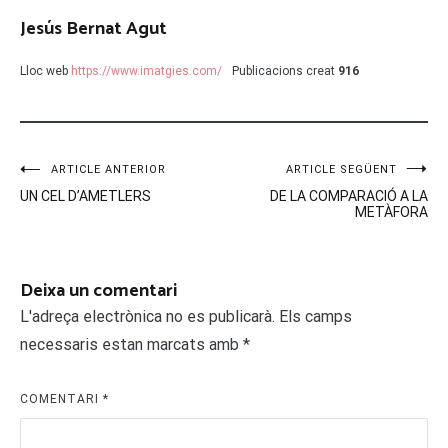
Jesús Bernat Agut
Lloc web
https://www.imatgies.com/
Publicacions creat
916
Navegació
ARTICLE ANTERIOR
ARTICLE SEGÜENT
UN CEL D’AMETLERS
DE LA COMPARACIÓ A LA
d'entrades
METÀFORA
Deixa un comentari
L'adreça electrònica no es publicarà.
Els camps
necessaris estan marcats amb
*
COMENTARI
*