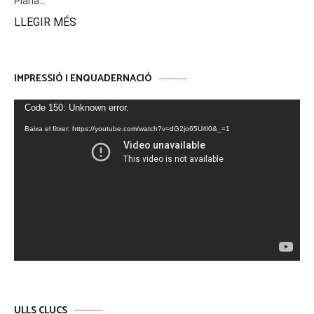
Plana...
LLEGIR MÉS
IMPRESSIÓ I ENQUADERNACIÓ
Reproductor
Code 150: Unknown error.
de
Baixa el fitxer: https://youtube.com/watch?v=dG2jo65U4l0&_=1
vídeo
ULLS CLUCS