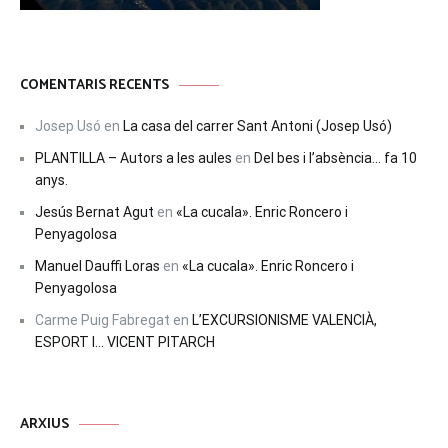
COMENTARIS RECENTS
Josep Usó
en
La casa del carrer Sant Antoni (Josep Usó)
PLANTILLA – Autors a les aules
en
Del bes i l’absència… fa 10
anys.
Jesús Bernat Agut
en
«La cucala». Enric Roncero i
Penyagolosa
Manuel Dauffi Loras
en
«La cucala». Enric Roncero i
Penyagolosa
Carme Puig Fabregat
en
L’EXCURSIONISME VALENCIÀ,
ESPORT I… VICENT PITARCH
ARXIUS