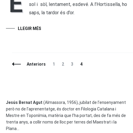
E
sol i sòl, lentament, esdevé. A l’Hortissella, ho
saps, la tardor és d’or.
LLEGIR MÉS
Entrades
La
La
La
La
Anteriors
1
2
3
4
A
pàgina
pàgina
pàgina
pàgina
La
Navegació
Jesús Bernat Agut
(Almassora, 1956), jubilat de l’ensenyament
però no de l’aprenentatge, és doctor en Filologia Catalana i
Mestre en Toponímia, matèria que l’ha portat, des de fa més de
trenta anys, a collir noms de lloc per terres del Maestrat i la
Plana...