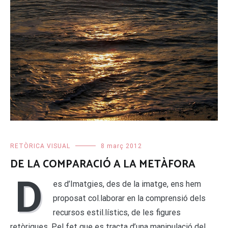
RETÒRICA VISUAL
8 març 2012
DE LA COMPARACIÓ A LA METÀFORA
D
es d’Imatgies, des de la imatge, ens hem
proposat col.laborar en la comprensió dels
recursos estil.lístics, de les figures
retòriques. Pel fet que es tracta d’una manipulació del