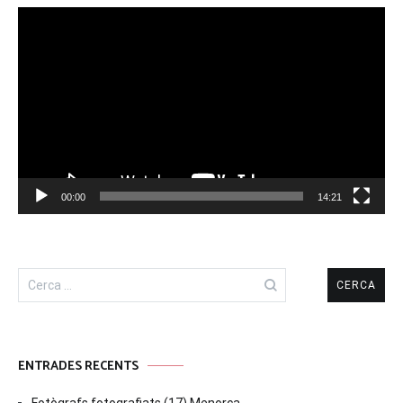
Reproductor
de
vídeo
00:00
14:21
Cerca:
ENTRADES RECENTS
Fotògrafs fotografiats (17) Menorca