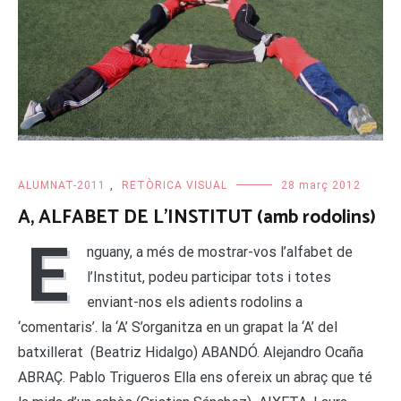
ALUMNAT-2011
,
RETÒRICA VISUAL
28 març 2012
A, ALFABET DE L’INSTITUT (amb rodolins)
E
nguany, a més de mostrar-vos l’alfabet de
l’Institut, podeu participar tots i totes
enviant-nos els adients rodolins a
‘comentaris’. la ‘A’ S’organitza en un grapat la ‘A’ del
batxillerat (Beatriz Hidalgo) ABANDÓ. Alejandro Ocaña
ABRAÇ. Pablo Trigueros Ella ens ofereix un abraç que té