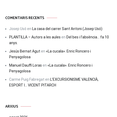
COMENTARIS RECENTS
Josep Usó
en
La casa del carrer Sant Antoni (Josep Usó)
PLANTILLA – Autors a les aules
en
Del bes i l’absència… fa 10
anys.
Jesús Bernat Agut
en
«La cucala». Enric Roncero i
Penyagolosa
Manuel Dauffi Loras
en
«La cucala». Enric Roncero i
Penyagolosa
Carme Puig Fabregat
en
L’EXCURSIONISME VALENCIÀ,
ESPORT I… VICENT PITARCH
ARXIUS