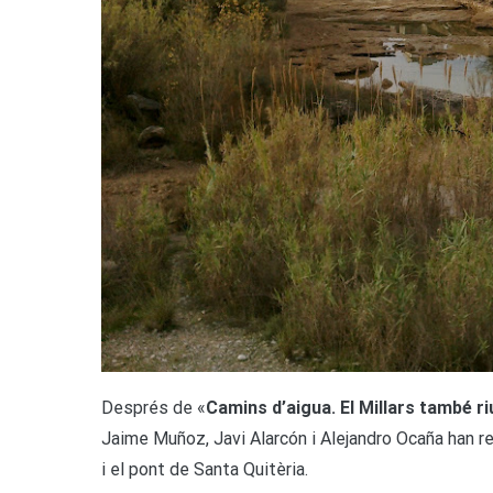
D
esprés de «
Camins d’aigua. El Millars també ri
Jaime Muñoz, Javi Alarcón i Alejandro Ocaña han r
i el pont de Santa Quitèria.