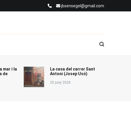
jbsensegel@gmail.com
a mar i la
La casa del carrer Sant
a de
Antoni (Josep Usó)
20 juny 2026