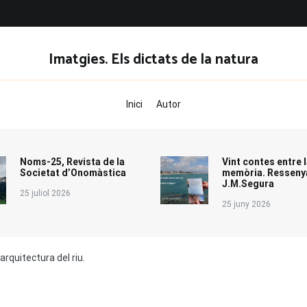
Imatgies. Els dictats de la natura
Inici
Autor
Noms-25, Revista de la
Vint contes entre l
Societat d’Onomàstica
memòria. Resseny
J.M.Segura
25 juliol 2026
25 juny 2026
arquitectura del riu.