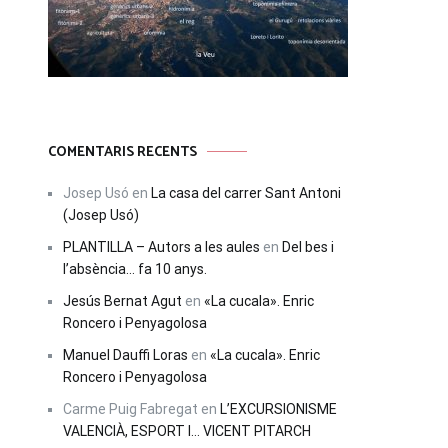
COMENTARIS RECENTS
Josep Usó
en
La casa del carrer Sant Antoni
(Josep Usó)
PLANTILLA – Autors a les aules
en
Del bes i
l’absència… fa 10 anys.
Jesús Bernat Agut
en
«La cucala». Enric
Roncero i Penyagolosa
Manuel Dauffi Loras
en
«La cucala». Enric
Roncero i Penyagolosa
Carme Puig Fabregat
en
L’EXCURSIONISME
VALENCIÀ, ESPORT I… VICENT PITARCH