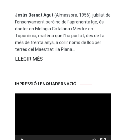
Jesús Bernat Agut
(Almassora, 1956), jubilat de
l’ensenyament però no de l’aprenentatge, és
doctor en Filologia Catalana i Mestre en
Toponímia, matèria que l’ha portat, des de fa
més de trenta anys, a collir noms de lloc per
terres del Maestrat i la Plana...
LLEGIR MÉS
IMPRESSIÓ I ENQUADERNACIÓ
Reproductor
de
vídeo