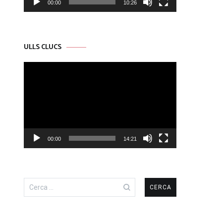
00:00
10:26
ULLS CLUCS
Reproductor
de
vídeo
00:00
14:21
Cerca: