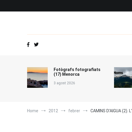
Vés
al
contingut
Fotògrafs fotografiats
(17) Menorca
3 agost 2026
Home
2012
febrer
CAMINS D’AIGUA (2). L’